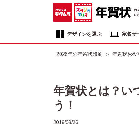
2
に
デザインを選ぶ
宛名サ
年賀状デザイン一覧
2026年の年賀状印刷
年賀状お役
年賀状デザインカテゴリ一覧
写真入り年賀状
イラスト年賀状
年賀状とは？い
フジカラー年賀状
う！
自分でデザインする年賀状
喪中はがき
2019/09/26
寒中見舞いはがき