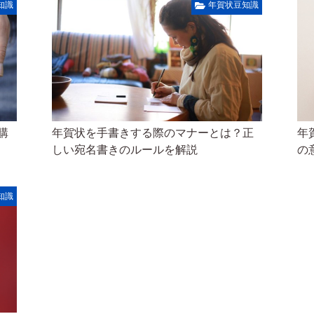
知識
年賀状豆知識
購
年賀状を手書きする際のマナーとは？正
年
しい宛名書きのルールを解説
の
知識