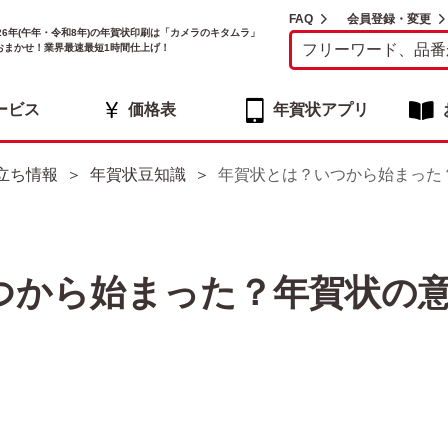
FAQ
会員登録・変更
026年(午年・令和8年)の年賀状印刷は「カメラのキタムラ」
おまかせ！業界最速最短1時間仕上げ！
ービス
価格表
年賀状アプリ
立ち情報
年賀状豆知識
年賀状とは？いつから始まった
つから始まった？年賀状の