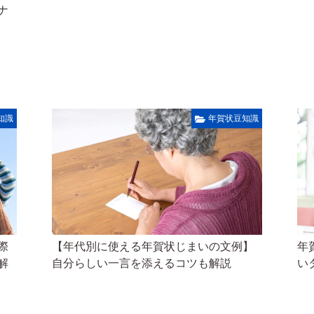
ナ
知識
年賀状豆知識
際
【年代別に使える年賀状じまいの文例】
年
解
自分らしい一言を添えるコツも解説
い