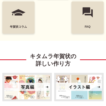
筆文字
和風
墨一色
日本画
富士山
花
年賀状コラム
FAQ
レトロ
定番
謹賀新年
Happy New Year
キタムラ年賀状の
結婚
出産
詳しい作り方
引越
ビジネス
イラスト
キャラクター
ディズニー
ミッキー＆フレンズ