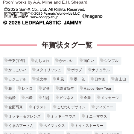
Pooh” works by A.A. Milne and E.H. Shepard.
年賀状タグ一覧
干支(午年)
おしゃれ
かわいい
面白い
シンプル
かっこいい
スタイリッシュ
ポップ
ナチュラル
カジュアル
筆文字
和風
墨一色
日本画
富士山
花
レトロ
定番
謹賀新年
Happy New Year
結婚
出産
引越
ビジネス
企業
メッセージ
全面写真
イラスト
こだわりデザイン
ディズニー
ミッキー＆フレンズ
ミッキーマウス
ミニーマウス
くまのプーさん
ベイマックス
トイ・ストーリー