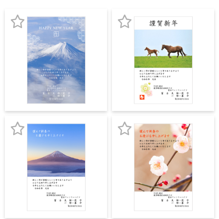
宛名サービス
ザ
イ
ン
フジカラー年賀状
カ
お
お
テ
ゴ
気
気
自分でデザインする年賀状
リ
に
に
一
覧
商品仕様
入
入
写
り
り
真
カメラのキタムラ年賀状無料アプリ
入
登
登
り
録
録
キャンペーン情報
年
賀
お
お
状
年賀状お役立ち情報（コラム）
気
気
イ
ラ
に
に
マイページ
ス
入
入
ト
年
り
り
店舗検索
賀
状