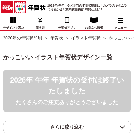
2026年(午年・令和8年)の年賀状印刷は「カメラのキタムラ」
におまかせ！業界最速最短1時間仕上げ！
デザインを選ぶ
価格表
年賀状アプリ
お役立ち情報
メニュー
2026年の年賀状印刷
年賀状
イラスト年賀状
かっこいい 
お気に入り
年賀状デザイン
喪中はがき
マイページ
かっこいい イラスト年賀状デザイン一覧
年
賀
状
価格表
宛名印刷
配送・納期
FAQ
デ
2026年 午年 年賀状の受付は終了い
ザ
イ
年賀状トップページ
たしました
ン
一
たくさんのご注文ありがとうございました
写真入り年賀状
覧
年
賀
イラスト年賀状
状
さらに絞り込む
デ