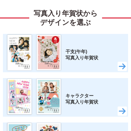
ミッキーマウス
ミニーマウス
写真入り年賀状から
くまのプーさん
ベイマックス
デザインを選ぶ
トイ・ストーリー
すみっコぐらし
リラックマ
スティッチ
干支(午年) 
写真入り年賀状
ズートピア2
いしよわちゃん
ロディ
ちいかわ
スヌーピー
キャラクター 
写真入り年賀状
検索