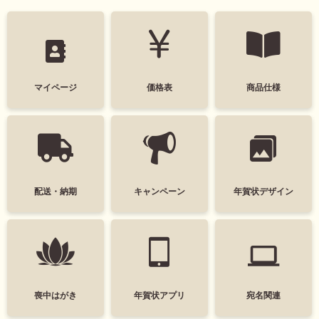
色
モノクロ
マイページ
価格表
商品仕様
タグ
デザインテイスト
干支(午年)
おしゃれ
配送・納期
キャンペーン
年賀状デザイン
かわいい
面白い
シンプル
かっこいい
スタイリッシュ
ポップ
ナチュラル
カジュアル
喪中はがき
年賀状アプリ
宛名関連