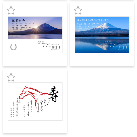
登
登
よくあるご質問
フ
録
録
ジ
お
お
カ
キタムラ会員
ラ
気
気
ー
年
に
に
個人情報保護方針
賀
入
入
状
グループ各社概要
り
り
自
分
登
登
で
特定商取引に基づく表示
デ
録
録
ザ
お
キタムラ会員利用規約
イ
ン
気
す
プリントサービス利用規約
に
る
年
入
賀
状
り
喪
登