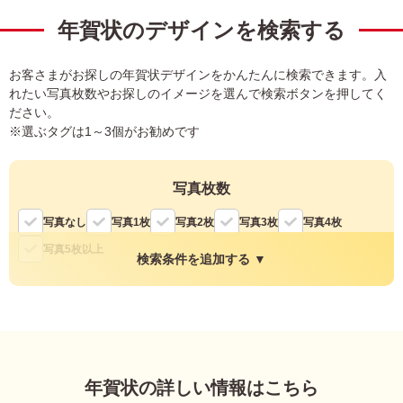
中
は
録
年賀状のデザインを検索する
が
き
お客さまがお探しの年賀状デザインをかんたんに検索できます。入
寒
れたい写真枚数やお探しのイメージを選んで検索ボタンを押してく
中
ださい。
見
舞
※選ぶタグは1～3個がお勧めです
い
は
が
写真枚数
き
写真なし
写真1枚
写真2枚
写真3枚
写真4枚
写真5枚以上
検索条件を追加する ▼
縦・横
縦
横
年賀状の詳しい情報はこちら