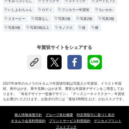
すみっコぐらし
リラックマ
スティッチ
ズートピア2
いしよわちゃん
ロディ
フジカラー年賀状
ちいかわ
スヌーピー
写真なし
写真1枚
写真2枚
写真3枚
写真4枚
写真5枚以上
モノクロ
縦
横
年賀状サイトをシェアする
2027年未年のカメラのキタムラ年賀状印刷は写真入り年賀状、イラスト年賀
状、喪中はがき、寒中見舞いはがき等、豊富な年賀状デザインをご用意してお
ります。 「有名デザイナー監修デザイン」「ディズニーキャラクター」年賀状
もお選びいただけます。お急ぎの方には「最短1時間仕上げ」がおススメです。
個人情報保護方針
グループ各社概要
特定商取引に基づく表示
キタムラ会員利用規約
プリントサービス利用規約
デジカメプリント
フォトブック