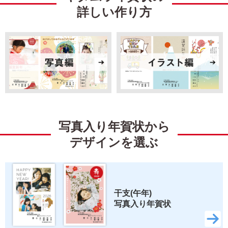
詳しい作り方
引越
ビジネス
イラスト
キャラクター
ディズニー
ミッキー＆フレンズ
ミッキーマウス
ミニーマウス
写真入り年賀状から
くまのプーさん
ベイマックス
デザインを選ぶ
トイ・ストーリー
すみっコぐらし
リラックマ
スティッチ
干支(午年) 
写真入り年賀状
ズートピア2
いしよわちゃん