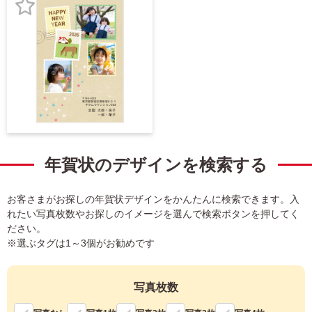
宛名サービス
ザ
イ
お
ン
フジカラー年賀状
カ
気
テ
に
ゴ
自分でデザインする年賀状
リ
入
一
覧
商品仕様
り
写
登
真
カメラのキタムラ年賀状無料アプリ
録
入
年賀状のデザインを検索する
り
キャンペーン情報
年
賀
お客さまがお探しの年賀状デザインをかんたんに検索できます。入
状
れたい写真枚数やお探しのイメージを選んで検索ボタンを押してく
年賀状お役立ち情報（コラム）
ださい。
イ
※選ぶタグは1～3個がお勧めです
ラ
マイページ
ス
ト
年
写真枚数
店舗検索
賀
状