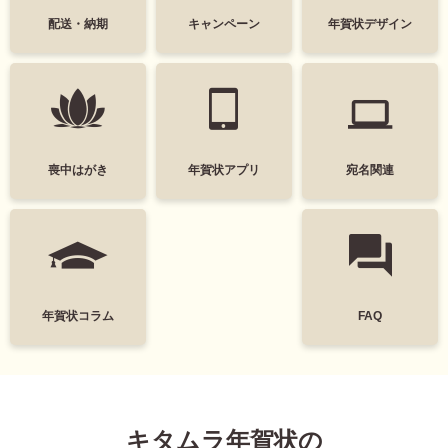
中
は
配送・納期
キャンペーン
年賀状デザイン
かわいい
面白い
が
き
シンプル
かっこいい
寒
中
スタイリッシュ
ポップ
見
舞
い
ナチュラル
カジュアル
喪中はがき
年賀状アプリ
宛名関連
は
が
筆文字
和風
き
墨一色
日本画
富士山
花
年賀状コラム
FAQ
レトロ
定番
謹賀新年
Happy New Year
キタムラ年賀状の
結婚
出産