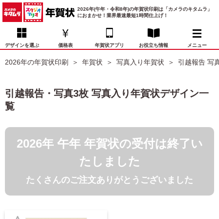
2026年(午年・令和8年)の年賀状印刷は「カメラのキタムラ」
におまかせ！業界最速最短1時間仕上げ！
デザインを選ぶ
価格表
年賀状アプリ
お役立ち情報
メニュー
2026年の年賀状印刷
年賀状
写真入り年賀状
引越報告 写
お気に入り
年賀状デザイン
喪中はがき
マイページ
引越報告・写真3枚 写真入り年賀状デザイン一
年
覧
賀
状
価格表
宛名印刷
配送・納期
FAQ
デ
ザ
2026年 午年 年賀状の受付は終了い
イ
年賀状トップページ
ン
たしました
一
写真入り年賀状
覧
たくさんのご注文ありがとうございました
年
賀
イラスト年賀状
状
デ