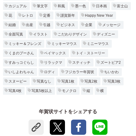
カジュアル
筆文字
和風
墨一色
日本画
富士山
花
レトロ
定番
謹賀新年
Happy New Year
結婚
出産
引越
ビジネス
企業
メッセージ
全面写真
イラスト
こだわりデザイン
ディズニー
ミッキー＆フレンズ
ミッキーマウス
ミニーマウス
くまのプーさん
ベイマックス
トイ・ストーリー
すみっコぐらし
リラックマ
スティッチ
ズートピア2
いしよわちゃん
ロディ
フジカラー年賀状
ちいかわ
スヌーピー
写真なし
写真1枚
写真2枚
写真3枚
写真4枚
写真5枚以上
モノクロ
縦
横
年賀状サイトをシェアする