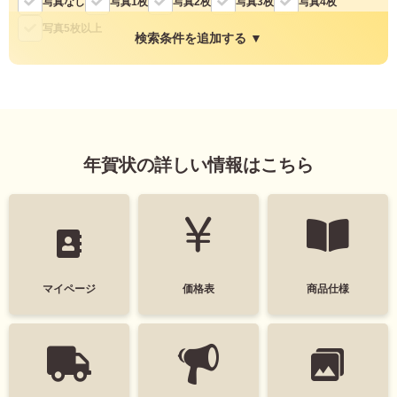
写真なし
写真1枚
写真2枚
写真3枚
写真4枚
よくあるご質問
フ
写真5枚以上
検索条件を追加する ▼
ジ
カ
キタムラ会員
ラ
ー
縦・横
年
個人情報保護方針
賀
縦
横
状
グループ各社概要
年賀状の詳しい情報はこちら
自
分
で
特定商取引に基づく表示
色
デ
ザ
モノクロ
キタムラ会員利用規約
イ
ン
す
マイページ
価格表
商品仕様
プリントサービス利用規約
る
タグ
年
賀
デザインテイスト
状
喪
干支(午年)
おしゃれ