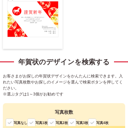
中
お
は
が
気
き
に
寒
中
入
見
り
舞
い
登
は
が
録
年賀状のデザインを検索する
き
お客さまがお探しの年賀状デザインをかんたんに検索できます。入
れたい写真枚数やお探しのイメージを選んで検索ボタンを押してく
ださい。
※選ぶタグは1～3個がお勧めです
写真枚数
写真なし
写真1枚
写真2枚
写真3枚
写真4枚