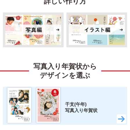
詳しい作り方
引越
ビジネス
イラスト
キャラクター
ディズニー
ミッキー＆フレンズ
ミッキーマウス
ミニーマウス
写真入り年賀状から
くまのプーさん
ベイマックス
デザインを選ぶ
トイ・ストーリー
すみっコぐらし
リラックマ
スティッチ
干支(午年) 
写真入り年賀状
ズートピア2
いしよわちゃん
ロディ
ちいかわ