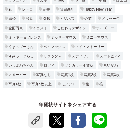
花
レトロ
定番
謹賀新年
Happy New Year
結婚
出産
引越
ビジネス
企業
メッセージ
全面写真
イラスト
こだわりデザイン
ディズニー
ミッキー＆フレンズ
ミッキーマウス
ミニーマウス
くまのプーさん
ベイマックス
トイ・ストーリー
すみっコぐらし
リラックマ
スティッチ
ズートピア2
いしよわちゃん
ロディ
フジカラー年賀状
ちいかわ
スヌーピー
写真なし
写真1枚
写真2枚
写真3枚
写真4枚
写真5枚以上
モノクロ
縦
横
年賀状サイトをシェアする