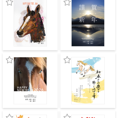
宛名サービス
ザ
イ
お
お
ン
フジカラー年賀状
カ
気
気
テ
に
に
ゴ
自分でデザインする年賀状
リ
入
入
一
覧
商品仕様
り
り
写
登
登
真
カメラのキタムラ年賀状無料アプリ
録
録
入
り
お
お
キャンペーン情報
年
賀
気
気
状
年賀状お役立ち情報（コラム）
に
に
イ
入
入
ラ
マイページ
ス
り
り
ト
年
登
登
店舗検索
賀
状