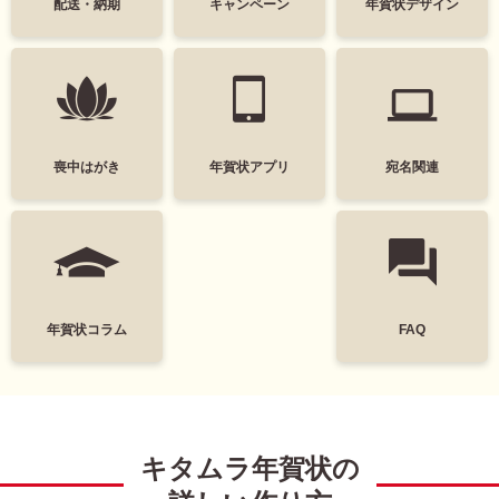
配送・納期
キャンペーン
年賀状デザイン
かわいい
面白い
シンプル
かっこいい
スタイリッシュ
ポップ
ナチュラル
カジュアル
喪中はがき
年賀状アプリ
宛名関連
筆文字
和風
墨一色
日本画
富士山
花
年賀状コラム
FAQ
レトロ
定番
謹賀新年
Happy New Year
キタムラ年賀状の
結婚
出産