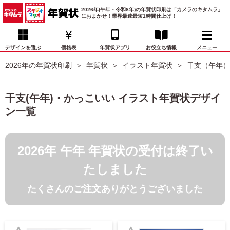
2026年(午年・令和8年)の年賀状印刷は「カメラのキタムラ」
におまかせ！業界最速最短1時間仕上げ！
デザインを選ぶ
価格表
年賀状アプリ
お役立ち情報
メニュー
2026年の年賀状印刷
年賀状
イラスト年賀状
干支（午年）
お気に入り
年賀状デザイン
喪中はがき
マイページ
干支(午年)・かっこいい イラスト年賀状デザイ
年
ン一覧
賀
状
価格表
宛名印刷
配送・納期
FAQ
デ
ザ
2026年 午年 年賀状の受付は終了い
イ
年賀状トップページ
ン
たしました
一
写真入り年賀状
覧
たくさんのご注文ありがとうございました
年
賀
イラスト年賀状
状
デ