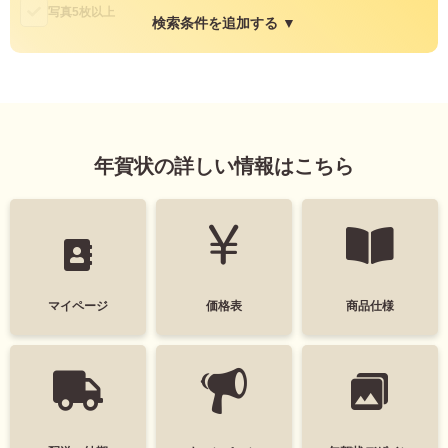
写真5枚以上
検索条件を追加する ▼
縦・横
縦
横
年賀状の詳しい情報はこちら
色
モノクロ
マイページ
価格表
商品仕様
タグ
デザインテイスト
干支(午年)
おしゃれ