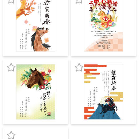
録
録
よくあるご質問
お
お
フ
ジ
気
気
カ
キタムラ会員
ラ
に
に
ー
入
入
年
個人情報保護方針
賀
り
り
状
グループ各社概要
登
登
自
分
録
録
で
特定商取引に基づく表示
お
お
デ
ザ
気
気
キタムラ会員利用規約
イ
ン
に
に
す
プリントサービス利用規約
入
入
る
年
り
り
賀
状
登
登
喪
録
録