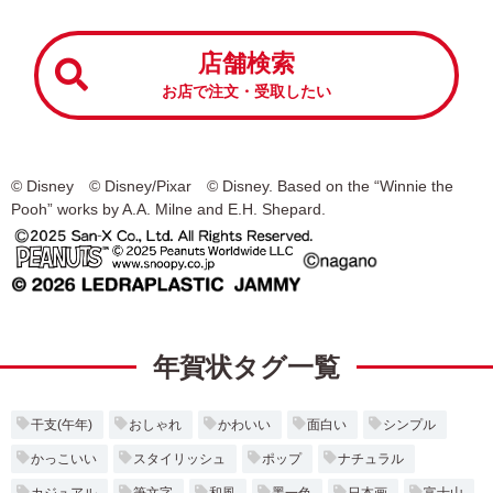
店舗検索
お店で注文・受取したい
© Disney © Disney/Pixar © Disney. Based on the “Winnie the
Pooh” works by A.A. Milne and E.H. Shepard.
年賀状タグ一覧
干支(午年)
おしゃれ
かわいい
面白い
シンプル
かっこいい
スタイリッシュ
ポップ
ナチュラル
カジュアル
筆文字
和風
墨一色
日本画
富士山