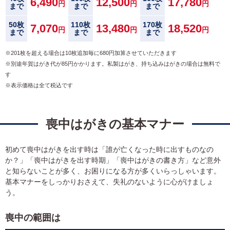
6,490
12,500
17,780
円
円
円
まで
まで
まで
50枚
110枚
170枚
7,070
13,480
18,520
円
円
円
まで
まで
まで
※201枚を超える場合は10枚追加毎に680円加算させていただきます
※別途年賀はがき代が85円かかります。私製はがき、持ち込みはがきの場合は無料で
す
※表示価格は全て税込です
喪中はがきの基本マナー
初めて喪中はがきを出す時は「誰が亡くなった時に出すものなの
か？」「喪中はがきを出す時期」「喪中はがきの書き方」など意外
と知らないことが多く、お困りになる方が多くいらっしゃいます。
基本マナーをしっかりおさえて、失礼のないように心がけましょ
う。
喪中の範囲は