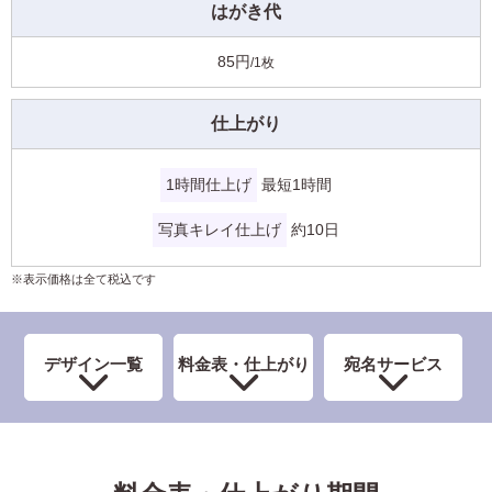
はがき代
よくあるご質問
フ
ジ
85円
/1枚
カ
キタムラ会員
ラ
ー
仕上がり
年
個人情報保護方針
賀
状
1時間仕上げ
最短1時間
グループ各社概要
自
写真キレイ仕上げ
約10日
分
で
特定商取引に基づく表示
デ
※表示価格は全て税込です
ザ
キタムラ会員利用規約
イ
ン
す
デザイン一覧
料金表・仕上がり
宛名サービス
プリントサービス利用規約
る
年
賀
状
喪