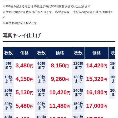
※201枚を超える場合は10枚追加毎に500円加算させていただきます
※別途年賀はがき代が85円かかります。私製はがき、持ち込みはがきの場合は無料で
す
※表示価格は全て税込です
写真キレイ仕上げ
枚数
価格
枚数
価格
枚数
価格
枚
5枚
60枚
120枚
180
3,480
8,150
14,420
円
円
円
まで
まで
まで
ま
10枚
70枚
130枚
190
4,150
9,260
15,320
円
円
円
まで
まで
まで
ま
20枚
80枚
140枚
200
5,130
10,420
16,180
円
円
円
まで
まで
まで
ま
30枚
90枚
150枚
5,480
11,480
17,000
円
円
円
まで
まで
まで
40枚
100枚
160枚