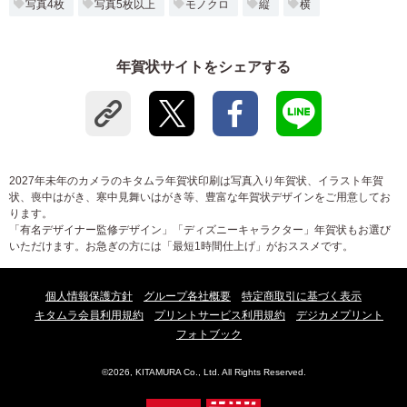
写真4枚
写真5枚以上
モノクロ
縦
横
年賀状サイトをシェアする
2027年未年のカメラのキタムラ年賀状印刷は写真入り年賀状、イラスト年賀
状、喪中はがき、寒中見舞いはがき等、豊富な年賀状デザインをご用意してお
ります。
「有名デザイナー監修デザイン」「ディズニーキャラクター」年賀状もお選び
いただけます。お急ぎの方には「最短1時間仕上げ」がおススメです。
個人情報保護方針
グループ各社概要
特定商取引に基づく表示
キタムラ会員利用規約
プリントサービス利用規約
デジカメプリント
フォトブック
©2026, KITAMURA Co., Ltd. All Rights Reserved.