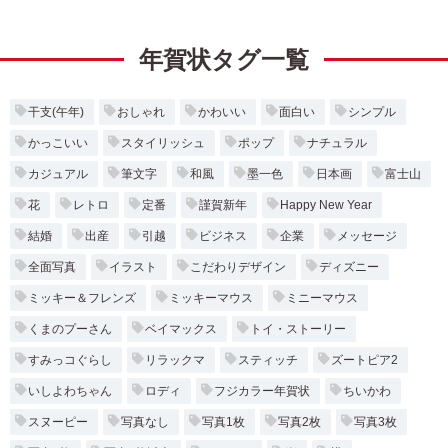
年賀状タグ一覧
干支(午年)
おしゃれ
かわいい
面白い
シンプル
かっこいい
スタイリッシュ
ポップ
ナチュラル
カジュアル
筆文字
和風
墨一色
日本画
富士山
花
レトロ
定番
謹賀新年
Happy New Year
結婚
出産
引越
ビジネス
企業
メッセージ
全面写真
イラスト
こだわりデザイン
ディズニー
ミッキー＆フレンズ
ミッキーマウス
ミニーマウス
くまのプーさん
ベイマックス
トイ・ストーリー
すみっコぐらし
リラックマ
スティッチ
ズートピア2
いしよわちゃん
ロディ
フジカラー年賀状
ちいかわ
スヌーピー
写真なし
写真1枚
写真2枚
写真3枚