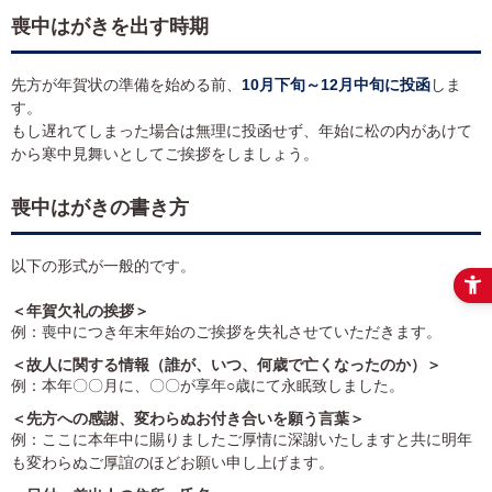
喪中はがきを出す時期
先方が年賀状の準備を始める前、
10月下旬～12月中旬に投函
しま
す。
もし遅れてしまった場合は無理に投函せず、年始に松の内があけて
から寒中見舞いとしてご挨拶をしましょう。
喪中はがきの書き方
以下の形式が一般的です。
＜年賀欠礼の挨拶＞
例：喪中につき年末年始のご挨拶を失礼させていただきます。
＜故人に関する情報（誰が、いつ、何歳で亡くなったのか）＞
例：本年〇〇月に、〇〇が享年○歳にて永眠致しました。
＜先方への感謝、変わらぬお付き合いを願う言葉＞
例：ここに本年中に賜りましたご厚情に深謝いたしますと共に明年
も変わらぬご厚誼のほどお願い申し上げます。