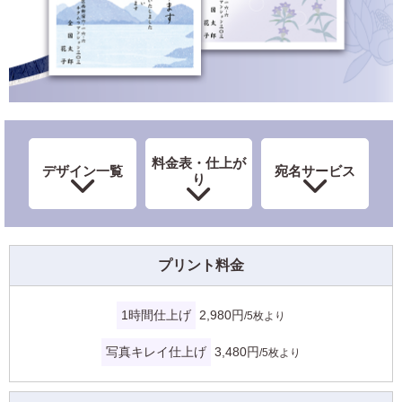
宛名サービス
ザ
イ
ン
フジカラー年賀状
カ
テ
ゴ
自分でデザインする年賀状
リ
一
覧
商品仕様
料金表・仕上が
写
デザイン一覧
宛名サービス
り
真
カメラのキタムラ年賀状無料アプリ
入
り
キャンペーン情報
年
賀
プリント料金
状
年賀状お役立ち情報（コラム）
イ
1時間仕上げ
2,980円
ラ
/5枚より
マイページ
ス
ト
写真キレイ仕上げ
3,480円
/5枚より
年
店舗検索
賀
状