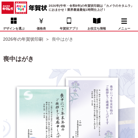
2026年(午年・令和8年)の年賀状印刷は「カメラのキタムラ」
におまかせ！業界最速最短1時間仕上げ！
デザインを選ぶ
価格表
年賀状アプリ
お役立ち情報
メニュー
2026年の年賀状印刷
喪中はがき
お気に入り
年賀状デザイン
喪中はがき
マイページ
喪中はがき
年
賀
状
価格表
宛名印刷
配送・納期
FAQ
デ
ザ
イ
年賀状トップページ
ン
一
写真入り年賀状
覧
年
賀
イラスト年賀状
状
デ