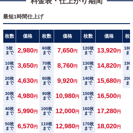
料金表・仕上がり期間
中
は
が
最短1時間仕上げ
き
寒
中
枚数
価格
枚数
価格
枚数
価格
枚
見
舞
5枚
60枚
120枚
180
い
2,980
7,650
13,920
円
円
円
まで
まで
まで
ま
は
が
10枚
70枚
130枚
190
3,650
8,760
14,820
き
円
円
円
まで
まで
まで
ま
20枚
80枚
140枚
200
4,630
9,920
15,680
円
円
円
まで
まで
まで
ま
30枚
90枚
150枚
4,980
10,980
16,500
円
円
円
まで
まで
まで
40枚
100枚
160枚
5,990
12,000
17,280
円
円
円
まで
まで
まで
50枚
110枚
170枚
6,570
12,980
18,020
円
円
円
まで
まで
まで