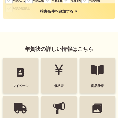
写真なし
写真1枚
写真2枚
写真3枚
写真4枚
よくあるご質問
フ
写真5枚以上
検索条件を追加する ▼
ジ
カ
キタムラ会員
ラ
ー
縦・横
年
個人情報保護方針
賀
縦
横
状
グループ各社概要
年賀状の詳しい情報はこちら
自
分
で
特定商取引に基づく表示
色
デ
ザ
モノクロ
キタムラ会員利用規約
イ
ン
す
マイページ
価格表
商品仕様
プリントサービス利用規約
る
タグ
年
賀
デザインテイスト
状
喪
干支(午年)
おしゃれ