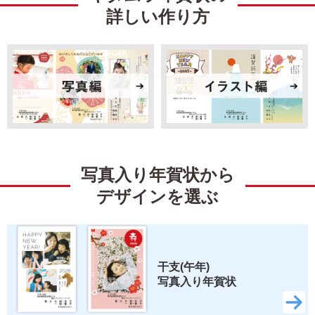
詳しい作り方
引越
ビジネス
イラスト
キャラクター
ディズニー
ミッキー＆フレンズ
ミッキーマウス
ミニーマウス
写真入り年賀状から
くまのプーさん
ベイマックス
デザインを選ぶ
トイ・ストーリー
すみっコぐらし
リラックマ
スティッチ
干支(午年) 
写真入り年賀状
ズートピア2
いしよわちゃん