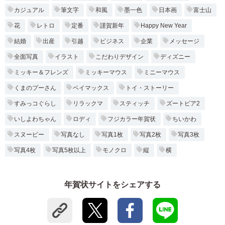
カジュアル
筆文字
和風
墨一色
日本画
富士山
花
レトロ
定番
謹賀新年
Happy New Year
結婚
出産
引越
ビジネス
企業
メッセージ
全面写真
イラスト
こだわりデザイン
ディズニー
ミッキー＆フレンズ
ミッキーマウス
ミニーマウス
くまのプーさん
ベイマックス
トイ・ストーリー
すみっコぐらし
リラックマ
スティッチ
ズートピア2
いしよわちゃん
ロディ
フジカラー年賀状
ちいかわ
スヌーピー
写真なし
写真1枚
写真2枚
写真3枚
写真4枚
写真5枚以上
モノクロ
縦
横
年賀状サイトをシェアする