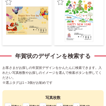
宛名サービス
ザ
イ
お
お
ン
フジカラー年賀状
カ
気
気
テ
に
に
ゴ
自分でデザインする年賀状
リ
入
入
一
覧
商品仕様
り
り
写
登
登
真
カメラのキタムラ年賀状無料アプリ
録
録
入
年賀状のデザインを検索する
り
キャンペーン情報
年
賀
お客さまがお探しの年賀状デザインをかんたんに検索できます。入
状
れたい写真枚数やお探しのイメージを選んで検索ボタンを押してく
年賀状お役立ち情報（コラム）
ださい。
イ
※選ぶタグは1～3個がお勧めです
ラ
マイページ
ス
ト
年
写真枚数
店舗検索
賀
状