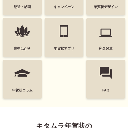
中
は
配送・納期
キャンペーン
年賀状デザイン
かわいい
面白い
が
き
シンプル
かっこいい
寒
中
スタイリッシュ
ポップ
見
舞
い
ナチュラル
カジュアル
喪中はがき
年賀状アプリ
宛名関連
は
が
筆文字
和風
き
墨一色
日本画
富士山
花
年賀状コラム
FAQ
レトロ
定番
謹賀新年
Happy New Year
キタムラ年賀状の
結婚
出産