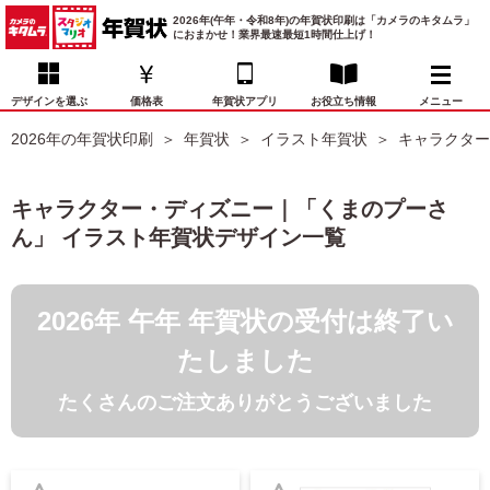
2026年(午年・令和8年)の年賀状印刷は「カメラのキタムラ」
におまかせ！業界最速最短1時間仕上げ！
デザインを選ぶ
価格表
年賀状アプリ
お役立ち情報
メニュー
2026年の年賀状印刷
年賀状
イラスト年賀状
キャラクター
お気に入り
年賀状デザイン
喪中はがき
マイページ
キャラクター・ディズニー｜「くまのプーさ
年
ん」 イラスト年賀状デザイン一覧
賀
状
価格表
宛名印刷
配送・納期
FAQ
デ
ザ
2026年 午年 年賀状の受付は終了い
イ
年賀状トップページ
ン
たしました
一
写真入り年賀状
覧
たくさんのご注文ありがとうございました
年
賀
イラスト年賀状
状
デ