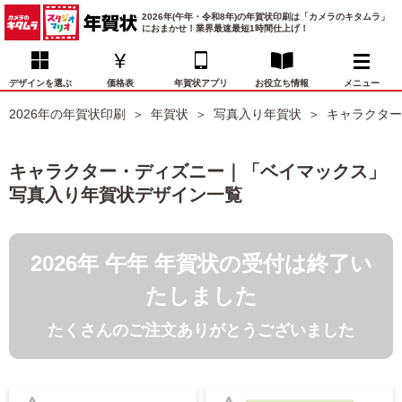
2026年(午年・令和8年)の年賀状印刷は「カメラのキタムラ」
におまかせ！業界最速最短1時間仕上げ！
デザインを選ぶ
価格表
年賀状アプリ
お役立ち情報
メニュー
2026年の年賀状印刷
年賀状
写真入り年賀状
キャラクター
お気に入り
年賀状デザイン
喪中はがき
マイページ
キャラクター・ディズニー｜「ベイマックス」
年
写真入り年賀状デザイン一覧
賀
状
価格表
宛名印刷
配送・納期
FAQ
デ
ザ
2026年 午年 年賀状の受付は終了い
イ
年賀状トップページ
ン
たしました
一
写真入り年賀状
覧
たくさんのご注文ありがとうございました
年
賀
イラスト年賀状
状
デ