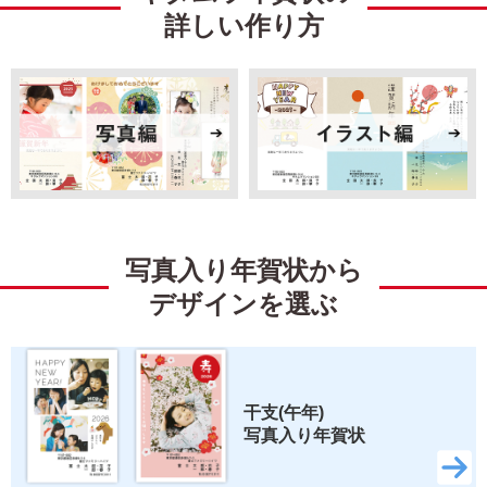
詳しい作り方
引越
ビジネス
イラスト
キャラクター
ディズニー
ミッキー＆フレンズ
ミッキーマウス
ミニーマウス
写真入り年賀状から
くまのプーさん
ベイマックス
デザインを選ぶ
トイ・ストーリー
すみっコぐらし
リラックマ
スティッチ
干支(午年) 
写真入り年賀状
ズートピア2
いしよわちゃん