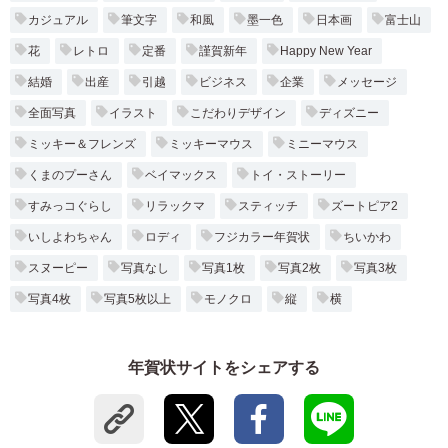
カジュアル
筆文字
和風
墨一色
日本画
富士山
花
レトロ
定番
謹賀新年
Happy New Year
結婚
出産
引越
ビジネス
企業
メッセージ
全面写真
イラスト
こだわりデザイン
ディズニー
ミッキー＆フレンズ
ミッキーマウス
ミニーマウス
くまのプーさん
ベイマックス
トイ・ストーリー
すみっコぐらし
リラックマ
スティッチ
ズートピア2
いしよわちゃん
ロディ
フジカラー年賀状
ちいかわ
スヌーピー
写真なし
写真1枚
写真2枚
写真3枚
写真4枚
写真5枚以上
モノクロ
縦
横
年賀状サイトをシェアする