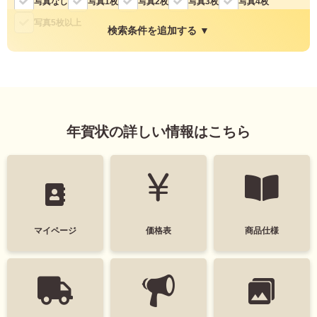
写真なし
写真1枚
写真2枚
写真3枚
写真4枚
よくあるご質問
フ
写真5枚以上
検索条件を追加する ▼
ジ
カ
キタムラ会員
ラ
ー
縦・横
年
個人情報保護方針
賀
縦
横
状
グループ各社概要
年賀状の詳しい情報はこちら
自
分
で
特定商取引に基づく表示
色
デ
ザ
モノクロ
キタムラ会員利用規約
イ
ン
す
マイページ
価格表
商品仕様
プリントサービス利用規約
る
タグ
年
賀
デザインテイスト
状
喪
干支(午年)
おしゃれ