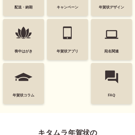
中
は
配送・納期
キャンペーン
年賀状デザイン
かわいい
面白い
が
き
シンプル
かっこいい
寒
中
スタイリッシュ
ポップ
見
舞
い
ナチュラル
カジュアル
喪中はがき
年賀状アプリ
宛名関連
は
が
筆文字
和風
き
墨一色
日本画
富士山
花
年賀状コラム
FAQ
レトロ
定番
謹賀新年
Happy New Year
キタムラ年賀状の
結婚
出産