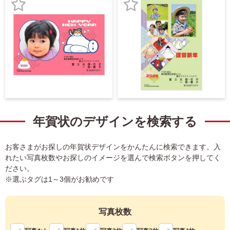
宛名サービス
ザ
イ
お
お
ン
フジカラー年賀状
カ
気
気
テ
に
に
ゴ
自分でデザインする年賀状
リ
入
入
一
覧
商品仕様
り
り
写
登
登
真
カメラのキタムラ年賀状無料アプリ
録
録
入
年賀状のデザインを検索する
り
キャンペーン情報
年
賀
お客さまがお探しの年賀状デザインをかんたんに検索できます。入
状
れたい写真枚数やお探しのイメージを選んで検索ボタンを押してく
年賀状お役立ち情報（コラム）
ださい。
イ
※選ぶタグは1～3個がお勧めです
ラ
マイページ
ス
ト
年
写真枚数
店舗検索
賀
状