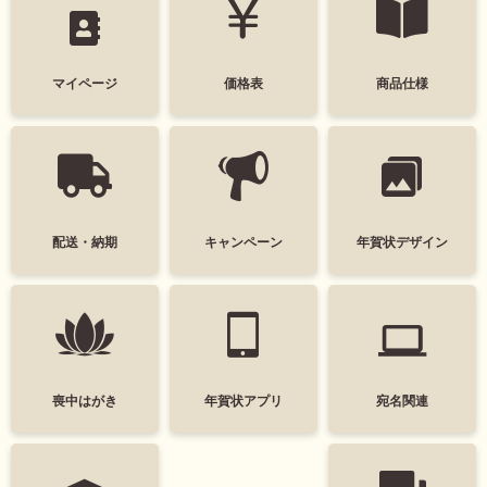
モノクロ
マイページ
価格表
商品仕様
タグ
デザインテイスト
干支(午年)
おしゃれ
配送・納期
キャンペーン
年賀状デザイン
かわいい
面白い
シンプル
かっこいい
スタイリッシュ
ポップ
ナチュラル
カジュアル
喪中はがき
年賀状アプリ
宛名関連
筆文字
和風