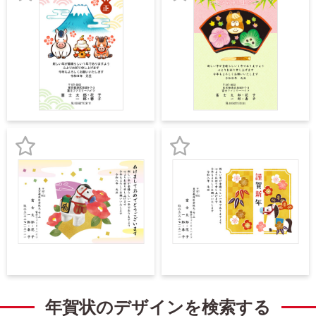
中
お
お
は
が
気
気
き
に
に
寒
中
入
入
見
り
り
舞
い
登
登
は
が
録
録
き
お
お
気
気
に
に
入
入
り
り
登
登
録
録
年賀状のデザインを検索する