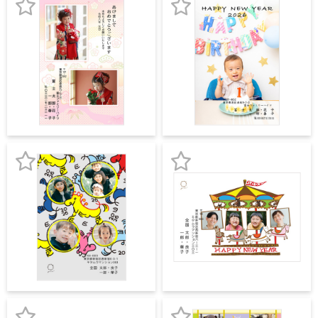
宛名サービス
ザ
イ
お
お
ン
フジカラー年賀状
カ
気
気
テ
に
に
ゴ
自分でデザインする年賀状
リ
入
入
一
覧
商品仕様
り
り
写
登
登
真
カメラのキタムラ年賀状無料アプリ
録
録
入
り
お
お
キャンペーン情報
年
賀
気
気
状
年賀状お役立ち情報（コラム）
に
に
イ
入
入
ラ
マイページ
ス
り
り
ト
年
登
登
店舗検索
賀
状