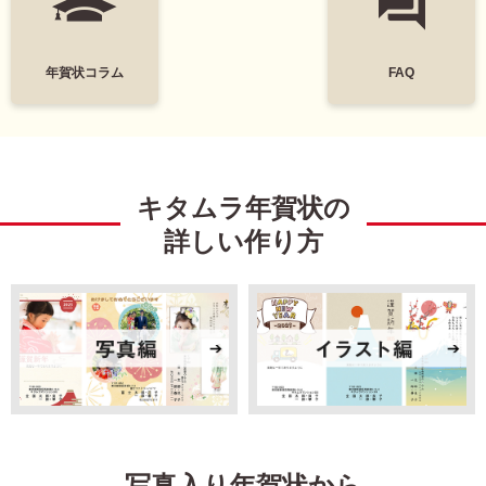
墨一色
日本画
富士山
花
年賀状コラム
FAQ
レトロ
定番
謹賀新年
Happy New Year
キタムラ年賀状の
結婚
出産
詳しい作り方
引越
ビジネス
イラスト
キャラクター
ディズニー
ミッキー＆フレンズ
ミッキーマウス
ミニーマウス
写真入り年賀状から