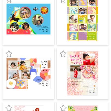
録
録
よくあるご質問
お
お
フ
ジ
気
気
カ
キタムラ会員
ラ
に
に
ー
入
入
年
個人情報保護方針
賀
り
り
状
グループ各社概要
登
登
自
分
録
録
で
特定商取引に基づく表示
お
お
デ
ザ
気
気
キタムラ会員利用規約
イ
ン
に
に
す
プリントサービス利用規約
入
入
る
年
り
り
賀
状
登
登
喪
録
録