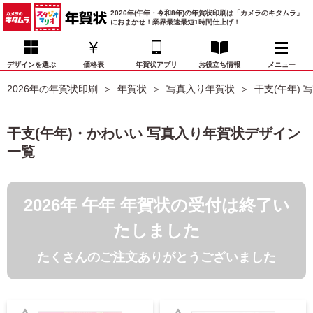
2026年(午年・令和8年)の年賀状印刷は「カメラのキタムラ」
におまかせ！業界最速最短1時間仕上げ！
デザインを選ぶ
価格表
年賀状アプリ
お役立ち情報
メニュー
2026年の年賀状印刷
年賀状
写真入り年賀状
干支(午年) 
お気に入り
年賀状デザイン
喪中はがき
マイページ
干支(午年)・かわいい 写真入り年賀状デザイン
年
一覧
賀
状
価格表
宛名印刷
配送・納期
FAQ
デ
ザ
2026年 午年 年賀状の受付は終了い
イ
年賀状トップページ
ン
たしました
一
写真入り年賀状
覧
たくさんのご注文ありがとうございました
年
賀
イラスト年賀状
状
デ