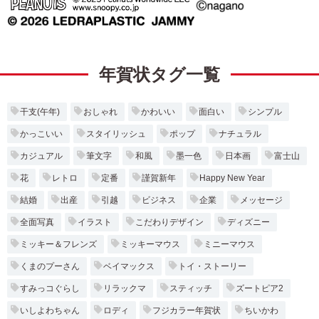
年賀状タグ一覧
干支(午年)
おしゃれ
かわいい
面白い
シンプル
かっこいい
スタイリッシュ
ポップ
ナチュラル
カジュアル
筆文字
和風
墨一色
日本画
富士山
花
レトロ
定番
謹賀新年
Happy New Year
結婚
出産
引越
ビジネス
企業
メッセージ
全面写真
イラスト
こだわりデザイン
ディズニー
ミッキー＆フレンズ
ミッキーマウス
ミニーマウス
くまのプーさん
ベイマックス
トイ・ストーリー
すみっコぐらし
リラックマ
スティッチ
ズートピア2
いしよわちゃん
ロディ
フジカラー年賀状
ちいかわ