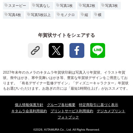
スヌーピー
写真なし
写真1枚
写真2枚
写真3枚
写真4枚
写真5枚以上
モノクロ
縦
横
年賀状サイトをシェアする
2027年未年のカメラのキタムラ年賀状印刷は写真入り年賀状、イラスト年賀
状、喪中はがき、寒中見舞いはがき等、豊富な年賀状デザインをご用意してお
ります。 「有名デザイナー監修デザイン」「ディズニーキャラクター」年賀状
もお選びいただけます。お急ぎの方には「最短1時間仕上げ」がおススメです。
個人情報保護方針
グループ各社概要
特定商取引に基づく表示
キタムラ会員利用規約
プリントサービス利用規約
デジカメプリント
フォトブック
©2026, KITAMURA Co., Ltd. All Rights Reserved.