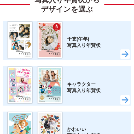
くまのプーさん
ベイマックス
デザインを選ぶ
トイ・ストーリー
すみっコぐらし
リラックマ
スティッチ
干支(午年) 
写真入り年賀状
ズートピア2
いしよわちゃん
ロディ
ちいかわ
スヌーピー
キャラクター 
写真入り年賀状
検索
かわいい 