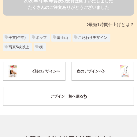
2026年 午年 年賀状の受付は終了いたしました
よくあるご質問
たくさんのご注文ありがとうございました
フ
ジ
カ
キタムラ会員
最短1時間仕上げとは？
ラ
ー
年
干支(午年)
ポップ
富士山
こだわりデザイン
個人情報保護方針
賀
写真5枚以上
横
状
グループ各社概要
自
分
お気に入り登録
で
特定商取引に基づく表示
前のデザインへ
次のデザインへ
デ
ザ
キタムラ会員利用規約
イ
ン
デザイン一覧へ戻る
す
プリントサービス利用規約
る
年
賀
状
喪