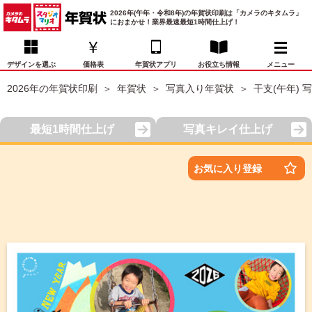
2026年(午年・令和8年)の年賀状印刷は「カメラのキタムラ」
におまかせ！業界最速最短1時間仕上げ！
デザインを選ぶ
価格表
年賀状アプリ
お役立ち情報
メニュー
2026年の年賀状印刷
年賀状
写真入り年賀状
干支(午年) 
お気に入り
年賀状デザイン
喪中はがき
マイページ
最短1時間仕上げ
写真キレイ仕上げ
年
賀
状
価格表
宛名印刷
配送・納期
FAQ
お気に入り登録
デ
ザ
イ
年賀状トップページ
ン
一
写真入り年賀状
覧
年
賀
イラスト年賀状
状
デ