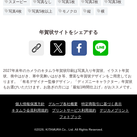
スヌーピー
写真なし
写真1枚
写真2枚
写真3枚
写真4枚
写真5枚以上
モノクロ
縦
横
年賀状サイトをシェアする
2027年未年のカメラのキタムラ年賀状印刷は写真入り年賀状、イラスト年賀
状、喪中はがき、寒中見舞いはがき等、豊富な年賀状デザインをご用意してお
ります。 「有名デザイナー監修デザイン」「ディズニーキャラクター」年賀状
もお選びいただけます。お急ぎの方には「最短1時間仕上げ」がおススメです。
個人情報保護方針
グループ各社概要
特定商取引に基づく表示
キタムラ会員利用規約
プリントサービス利用規約
デジカメプリント
フォトブック
©2026, KITAMURA Co., Ltd. All Rights Reserved.