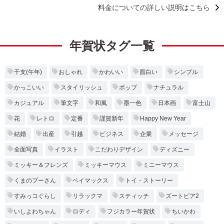
料金についての詳しい説明はこちら
年賀状タグ一覧
干支(午年)
おしゃれ
かわいい
面白い
シンプル
かっこいい
スタイリッシュ
ポップ
ナチュラル
カジュアル
筆文字
和風
墨一色
日本画
富士山
花
レトロ
定番
謹賀新年
Happy New Year
結婚
出産
引越
ビジネス
企業
メッセージ
全面写真
イラスト
こだわりデザイン
ディズニー
ミッキー＆フレンズ
ミッキーマウス
ミニーマウス
くまのプーさん
ベイマックス
トイ・ストーリー
すみっコぐらし
リラックマ
スティッチ
ズートピア2
いしよわちゃん
ロディ
フジカラー年賀状
ちいかわ