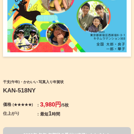
宛名サービス
ザ
イ
ン
フジカラー年賀状
カ
テ
ゴ
自分でデザインする年賀状
リ
一
覧
商品仕様
写
真
カメラのキタムラ年賀状無料アプリ
入
り
キャンペーン情報
年
干支(午年)・かわいい 写真入り年賀状
賀
KAN-518NY
状
年賀状お役立ち情報（コラム）
イ
3,980円
価格
(★★★★★)
/5枚
ラ
マイページ
ス
1
仕上がり
最短
時間
ト
年
店舗検索
賀
状