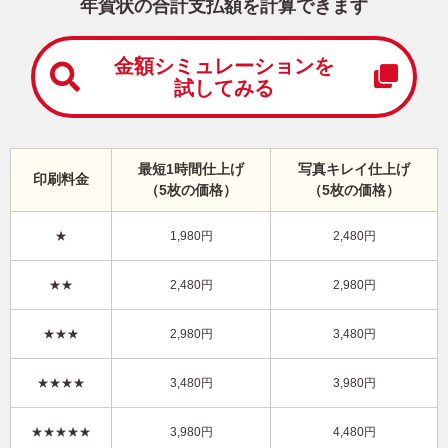
中
年賀状の合計支払額を計算できます
は
が
き
金額シミュレーションを
試してみる
寒
中
見
舞
い
最短1時間仕上げ
写真キレイ仕上げ
印刷料金
は
（5枚の価格）
（5枚の価格）
が
き
★
1,980円
2,480円
干支(午年)・かわいい 写真入り年賀状
★★
2,480円
2,980円
KAN-518NY
4,480円
★★★
2,980円
3,480円
価格
(★★★★★)
/5枚
10
仕上がり
約
日
★★★★
3,480円
3,980円
写真キレイ仕上げとは？
★★★★★
3,980円
4,480円