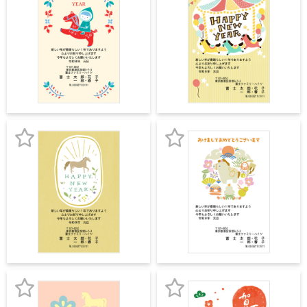
宛名サービス
ザ
お
お
イ
気
気
ン
フジカラー年賀状
カ
に
に
テ
ゴ
入
入
自分でデザインする年賀状
リ
り
り
一
覧
商品仕様
登
登
写
録
録
真
カメラのキタムラ年賀状無料アプリ
入
お
お
り
気
気
キャンペーン情報
年
賀
に
に
状
年賀状お役立ち情報（コラム）
入
入
イ
ラ
り
り
マイページ
ス
登
登
ト
年
店舗検索
録
録
賀
状