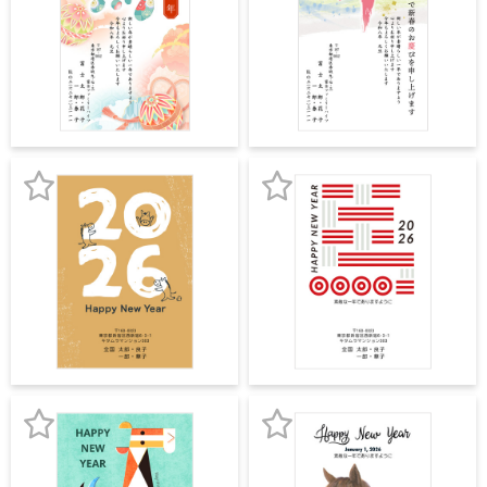
気
気
に
に
入
入
り
り
登
登
録
録
お
お
気
気
に
に
入
入
り
り
登
登
録
録
お
お