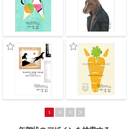
気
気
に
に
入
入
り
り
登
登
録
録
お
お
気
気
に
に
入
入
り
り
登
登
録
録
1
2
3