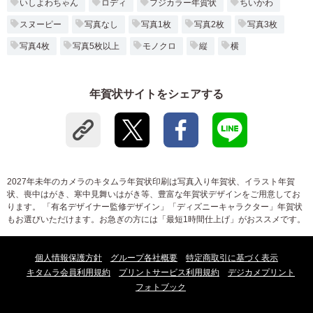
いしよわちゃん
ロディ
フジカラー年賀状
ちいかわ
スヌーピー
写真なし
写真1枚
写真2枚
写真3枚
写真4枚
写真5枚以上
モノクロ
縦
横
年賀状サイトをシェアする
2027年未年のカメラのキタムラ年賀状印刷は写真入り年賀状、イラスト年賀
状、喪中はがき、寒中見舞いはがき等、豊富な年賀状デザインをご用意してお
ります。 「有名デザイナー監修デザイン」「ディズニーキャラクター」年賀状
もお選びいただけます。お急ぎの方には「最短1時間仕上げ」がおススメです。
個人情報保護方針
グループ各社概要
特定商取引に基づく表示
キタムラ会員利用規約
プリントサービス利用規約
デジカメプリント
フォトブック