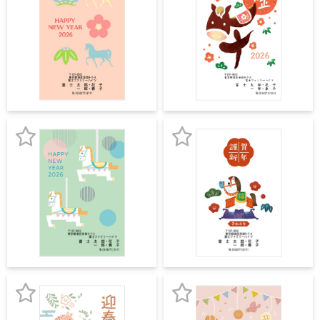
お
お
よくあるご質問
フ
気
気
ジ
に
に
カ
キタムラ会員
ラ
入
入
ー
年
り
り
個人情報保護方針
賀
登
登
状
グループ各社概要
録
録
自
分
お
お
で
特定商取引に基づく表示
デ
気
気
ザ
に
に
キタムラ会員利用規約
イ
ン
入
入
す
プリントサービス利用規約
る
り
り
年
登
登
賀
状
録
録
喪
お
お