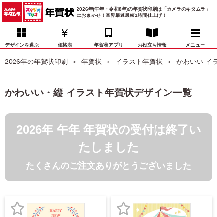
2026年(午年・令和8年)の年賀状印刷は「カメラのキタムラ」
におまかせ！業界最速最短1時間仕上げ！
デザインを選ぶ
価格表
年賀状アプリ
お役立ち情報
メニュー
2026年の年賀状印刷
年賀状
イラスト年賀状
かわいい イ
お気に入り
年賀状デザイン
喪中はがき
マイページ
かわいい・縦 イラスト年賀状デザイン一覧
年
賀
状
価格表
宛名印刷
配送・納期
FAQ
デ
2026年 午年 年賀状の受付は終了い
ザ
イ
年賀状トップページ
たしました
ン
一
たくさんのご注文ありがとうございました
写真入り年賀状
覧
年
賀
イラスト年賀状
状
デ