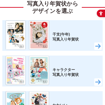
写真入り年賀状から
くまのプーさん
ベイマックス
デザインを選ぶ
トイ・ストーリー
すみっコぐらし
リラックマ
スティッチ
干支(午年) 
写真入り年賀状
ズートピア2
いしよわちゃん
ロディ
ちいかわ
スヌーピー
キャラクター 
写真入り年賀状
検索