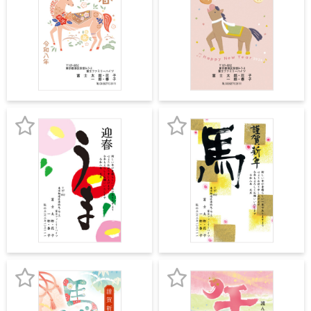
中
気
気
は
が
に
に
き
入
入
寒
中
り
り
見
舞
登
登
い
録
録
は
が
お
お
き
気
気
に
に
入
入
り
り
登
登
録
録
お
お