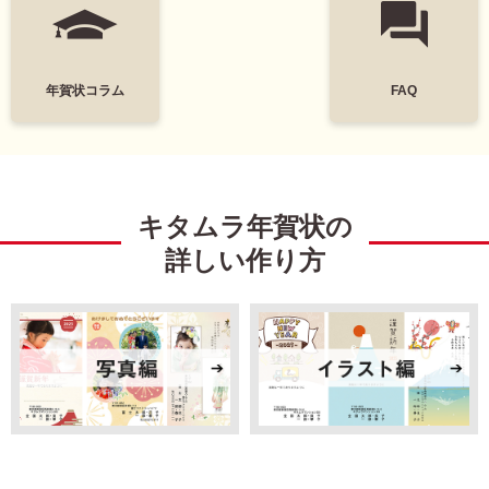
墨一色
日本画
富士山
花
年賀状コラム
FAQ
レトロ
定番
謹賀新年
Happy New Year
キタムラ年賀状の
結婚
出産
詳しい作り方
引越
ビジネス
イラスト
キャラクター
ディズニー
ミッキー＆フレンズ
ミッキーマウス
ミニーマウス