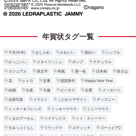
年賀状タグ一覧
干支(午年)
おしゃれ
かわいい
面白い
シンプル
かっこいい
スタイリッシュ
ポップ
ナチュラル
カジュアル
筆文字
和風
墨一色
日本画
富士山
花
レトロ
定番
謹賀新年
Happy New Year
結婚
出産
引越
ビジネス
企業
メッセージ
全面写真
イラスト
こだわりデザイン
ディズニー
ミッキー＆フレンズ
ミッキーマウス
ミニーマウス
くまのプーさん
ベイマックス
トイ・ストーリー
すみっコぐらし
リラックマ
スティッチ
ズートピア2