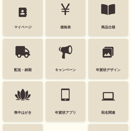
モノクロ
マイページ
価格表
商品仕様
タグ
デザインテイスト
干支(午年)
おしゃれ
配送・納期
キャンペーン
年賀状デザイン
かわいい
面白い
シンプル
かっこいい
スタイリッシュ
ポップ
ナチュラル
カジュアル
喪中はがき
年賀状アプリ
宛名関連
筆文字
和風