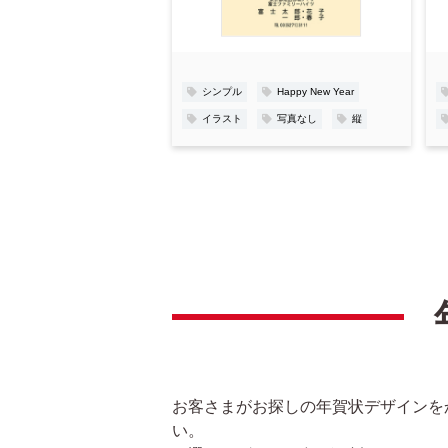
り
登
録
シンプル
Happy New Year
イラスト
写真なし
縦
お客さまがお探しの年賀状デザインを
い。