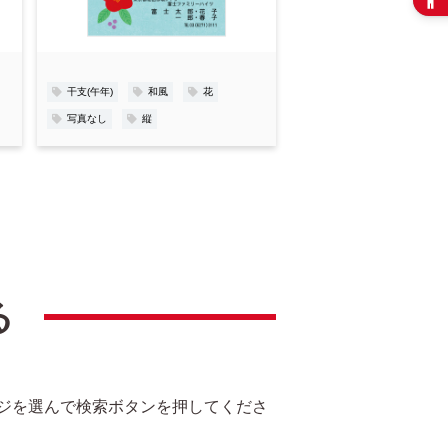
り
登
録
干支(午年)
和風
花
写真なし
縦
る
ジを選んで検索ボタンを押してくださ