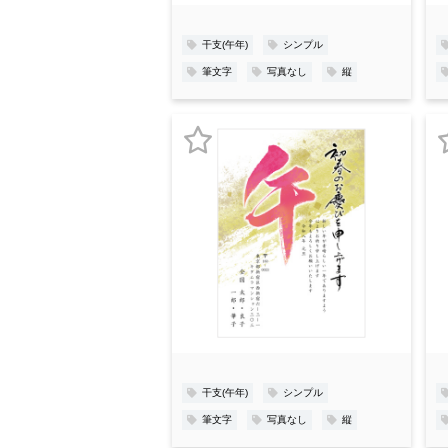
録
干支(午年)
シンプル
筆文字
写真なし
縦
お
気
に
入
り
登
録
干支(午年)
シンプル
筆文字
写真なし
縦