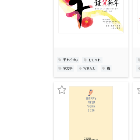
気
に
入
り
登
録
干支(午年)
おしゃれ
筆文字
写真なし
横
お
気
に
入