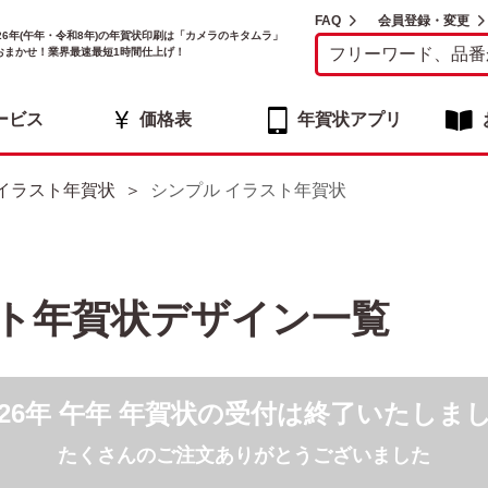
FAQ
会員登録・変更
026年(午年・令和8年)の年賀状印刷は「カメラのキタムラ」
おまかせ！業界最速最短1時間仕上げ！
ービス
価格表
年賀状アプリ
イラスト年賀状
シンプル イラスト年賀状
スト年賀状デザイン一覧
026年 午年 年賀状の受付は終了いたしま
たくさんのご注文ありがとうございました