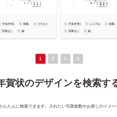
り
り
登
登
録
録
干支(午年)
和風
イラスト
干支(午年)
シンプル
和風
写真なし
縦
写真なし
縦
1
2
3
年賀状のデザインを検索す
かんたんに検索できます。入れたい写真枚数やお探しのイメー