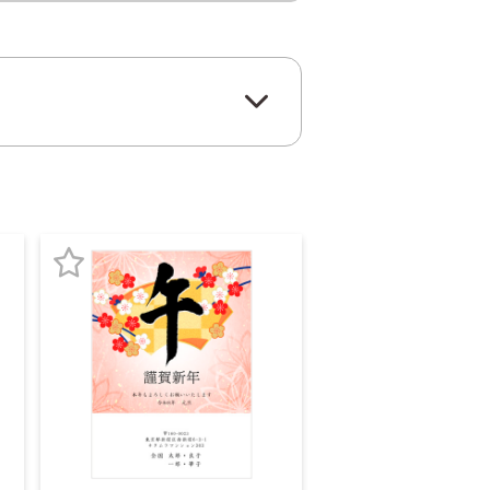
お
気
に
入
り
登