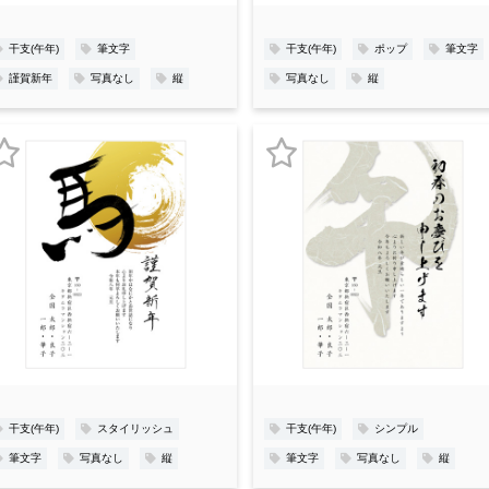
録
録
干支(午年)
筆文字
干支(午年)
ポップ
筆文字
謹賀新年
写真なし
縦
写真なし
縦
お
お
気
気
に
に
入
入
り
り
登
登
録
録
干支(午年)
スタイリッシュ
干支(午年)
シンプル
筆文字
写真なし
縦
筆文字
写真なし
縦