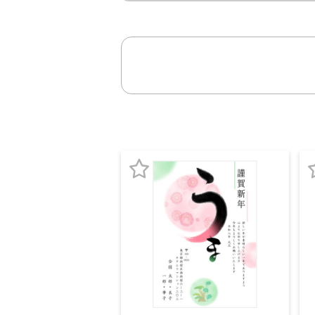
お
気
に
入
り
登