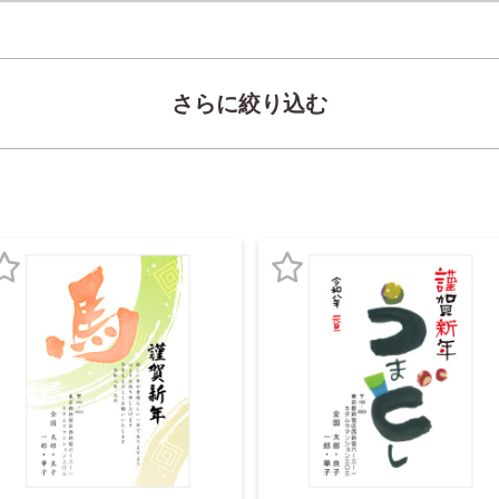
さらに絞り込む
お
お
気
気
に
に
入
入
り
り
登
登