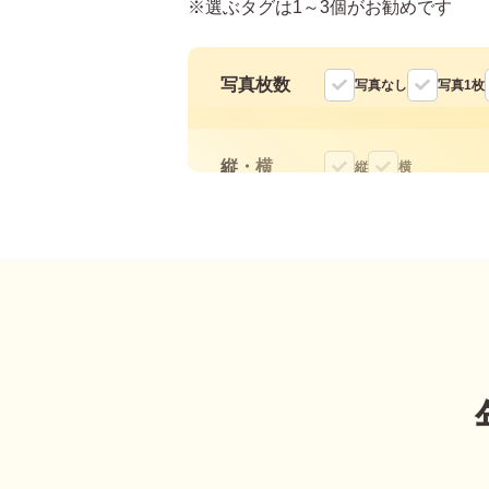
※選ぶタグは1～3個がお勧めです
写真枚数
写真なし
写真1枚
縦・横
縦
横
色
モノクロ
タグ
デザインテイスト
干支(午年)
おしゃ
筆文字
和風
ビジネス
イラス