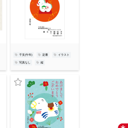
気
に
入
り
登
録
干支(午年)
定番
イラスト
写真なし
縦
お
気
に
入