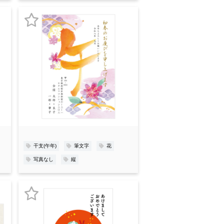
お
気
に
入
り
登
録
干支(午年)
筆文字
花
写真なし
縦
お