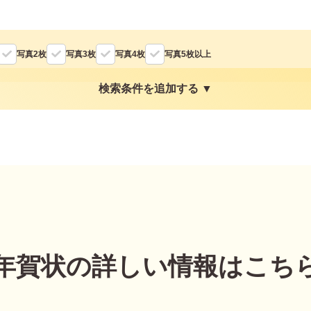
写真2枚
写真3枚
写真4枚
写真5枚以上
検索条件を追加する ▼
れ
かわいい
面白い
シンプル
かっこいい
スタイリッシュ
年賀状の詳しい情報はこち
墨一色
日本画
富士山
花
レトロ
定番
謹賀新年
Happ
ト