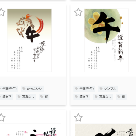
お
お
気
気
に
に
入
入
り
り
登
登
録
録
干支(午年)
かっこいい
干支(午年)
シンプル
筆文字
写真なし
縦
筆文字
写真なし
縦
お
お