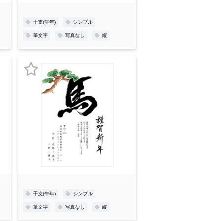
録
干支(午年)
シンプル
筆文字
写真なし
縦
お
気
に
入
り
登
録
干支(午年)
シンプル
筆文字
写真なし
縦