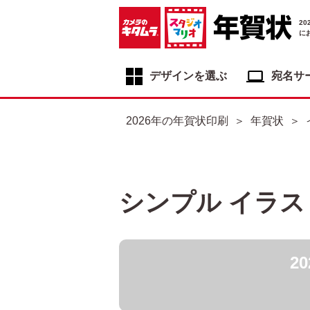
2
に
デザインを選ぶ
宛名サ
年賀状デザイン一覧
2026年の年賀状印刷
年賀状
年賀状デザインカテゴリ一覧
写真入り年賀状
イラスト年賀状
シンプル イラ
フジカラー年賀状
自分でデザインする年賀状
2
喪中はがき
寒中見舞いはがき