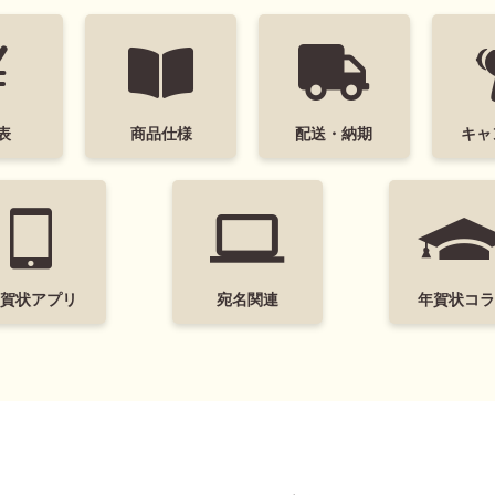
キー＆フレンズ
ミッキーマウス
ミニーマウス
くまのプーさん
ベ
リラックマ
スティッチ
ズートピア2
いしよわちゃん
ロディ
ち
表
商品仕様
配送・納期
キャ
検索
年賀状アプリ
宛名関連
年賀状コラ