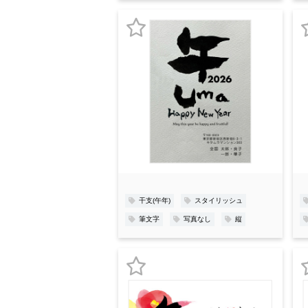
お
気
に
入
り
登
録
干支(午年)
スタイリッシュ
筆文字
写真なし
縦
お