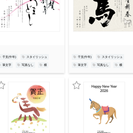
気
気
に
に
入
入
り
り
登
登
録
録
干支(午年)
スタイリッシュ
干支(午年)
スタイリッシュ
筆文字
写真なし
横
筆文字
写真なし
横
お
お
気
気
に
に
入
入