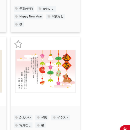
録
干支(午年)
かわいい
Happy New Year
写真なし
横
お
気
に
入
り
登
録
かわいい
和風
イラスト
写真なし
横