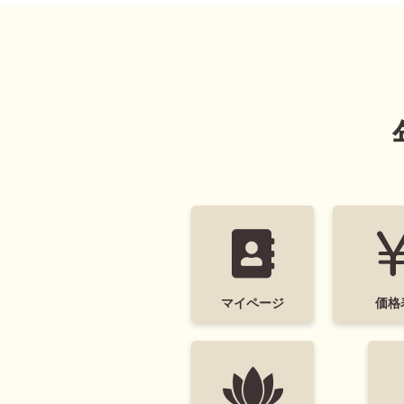
タグ
デザインテイスト
干支(午年)
おしゃ
筆文字
和風
ビジネス
イラス
キャラクター
ディズニー
ミッ
すみっコぐらし
マイページ
価格