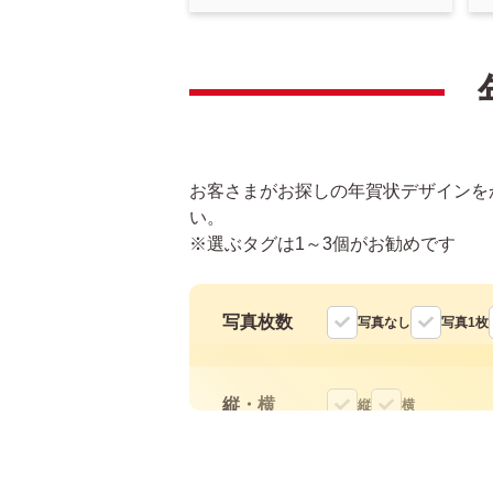
お客さまがお探しの年賀状デザインを
い。
※選ぶタグは1～3個がお勧めです
写真枚数
写真なし
写真1枚
縦・横
縦
横
色
モノクロ