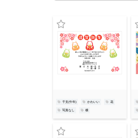
お
気
に
入
り
登
録
干支(午年)
かわいい
花
写真なし
横