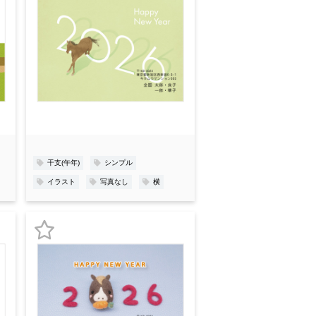
お
気
に
入
り
登
録
干支(午年)
シンプル
イラスト
写真なし
横
お
気
に