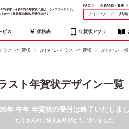
FAQ
会員登録・変更
026年(午年・令和8年)の年賀状印刷は「カメラのキタムラ」
おまかせ！業界最速最短1時間仕上げ！
ービス
価格表
年賀状アプリ
イラスト年賀状
かわいい イラスト年賀状
かわいい・横
イラスト年賀状デザイン一覧
026年 午年 年賀状の受付は終了いたしま
たくさんのご注文ありがとうございました