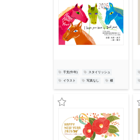
お
気
に
入
り
登
録
干支(午年)
スタイリッシュ
イラスト
写真なし
横
お
気
に