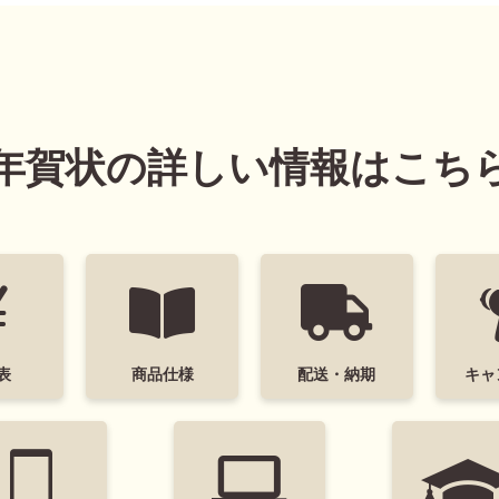
れ
かわいい
面白い
シンプル
かっこいい
スタイリッシュ
年賀状の詳しい情報はこち
墨一色
日本画
富士山
花
レトロ
定番
謹賀新年
Happ
ト
キー＆フレンズ
ミッキーマウス
ミニーマウス
くまのプーさん
ベ
リラックマ
スティッチ
ズートピア2
いしよわちゃん
ロディ
ち
表
商品仕様
配送・納期
キャ
検索