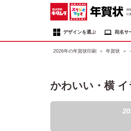
2
に
デザインを選ぶ
宛名サ
年賀状デザイン一覧
2026年の年賀状印刷
年賀状
年賀状デザインカテゴリ一覧
写真入り年賀状
イラスト年賀状
かわいい・横 
フジカラー年賀状
自分でデザインする年賀状
2
喪中はがき
寒中見舞いはがき