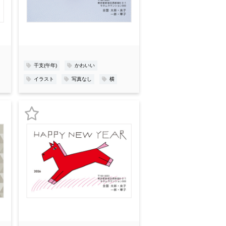
入
り
登
録
干支(午年)
かわいい
イラスト
写真なし
横
お
気
に
入
り
登