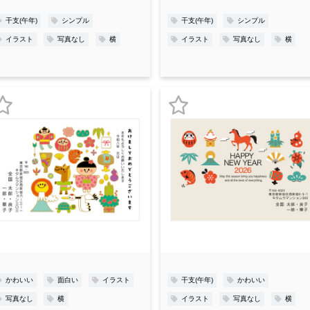
録
録
干支(午年)
シンプル
干支(午年)
シンプル
イラスト
写真なし
横
イラスト
写真なし
横
お
お
気
気
に
に
入
入
り
り
登
登
録
録
かわいい
面白い
イラスト
干支(午年)
かわいい
写真なし
横
イラスト
写真なし
横