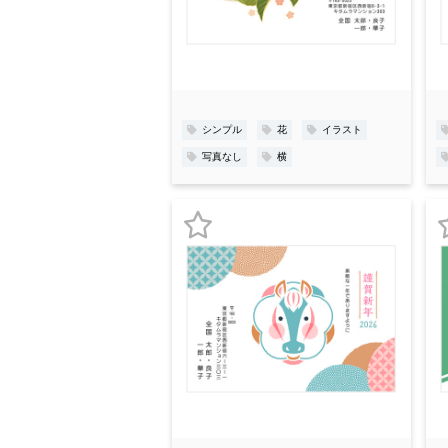
入
り
登
録
シンプル
花
イラスト
写真なし
横
お
気
に
入
り
登