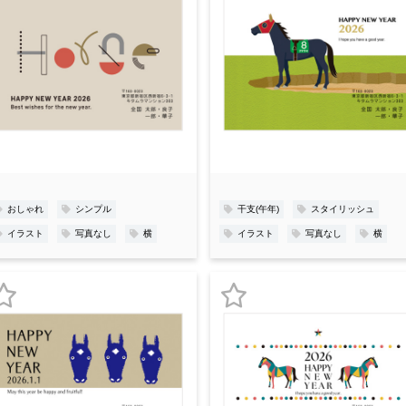
お
お
気
気
に
に
入
入
り
り
登
登
録
録
おしゃれ
シンプル
干支(午年)
スタイリッシュ
イラスト
写真なし
横
イラスト
写真なし
横
お
お
気
気
に
に