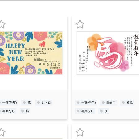
お
お
気
気
に
に
入
入
り
り
登
登
録
録
干支(午年)
花
レトロ
干支(午年)
筆文字
和風
写真なし
横
写真なし
横