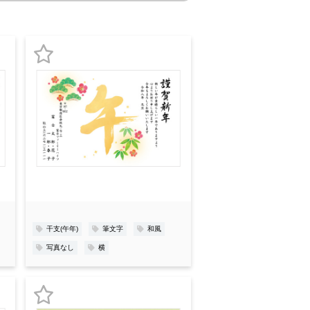
お
気
に
入
り
登
録
干支(午年)
筆文字
和風
写真なし
横