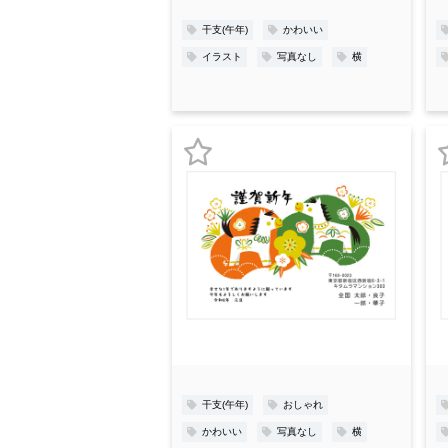
録
干支(午年)
かわいい
イラスト
写真なし
横
お
気
に
入
り
登
録
干支(午年)
おしゃれ
かわいい
写真なし
横