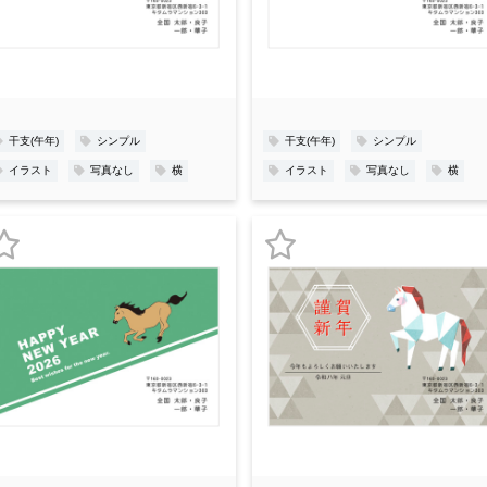
入
入
り
り
登
登
録
録
干支(午年)
シンプル
干支(午年)
シンプル
イラスト
写真なし
横
イラスト
写真なし
横
お
お
気
気
に
に
入
入
り
り
登
登