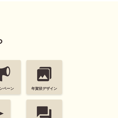
ポップ
ナチュラル
カジュアル
ら
y New Year
結婚
出産
引越
イマックス
トイ・ストーリー
いかわ
スヌーピー
ンペーン
年賀状デザイン