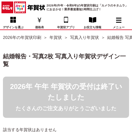
2026年(午年・令和8年)の年賀状印刷は「カメラのキタムラ」
におまかせ！業界最速最短1時間仕上げ！
デザインを選ぶ
価格表
年賀状アプリ
お役立ち情報
メニュー
2026年の年賀状印刷
年賀状
写真入り年賀状
結婚報告 写
お気に入り
年賀状デザイン
喪中はがき
マイページ
結婚報告・写真2枚 写真入り年賀状デザイン一
年
覧
賀
状
価格表
宛名印刷
配送・納期
FAQ
デ
ザ
2026年 午年 年賀状の受付は終了い
イ
年賀状トップページ
ン
たしました
一
写真入り年賀状
覧
たくさんのご注文ありがとうございました
年
賀
イラスト年賀状
状
デ
該当する年賀状はありません