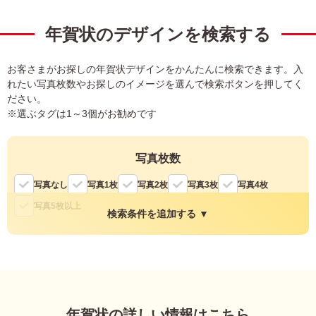
宛名サービス
ザ
イ
年賀状のデザインを検索する
ン
フジカラー年賀状
カ
テ
お客さまがお探しの年賀状デザインをかんたんに検索できます。入
ゴ
自分でデザインする年賀状
れたい写真枚数やお探しのイメージを選んで検索ボタンを押してく
リ
一
ださい。
覧
商品仕様
※選ぶタグは1～3個がお勧めです
写
真
カメラのキタムラ年賀状無料アプリ
写真枚数
入
り
キャンペーン情報
写真なし
写真1枚
写真2枚
写真3枚
写真4枚
年
賀
写真5枚以上
状
検索条件を追加する ▼
年賀状お役立ち情報（コラム）
イ
ラ
マイページ
ス
縦・横
ト
年
縦
横
店舗検索
賀
年賀状の詳しい情報はこちら
状