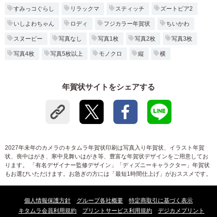
すみっコぐらし
リラックマ
スティッチ
ズートピア2
いしよわちゃん
ロディ
フジカラー年賀状
ちいかわ
スヌーピー
写真なし
写真1枚
写真2枚
写真3枚
写真4枚
写真5枚以上
モノクロ
縦
横
年賀状サイトをシェアする
2027年未年のカメラのキタムラ年賀状印刷は写真入り年賀状、イラスト年賀
状、喪中はがき、寒中見舞いはがき等、豊富な年賀状デザインをご用意してお
ります。 「有名デザイナー監修デザイン」「ディズニーキャラクター」年賀状
もお選びいただけます。お急ぎの方には「最短1時間仕上げ」がおススメです。
個人情報保護方針
グループ各社概要
特定商取引に基づく表示
キタムラ会員利用規約
プリントサービス利用規約
デジカメプリント