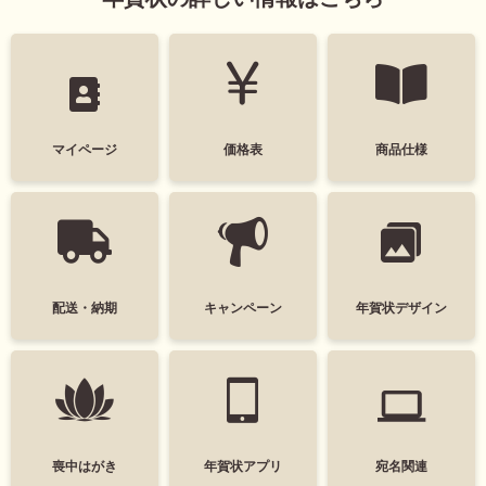
よくあるご質問
フ
色
ジ
カ
キタムラ会員
モノクロ
ラ
ー
年
個人情報保護方針
マイページ
価格表
商品仕様
賀
状
タグ
グループ各社概要
自
デザインテイスト
分
で
特定商取引に基づく表示
干支(午年)
おしゃれ
デ
ザ
キタムラ会員利用規約
配送・納期
キャンペーン
年賀状デザイン
イ
かわいい
面白い
ン
す
プリントサービス利用規約
シンプル
かっこいい
る
年
賀
スタイリッシュ
ポップ
状
ナチュラル
カジュアル
喪中はがき
年賀状アプリ
宛名関連
喪