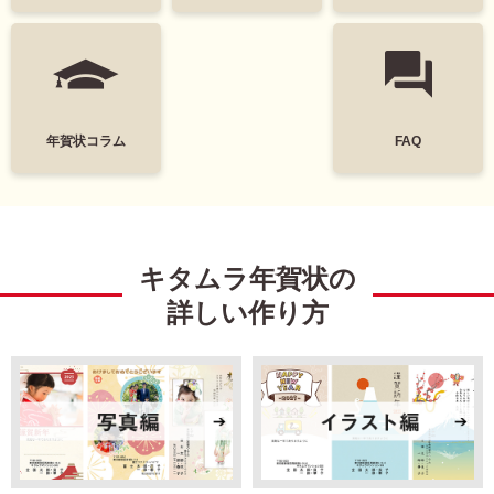
中
は
筆文字
和風
が
き
墨一色
日本画
寒
中
富士山
花
見
年賀状コラム
FAQ
舞
レトロ
定番
い
は
が
謹賀新年
Happy New Year
き
キタムラ年賀状の
結婚
出産
詳しい作り方
引越
ビジネス
イラスト
キャラクター
ディズニー
ミッキー＆フレンズ