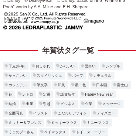
© Disney © Disney/Pixar © Disney. Based on the “Winnie the
Pooh” works by A.A. Milne and E.H. Shepard.
年賀状タグ一覧
干支(午年)
おしゃれ
かわいい
面白い
シンプル
かっこいい
スタイリッシュ
ポップ
ナチュラル
カジュアル
筆文字
和風
墨一色
日本画
富士山
花
レトロ
定番
謹賀新年
Happy New Year
結婚
出産
引越
ビジネス
企業
メッセージ
全面写真
イラスト
こだわりデザイン
ディズニー
ミッキー＆フレンズ
ミッキーマウス
ミニーマウス
くまのプーさん
ベイマックス
トイ・ストーリー