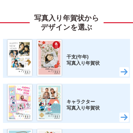
ミッキーマウス
ミニーマウス
写真入り年賀状から
くまのプーさん
ベイマックス
デザインを選ぶ
トイ・ストーリー
すみっコぐらし
リラックマ
スティッチ
干支(午年) 
写真入り年賀状
ズートピア2
いしよわちゃん
ロディ
ちいかわ
スヌーピー
キャラクター 
写真入り年賀状
検索