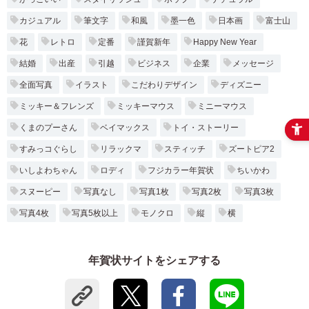
宛名サービス
ザ
イ
カジュアル
筆文字
和風
墨一色
日本画
富士山
ン
フジカラー年賀状
花
レトロ
定番
謹賀新年
Happy New Year
カ
テ
結婚
出産
引越
ビジネス
企業
メッセージ
ゴ
自分でデザインする年賀状
リ
全面写真
イラスト
こだわりデザイン
ディズニー
一
ミッキー＆フレンズ
ミッキーマウス
ミニーマウス
覧
商品仕様
くまのプーさん
ベイマックス
トイ・ストーリー
写
真
カメラのキタムラ年賀状無料アプリ
すみっコぐらし
リラックマ
スティッチ
ズートピア2
入
り
いしよわちゃん
ロディ
フジカラー年賀状
ちいかわ
キャンペーン情報
年
スヌーピー
写真なし
写真1枚
写真2枚
写真3枚
賀
状
写真4枚
写真5枚以上
モノクロ
縦
横
年賀状お役立ち情報（コラム）
イ
ラ
マイページ
ス
年賀状サイトをシェアする
ト
年
店舗検索
賀
状