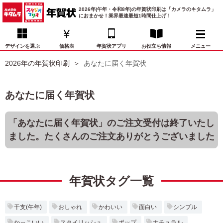
2026年(午年・令和8年)の年賀状印刷は「カメラのキタムラ」
におまかせ！業界最速最短1時間仕上げ！
デザインを選ぶ
価格表
年賀状アプリ
お役立ち情報
メニュー
2026年の年賀状印刷
あなたに届く年賀状
お気に入り
年賀状デザイン
喪中はがき
マイページ
あなたに届く年賀状
年
賀
状
価格表
宛名印刷
配送・納期
FAQ
「あなたに届く年賀状」のご注文受付は終了いたし
デ
ました。たくさんのご注文ありがとうございました
ザ
イ
年賀状トップページ
ン
一
写真入り年賀状
覧
年賀状タグ一覧
年
賀
イラスト年賀状
状
干支(午年)
おしゃれ
かわいい
面白い
シンプル
デ
かっこいい
スタイリッシュ
ポップ
ナチュラル