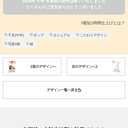
2026年 午年 年賀状の受付は終了いたしました
よくあるご質問
たくさんのご注文ありがとうございました
フ
ジ
カ
キタムラ会員
最短1時間仕上げとは？
ラ
ー
年
干支(午年)
ポップ
カジュアル
こだわりデザイン
個人情報保護方針
賀
写真4枚
縦
状
グループ各社概要
自
分
お気に入り登録
で
特定商取引に基づく表示
前のデザインへ
次のデザインへ
デ
ザ
キタムラ会員利用規約
イ
ン
デザイン一覧へ戻る
す
プリントサービス利用規約
る
年
賀
状
喪