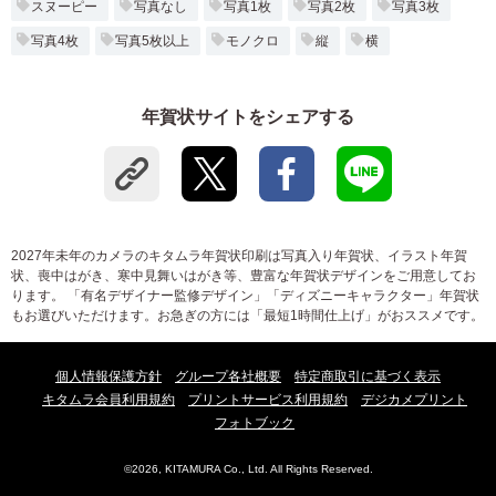
スヌーピー
写真なし
写真1枚
写真2枚
写真3枚
写真4枚
写真5枚以上
モノクロ
縦
横
年賀状サイトをシェアする
2027年未年のカメラのキタムラ年賀状印刷は写真入り年賀状、イラスト年賀
状、喪中はがき、寒中見舞いはがき等、豊富な年賀状デザインをご用意してお
ります。 「有名デザイナー監修デザイン」「ディズニーキャラクター」年賀状
もお選びいただけます。お急ぎの方には「最短1時間仕上げ」がおススメです。
個人情報保護方針
グループ各社概要
特定商取引に基づく表示
キタムラ会員利用規約
プリントサービス利用規約
デジカメプリント
フォトブック
©2026, KITAMURA Co., Ltd. All Rights Reserved.