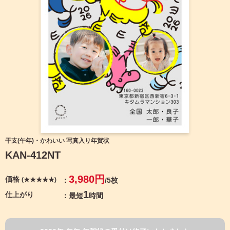
宛名サービス
ザ
イ
ン
フジカラー年賀状
カ
テ
ゴ
自分でデザインする年賀状
リ
一
覧
商品仕様
写
真
カメラのキタムラ年賀状無料アプリ
入
り
キャンペーン情報
年
干支(午年)・かわいい 写真入り年賀状
賀
KAN-412NT
状
年賀状お役立ち情報（コラム）
イ
3,980円
価格
(★★★★★)
/5枚
ラ
マイページ
ス
1
仕上がり
最短
時間
ト
年
店舗検索
賀
状