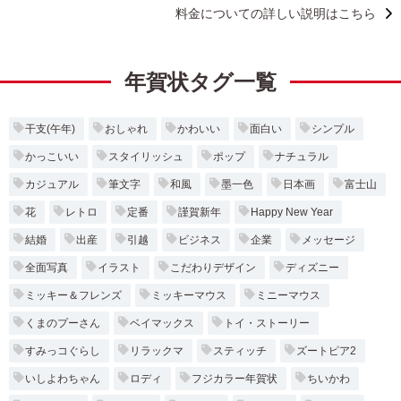
料金についての詳しい説明はこちら
年賀状タグ一覧
干支(午年)
おしゃれ
かわいい
面白い
シンプル
かっこいい
スタイリッシュ
ポップ
ナチュラル
カジュアル
筆文字
和風
墨一色
日本画
富士山
花
レトロ
定番
謹賀新年
Happy New Year
結婚
出産
引越
ビジネス
企業
メッセージ
全面写真
イラスト
こだわりデザイン
ディズニー
ミッキー＆フレンズ
ミッキーマウス
ミニーマウス
くまのプーさん
ベイマックス
トイ・ストーリー
すみっコぐらし
リラックマ
スティッチ
ズートピア2
いしよわちゃん
ロディ
フジカラー年賀状
ちいかわ