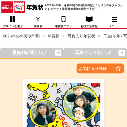
2026年(午年・令和8年)の年賀状印刷は「カメラのキタムラ」
におまかせ！業界最速最短1時間仕上げ！
デザインを選ぶ
価格表
年賀状アプリ
お役立ち情報
メニュー
2026年の年賀状印刷
年賀状
写真入り年賀状
干支(午年) 
お気に入り
年賀状デザイン
喪中はがき
マイページ
最短1時間仕上げ
写真キレイ仕上げ
年
賀
状
価格表
宛名印刷
配送・納期
FAQ
お気に入り登録
デ
ザ
イ
年賀状トップページ
ン
一
写真入り年賀状
覧
年
賀
イラスト年賀状
状
デ