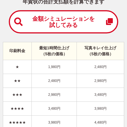
中
年賀状の合計支払額を計算できます
は
が
き
金額シミュレーションを
試してみる
寒
中
見
舞
い
最短1時間仕上げ
写真キレイ仕上げ
印刷料金
は
（5枚の価格）
（5枚の価格）
が
き
★
1,980円
2,480円
干支(午年)・かわいい 写真入り年賀状
★★
2,480円
2,980円
KAN-412NT
4,480円
★★★
2,980円
3,480円
価格
(★★★★★)
/5枚
10
仕上がり
約
日
★★★★
3,480円
3,980円
写真キレイ仕上げとは？
★★★★★
3,980円
4,480円