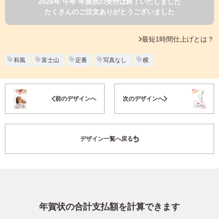
2026年 午年 年賀状の受付は終了いたしました
よくあるご質問
たくさんのご注文ありがとうございました
フ
ジ
カ
キタムラ会員
最短1時間仕上げとは？
ラ
ー
年
和風
富士山
定番
写真なし
横
個人情報保護方針
賀
状
グループ各社概要
自
お気に入り登録
前のデザインへ
次のデザインへ
分
で
特定商取引に基づく表示
デ
ザ
キタムラ会員利用規約
デザイン一覧へ戻る
イ
ン
す
プリントサービス利用規約
る
年
賀
状
年賀状の合計支払額を計算できます
喪