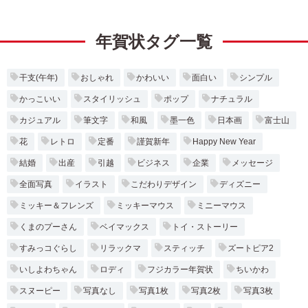
年賀状タグ一覧
干支(午年)
おしゃれ
かわいい
面白い
シンプル
かっこいい
スタイリッシュ
ポップ
ナチュラル
カジュアル
筆文字
和風
墨一色
日本画
富士山
花
レトロ
定番
謹賀新年
Happy New Year
結婚
出産
引越
ビジネス
企業
メッセージ
全面写真
イラスト
こだわりデザイン
ディズニー
ミッキー＆フレンズ
ミッキーマウス
ミニーマウス
くまのプーさん
ベイマックス
トイ・ストーリー
すみっコぐらし
リラックマ
スティッチ
ズートピア2
いしよわちゃん
ロディ
フジカラー年賀状
ちいかわ
スヌーピー
写真なし
写真1枚
写真2枚
写真3枚