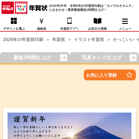
2026年(午年・令和8年)の年賀状印刷は「カメラのキタムラ」
におまかせ！業界最速最短1時間仕上げ！
デザインを選ぶ
価格表
年賀状アプリ
お役立ち情報
メニュー
2026年の年賀状印刷
年賀状
イラスト年賀状
かっこいい 
お気に入り
年賀状デザイン
喪中はがき
マイページ
最短1時間仕上げ
写真キレイ仕上げ
年
賀
状
価格表
宛名印刷
配送・納期
FAQ
お気に入り登録
デ
ザ
イ
年賀状トップページ
ン
一
写真入り年賀状
覧
年
賀
イラスト年賀状
状
デ