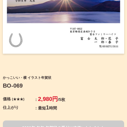
宛名サービス
ザ
イ
ン
フジカラー年賀状
カ
テ
ゴ
自分でデザインする年賀状
リ
一
覧
商品仕様
写
真
カメラのキタムラ年賀状無料アプリ
入
り
キャンペーン情報
年
かっこいい・横 イラスト年賀状
賀
BO-069
状
年賀状お役立ち情報（コラム）
イ
2,980円
価格
(★★★)
/5枚
ラ
マイページ
ス
1
仕上がり
最短
時間
ト
年
店舗検索
賀
状