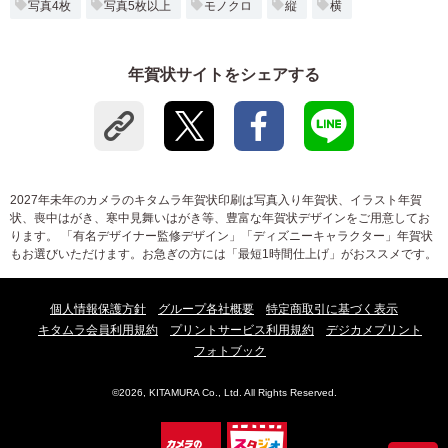
写真4枚
写真5枚以上
モノクロ
縦
横
年賀状サイトをシェアする
2027年未年のカメラのキタムラ年賀状印刷は写真入り年賀状、イラスト年賀
状、喪中はがき、寒中見舞いはがき等、豊富な年賀状デザインをご用意してお
ります。 「有名デザイナー監修デザイン」「ディズニーキャラクター」年賀状
もお選びいただけます。お急ぎの方には「最短1時間仕上げ」がおススメです。
個人情報保護方針
グループ各社概要
特定商取引に基づく表示
キタムラ会員利用規約
プリントサービス利用規約
デジカメプリント
フォトブック
©2026, KITAMURA Co., Ltd. All Rights Reserved.