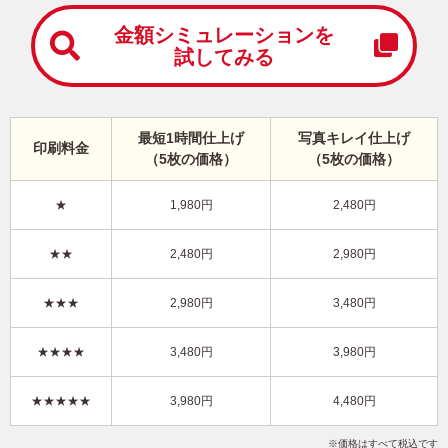
中
は
金額シミュレーションを
が
試してみる
き
寒
中
見
最短1時間仕上げ
写真キレイ仕上げ
舞
印刷料金
（5枚の価格）
（5枚の価格）
い
は
が
★
1,980円
2,480円
き
かっこいい・横 イラスト年賀状
★★
2,480円
2,980円
BO-069
3,480円
★★★
2,980円
3,480円
価格
(★★★)
/5枚
10
仕上がり
約
日
★★★★
3,480円
3,980円
写真キレイ仕上げとは？
★★★★★
3,980円
4,480円
和風
富士山
定番
写真なし
横
価格はすべて税込です