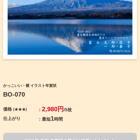
宛名サービス
ザ
イ
ン
フジカラー年賀状
カ
テ
ゴ
自分でデザインする年賀状
リ
一
覧
商品仕様
写
真
カメラのキタムラ年賀状無料アプリ
入
り
キャンペーン情報
年
かっこいい・横 イラスト年賀状
賀
BO-070
状
年賀状お役立ち情報（コラム）
イ
2,980円
価格
(★★★)
/5枚
ラ
マイページ
ス
1
仕上がり
最短
時間
ト
年
店舗検索
賀
状