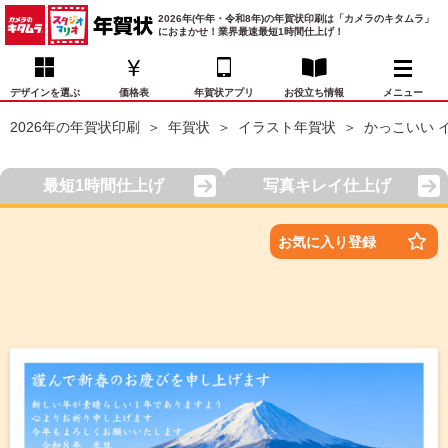
2026年(午年・令和8年)の年賀状印刷は「カメラのキタムラ」
におまかせ！業界最速最短1時間仕上げ！
デザインを選ぶ
価格表
年賀状アプリ
お役立ち情報
メニュー
2026年の年賀状印刷
年賀状
イラスト年賀状
かっこいい 
お気に入り
年賀状デザイン
喪中はがき
マイページ
最短1時間仕上げ
写真キレイ仕上げ
年
賀
状
価格表
宛名印刷
配送・納期
FAQ
お気に入り登録
デ
ザ
イ
年賀状トップページ
ン
一
写真入り年賀状
覧
年
賀
イラスト年賀状
状
デ