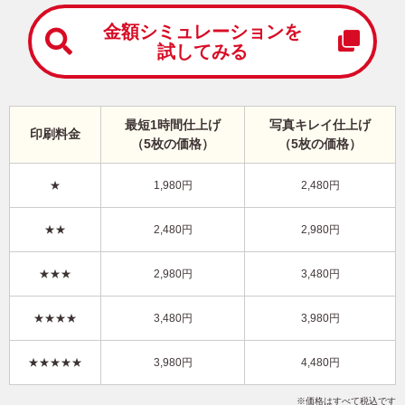
中
は
金額シミュレーションを
が
試してみる
き
寒
中
見
最短1時間仕上げ
写真キレイ仕上げ
舞
印刷料金
（5枚の価格）
（5枚の価格）
い
は
が
★
1,980円
2,480円
き
かっこいい・横 イラスト年賀状
★★
2,480円
2,980円
BO-070
3,480円
★★★
2,980円
3,480円
価格
(★★★)
/5枚
10
仕上がり
約
日
★★★★
3,480円
3,980円
写真キレイ仕上げとは？
★★★★★
3,980円
4,480円
和風
富士山
定番
写真なし
横
価格はすべて税込です