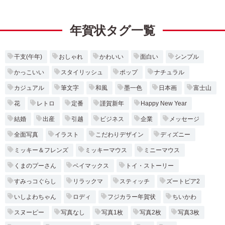
年賀状タグ一覧
干支(午年)
おしゃれ
かわいい
面白い
シンプル
かっこいい
スタイリッシュ
ポップ
ナチュラル
カジュアル
筆文字
和風
墨一色
日本画
富士山
花
レトロ
定番
謹賀新年
Happy New Year
結婚
出産
引越
ビジネス
企業
メッセージ
全面写真
イラスト
こだわりデザイン
ディズニー
ミッキー＆フレンズ
ミッキーマウス
ミニーマウス
くまのプーさん
ベイマックス
トイ・ストーリー
すみっコぐらし
リラックマ
スティッチ
ズートピア2
いしよわちゃん
ロディ
フジカラー年賀状
ちいかわ
スヌーピー
写真なし
写真1枚
写真2枚
写真3枚