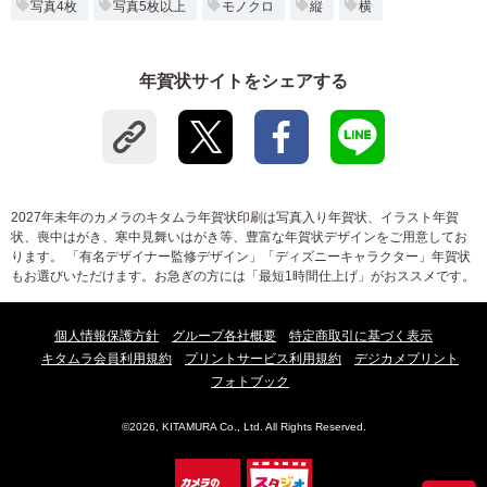
写真4枚
写真5枚以上
モノクロ
縦
横
年賀状サイトをシェアする
2027年未年のカメラのキタムラ年賀状印刷は写真入り年賀状、イラスト年賀
状、喪中はがき、寒中見舞いはがき等、豊富な年賀状デザインをご用意してお
ります。 「有名デザイナー監修デザイン」「ディズニーキャラクター」年賀状
もお選びいただけます。お急ぎの方には「最短1時間仕上げ」がおススメです。
個人情報保護方針
グループ各社概要
特定商取引に基づく表示
キタムラ会員利用規約
プリントサービス利用規約
デジカメプリント
フォトブック
©2026, KITAMURA Co., Ltd. All Rights Reserved.