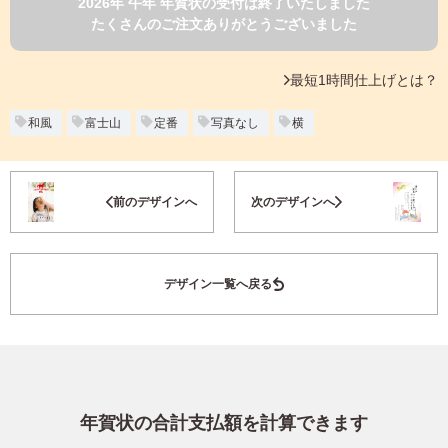
2026年 午年 年賀状の受付は終了いたしました
よくあるご質問
たくさんのご注文ありがとうございました
フ
ジ
カ
キタムラ会員
最短1時間仕上げとは？
ラ
ー
年
和風
富士山
定番
写真なし
横
個人情報保護方針
賀
状
グループ各社概要
自
お気に入り登録
前のデザインへ
次のデザインへ
分
で
特定商取引に基づく表示
デ
ザ
キタムラ会員利用規約
デザイン一覧へ戻る
イ
ン
す
プリントサービス利用規約
る
年
賀
状
年賀状の合計支払額を計算できます
喪