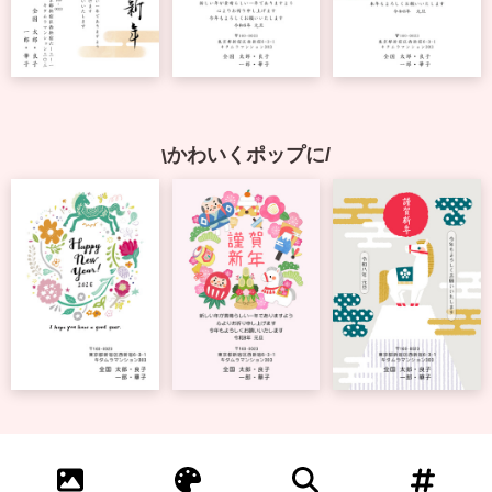
中
は
が
き
寒
中
見
かわいくポップに
舞
い
は
が
き