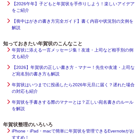
【2026午年】子どもと年賀状を手作りしよう！楽しいアイデア
をご紹介
【喪中はがきの書き方完全ガイド】書く内容や状況別の文例を
解説
知っておきたい年賀状のこんなこと
年賀状に添える一言メッセージ集！友達・上司など相手別の例
文も紹介
【2026】年賀状の正しい書き方・マナー！先生や友達・上司な
ど宛名別の書き方も解説
年賀状はいつまでに投函したら2026年元旦に届く？遅れた場合
の対応も紹介
年賀状を手書きする際のマナーとは？正しい宛名書きのルール
を解説
年賀状整理のいろいろ
iPhone・iPad・macで簡単に年賀状を管理できるEvernoteがお
すすめ！