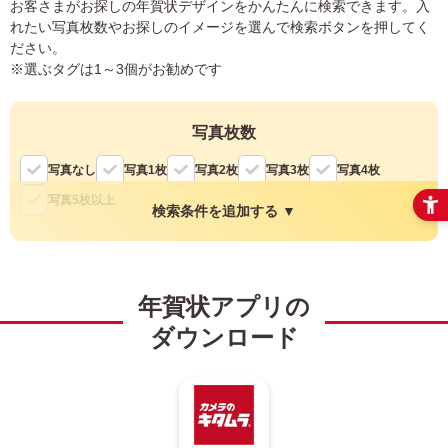
お客さまがお探しの年賀状デザインをかんたんに検索できます。入
れたい写真枚数やお探しのイメージを選んで検索ボタンを押してく
ださい。
※選ぶタグは1～3個がお勧めです
写真枚数
写真なし
写真1枚
写真2枚
写真3枚
写真4枚
写真5枚以上
検索条件を追加する ▼
縦・横
年賀状アプリの
縦
横
ダウンロード
色
モノクロ