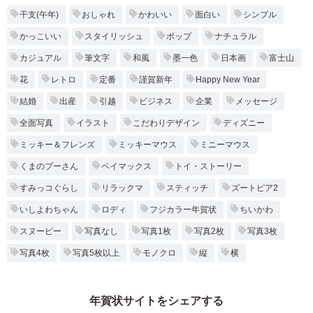
干支(午年)
おしゃれ
かわいい
面白い
シンプル
かっこいい
スタイリッシュ
ポップ
ナチュラル
カジュアル
筆文字
和風
墨一色
日本画
富士山
花
レトロ
定番
謹賀新年
Happy New Year
結婚
出産
引越
ビジネス
企業
メッセージ
全面写真
イラスト
こだわりデザイン
ディズニー
ミッキー＆フレンズ
ミッキーマウス
ミニーマウス
くまのプーさん
ベイマックス
トイ・ストーリー
すみっコぐらし
リラックマ
スティッチ
ズートピア2
いしよわちゃん
ロディ
フジカラー年賀状
ちいかわ
スヌーピー
写真なし
写真1枚
写真2枚
写真3枚
写真4枚
写真5枚以上
モノクロ
縦
横
年賀状サイトをシェアする