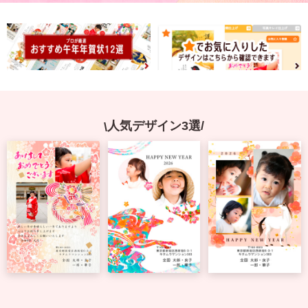
宛名サービス
ザ
イ
ン
フジカラー年賀状
カ
テ
ゴ
自分でデザインする年賀状
リ
一
覧
商品仕様
人気デザイン3選
写
真
カメラのキタムラ年賀状無料アプリ
入
り
キャンペーン情報
年
賀
状
年賀状お役立ち情報（コラム）
イ
ラ
マイページ
ス
ト
年
店舗検索
賀
状