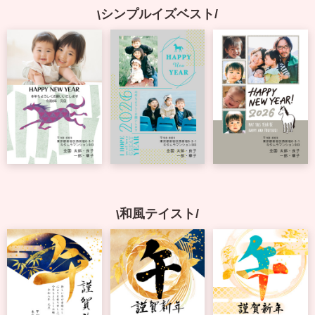
シンプルイズベスト
よくあるご質問
フ
ジ
カ
キタムラ会員
ラ
ー
年
個人情報保護方針
賀
状
グループ各社概要
自
分
で
特定商取引に基づく表示
デ
ザ
キタムラ会員利用規約
イ
和風テイスト
ン
す
プリントサービス利用規約
る
年
賀
状
喪