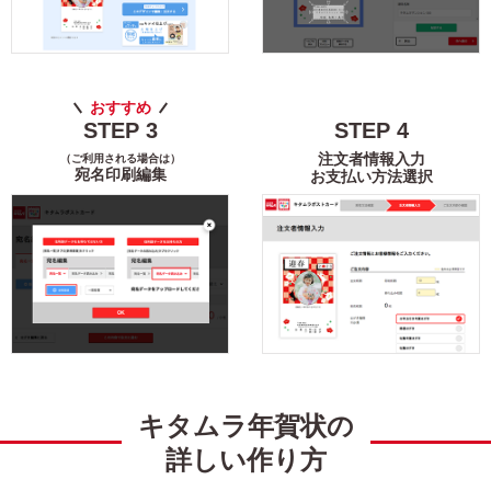
トイ・ストーリー
すみっコぐらし
リラックマ
スティッチ
おすすめ
STEP
3
STEP
4
ズートピア2
いしよわちゃん
注文者情報入力
（ご利用される場合は）
宛名印刷編集
お支払い方法選択
ロディ
ちいかわ
スヌーピー
検索
キタムラ年賀状の
詳しい作り方