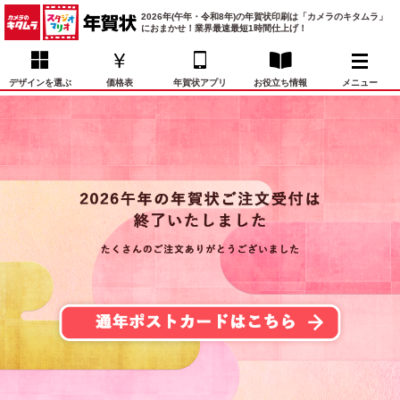
2026年(午年・令和8年)の年賀状印刷は「カメラのキタムラ」
におまかせ！業界最速最短1時間仕上げ！
デザインを選ぶ
価格表
年賀状アプリ
お役立ち情報
メニュー
お気に入り
年賀状デザイン
喪中はがき
マイページ
年
賀
状
価格表
宛名印刷
配送・納期
FAQ
デ
ザ
イ
年賀状トップページ
ン
一
写真入り年賀状
覧
年
賀
イラスト年賀状
状
デ