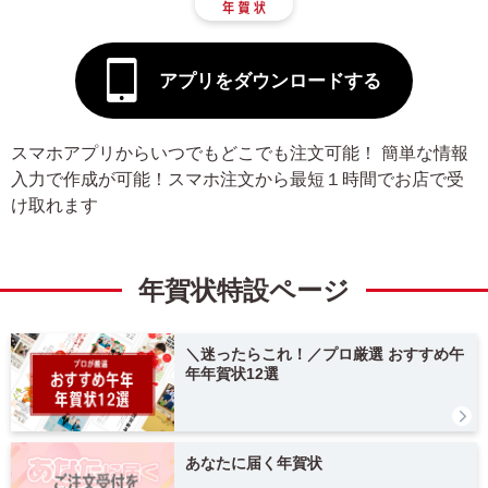
タグ
アプリをダウンロードする
デザインテイスト
スマホアプリからいつでもどこでも注文可能！ 簡単な情報
干支(午年)
おしゃれ
入力で作成が可能！スマホ注文から最短１時間でお店で受
け取れます
かわいい
面白い
シンプル
かっこいい
年賀状特設ページ
スタイリッシュ
ポップ
＼迷ったらこれ！／プロ厳選 おすすめ午
ナチュラル
カジュアル
年年賀状12選
筆文字
和風
あなたに届く年賀状
墨一色
日本画