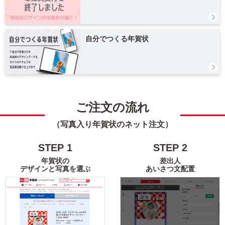
富士山
花
レトロ
定番
自分でつくる年賀状
謹賀新年
Happy New Year
結婚
出産
引越
ビジネス
ご注文の流れ
（写真入り年賀状のネット注文）
イラスト
STEP
1
STEP
2
キャラクター
年賀状の
差出人
デザインと写真を選ぶ
あいさつ文配置
ディズニー
ミッキー＆フレンズ
ミッキーマウス
ミニーマウス
くまのプーさん
ベイマックス