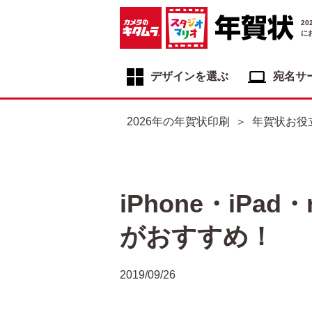
2
に
デザインを選ぶ
宛名サ
年賀状デザイン一覧
2026年の年賀状印刷
年賀状お役
年賀状デザインカテゴリ一覧
写真入り年賀状
イラスト年賀状
iPhone・iPa
フジカラー年賀状
がおすすめ！
自分でデザインする年賀状
喪中はがき
2019/09/26
寒中見舞いはがき