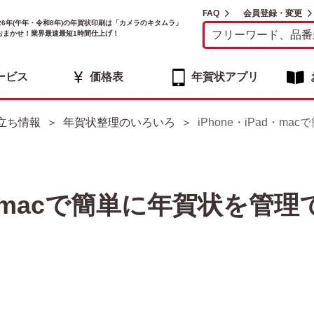
FAQ
会員登録・変更
026年(午年・令和8年)の年賀状印刷は「カメラのキタムラ」
おまかせ！業界最速最短1時間仕上げ！
ービス
価格表
年賀状アプリ
立ち情報
年賀状整理のいろいろ
iPhone・iPad・m
d・macで簡単に年賀状を管理で