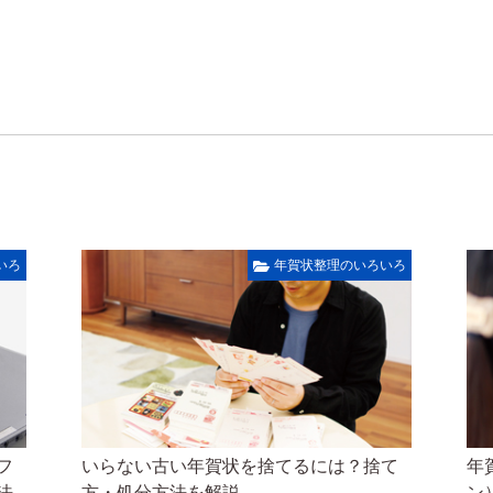
いろ
年賀状整理のいろいろ
フ
いらない古い年賀状を捨てるには？捨て
年
法
方・処分方法を解説
ン