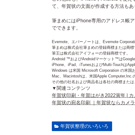
て、年賀状の文面が作成する方法もあ
筆まめにはiPhone専用のアドレス帳
でできます。
Evernote、エバーノートは、Evernote Corpo
筆まめは株式会社筆まめの登録商標または商標
筆王は株式会社アイフォーの登録商標です。
Android ™およびAndroidマーケット™はGoo
iPhone、iPad、iTunesおよびMulti-TouchはA
Windows は米国 Microsoft Corporat
Mac、Macintoshは、米国Apple Compu
その他の社名および商品名は各社の商標または
▼関連コンテンツ
年賀状印刷・年賀はがき2022寅年 | 
年賀状の宛名印刷 ｜年賀状ならカメ
年賀状整理のいろいろ