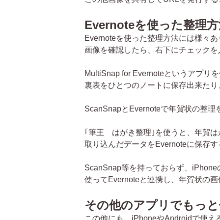
Evernoteを使った整理
Evernoteを使った整理方法には様々
画像を確認したら、右下にチェックを入れ
MultiSnap for Evernoteと
裏表をひとつのノートに保存出来たり
ScanSnapとEvernoteで年
｢筆王 はがき整理｣を使うと、年賀
取り込んだデータをEvernoteに保
ScanSnap等を持っておらず、iPh
使ってEvernoteと連携し、年賀状
その他のアプリでもっと
この他にも、iPhoneやAndroid