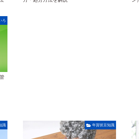
いろ
を管
知識
年賀状豆知識