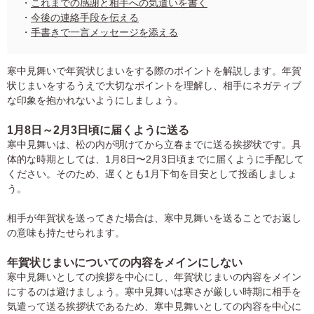
・
これまでの感謝と相手への気遣いを書く
・
今後の連絡手段を伝える
・
手書きで一言メッセージを添える
寒中見舞いで年賀状じまいをする際のポイントを解説します。年賀
状じまいをするうえで大切なポイントを理解し、相手にネガティブ
な印象を抱かれないようにしましょう。
1月8日～2月3日頃に届くように送る
寒中見舞いは、松の内が明けてから立春までに送る挨拶状です。具
体的な時期としては、1月8日〜2月3日頃までに届くように手配して
ください。そのため、遅くとも1月下旬を目安として投函しましょ
う。
相手が年賀状を送ってきた場合は、寒中見舞いを送ることでお返し
の意味も持たせられます。
年賀状じまいについての内容をメインにしない
寒中見舞いとしての挨拶を中心にし、年賀状じまいの内容をメイン
にするのは避けましょう。寒中見舞いは寒さが厳しい時期に相手を
気遣って送る挨拶状であるため、寒中見舞いとしての内容を中心に