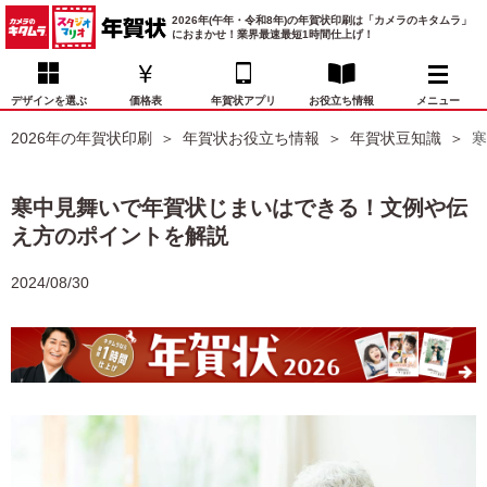
2026年(午年・令和8年)の年賀状印刷は「カメラのキタムラ」
におまかせ！業界最速最短1時間仕上げ！
デザインを選ぶ
価格表
年賀状アプリ
お役立ち情報
メニュー
2026年の年賀状印刷
年賀状お役立ち情報
年賀状豆知識
寒
お気に入り
年賀状デザイン
喪中はがき
マイページ
寒中見舞いで年賀状じまいはできる！文例や伝
年
え方のポイントを解説
賀
状
価格表
宛名印刷
配送・納期
FAQ
デ
2024/08/30
ザ
イ
年賀状トップページ
ン
一
写真入り年賀状
覧
年
賀
イラスト年賀状
状
デ