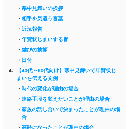
中
は
寒中見舞いの挨拶
が
き
相手を気遣う言葉
寒
近況報告
中
見
年賀状じまいする旨
舞
い
結びの挨拶
は
が
日付
き
【40代～60代向け】寒中見舞いで年賀状じ
まいを伝える文例
時代の変化が理由の場合
連絡手段を変えたいことが理由の場合
家族の話し合いで決まったことが理由の場
合
高齢になったことが理由の場合