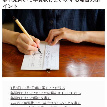
イント
・
1月8日～2月3日頃に届くように送る
・
年賀状じまいについての内容をメインにしない
・
年賀状じまいの理由を書く
・
みんなに年賀状じまいを伝えていることを書く