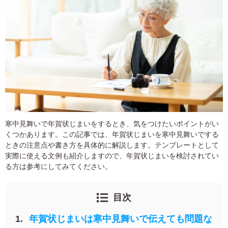
宛名サービス
ザ
イ
ン
フジカラー年賀状
カ
テ
ゴ
自分でデザインする年賀状
リ
一
覧
商品仕様
写
真
カメラのキタムラ年賀状無料アプリ
入
寒中見舞いで年賀状じまいをするとき、気をつけたいポイントがい
り
キャンペーン情報
くつかあります。この記事では、年賀状じまいを寒中見舞いでする
年
賀
ときの注意点や書き方を具体的に解説します。テンプレートとして
状
実際に使える文例も紹介しますので、年賀状じまいを検討されてい
年賀状お役立ち情報（コラム）
る方は参考にしてみてください。
イ
ラ
マイページ
ス
目次
ト
年
店舗検索
賀
年賀状じまいは寒中見舞いで伝えても問題な
状