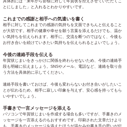
具体的には「来年から皆様に対して年賀状を控えさせていただくこ
とにしました」と入れるとわかりやすいです。
これまでの感謝と相手への気遣いを書く
相手に対してこれまでの感謝の気持ちを文面できちんと伝えること
が大切です。相手の健康や幸せを願う言葉を添えるだけでも、温か
い気持ちを伝えられます。相手に、交流を断つのではなく、今後も
お付き合いを続けていきたい気持ちを伝えられるとよいでしょう。
今後の連絡手段を伝える
年賀状じまいをきっかけに関係を終わらせないため、今後の連絡手
段も明確に伝えましょう。SNSやメール、電話など、連絡を取り合
う方法を具体的に示してください。
連絡手段を書いておけば、今後も変わらないお付き合いがしたいこ
とが伝わるため、相手に寂しい印象を与えず、安心感を持ってもら
いやすいでしょう。
手書きで一言メッセージを添える
パソコンで年賀状じまいを作成する場合も多いですが、手書きのメ
ッセージを一言添えるのもおすすめです。印刷された文章だけより
も、手書きのメッセージを添えたほうが温かみや書き手の思いが伝