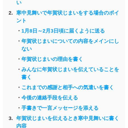
い
よくあるご質問
フ
寒中見舞いで年賀状じまいをする場合のポイ
ジ
カ
ント
キタムラ会員
ラ
ー
1月8日～2月3日頃に届くように送る
年
個人情報保護方針
年賀状じまいについての内容をメインにし
賀
状
ない
グループ各社概要
自
年賀状じまいの理由を書く
分
で
特定商取引に基づく表示
みんなに年賀状じまいを伝えていることを
デ
ザ
書く
キタムラ会員利用規約
イ
これまでの感謝と相手への気遣いを書く
ン
す
プリントサービス利用規約
今後の連絡手段を伝える
る
年
手書きで一言メッセージを添える
賀
状
年賀状じまいを伝えるとき寒中見舞いに書く
喪
内容