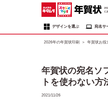
2
に
デザインを選ぶ
宛名サ
年賀状デザイン一覧
2026年の年賀状印刷
年賀状お役
年賀状デザインカテゴリ一覧
写真入り年賀状
イラスト年賀状
年賀状の宛名ソ
フジカラー年賀状
トを使わない方
自分でデザインする年賀状
喪中はがき
2021/11/26
寒中見舞いはがき