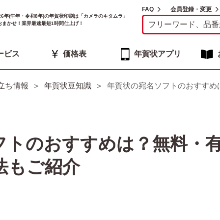
FAQ
会員登録・変更
026年(午年・令和8年)の年賀状印刷は「カメラのキタムラ」
おまかせ！業界最速最短1時間仕上げ！
ービス
価格表
年賀状アプリ
立ち情報
年賀状豆知識
年賀状の宛名ソフトのおすすめ
フトのおすすめは？無料・
法もご紹介