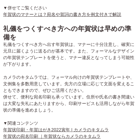
▼併せてご覧ください
年賀状のマナーとは？宛名や賀詞の書き方を例文付きで解説
礼儀をつくすべき方への年賀状は早めの準
備を
礼儀をつくすべき方へ出す年賀状は、マナーに十分注意し、確実に
元旦に届くように送るのが基本です。また、フォーマルなデザイン
の年賀状テンプレートを使うと、マナー違反となってしまう可能性
が下がります。
カメラのキタムラでは、フォーマル向けの年賀状テンプレートや、
文例集を多数用意しています。先方の立場に応じて文面を変えるこ
ともできますので、ぜひご活用ください。
併せて、便利な宛名印刷も承っています。住所や氏名の書き間違い
は大変な失礼にあたりますから、印刷サービスも活用しながら年賀
状の準備を進めましょう。
▼関連コンテンツ
年賀状印刷・年賀はがき2022寅年 | カメラのキタムラ
年賀状の宛名印刷 ｜年賀状ならカメラのキタムラ