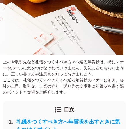
宛名サービス
ザ
イ
ン
フジカラー年賀状
カ
テ
ゴ
自分でデザインする年賀状
リ
一
覧
商品仕様
写
真
カメラのキタムラ年賀状無料アプリ
上司や取引先など礼儀をつくすべき方々へ送る年賀状は、特にマナ
入
ーやルールに気をつけなければいけません。失礼にあたらないよう
り
に、正しい書き方や注意点を知っておきましょう。
キャンペーン情報
年
ここでは、礼儀をつくすべき方々へ送る年賀状のマナーに加え、会
賀
社の上司、取引先、士業の方と、送り先の立場別に年賀状を書く際
状
年賀状お役立ち情報（コラム）
のポイントと文例をご紹介します。
イ
ラ
マイページ
ス
目次
ト
年
店舗検索
礼儀をつくすべき方へ年賀状を出すときに気
賀
状