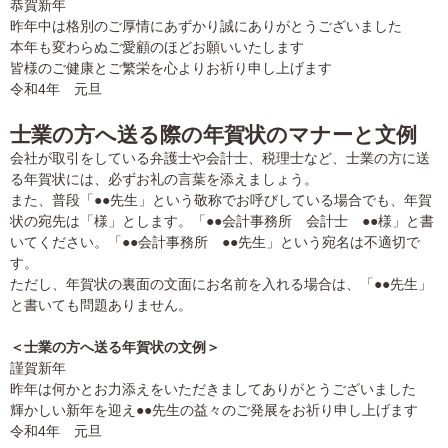
恭賀新年
昨年中は格別のご厚情にあずかり誠にありがとうございました
本年も変わらぬご愛顧のほどお願いいたします
皆様のご健康とご繁栄を心よりお祈り申し上げます
令和4年 元旦
士業の方へ送る際の年賀状のマナーと文例
会社が取引をしている弁護士や会計士、税理士など、士業の方に送
る年賀状には、必ずお礼の言葉を添えましょう。
また、普段「●●先生」という敬称でお呼びしている場合でも、年賀
状の宛先は「様」とします。「●●会計事務所 会計士 ●●様」と書
いてください。「●●会計事務所 ●●先生」という宛名は不適切で
す。
ただし、年賀状の裏面の文面にお名前を入れる場合は、「●●先生」
と書いても問題ありません。
＜士業の方へ送る年賀状の文例＞
謹賀新年
昨年は何かとお力添えをいただきましてありがとうございました
輝かしい新年を迎え●●先生の益々のご発展をお祈り申し上げます
令和4年 元旦