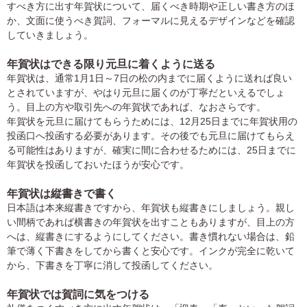
中
すべき方に出す年賀状について、届くべき時期や正しい書き方のほ
は
か、文面に使うべき賀詞、フォーマルに見えるデザインなどを確認
が
していきましょう。
き
寒
年賀状はできる限り元旦に着くように送る
中
年賀状は、通常1月1日～7日の松の内までに届くように送れば良い
見
とされていますが、やはり元旦に届くのが丁寧だといえるでしょ
舞
う。目上の方や取引先への年賀状であれば、なおさらです。
い
年賀状を元旦に届けてもらうためには、12月25日までに年賀状用の
は
投函口へ投函する必要があります。その後でも元旦に届けてもらえ
が
る可能性はありますが、確実に間に合わせるためには、25日までに
き
年賀状を投函しておいたほうが安心です。
年賀状は縦書きで書く
日本語は本来縦書きですから、年賀状も縦書きにしましょう。親し
い間柄であれば横書きの年賀状を出すこともありますが、目上の方
へは、縦書きにするようにしてください。書き慣れない場合は、鉛
筆で薄く下書きをしてから書くと安心です。インクが完全に乾いて
から、下書きを丁寧に消して投函してください。
年賀状では賀詞に気をつける