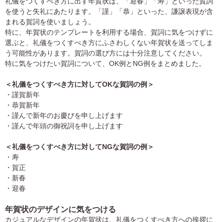
礼儀をつくすべき方に出す年賀状は、「迎春」「寿」といった賀詞
を使うと失礼にあたります。「謹」「恭」といった、謙譲表現が含
まれる賀詞を使いましょう。
特に、年賀状のテンプレートを利用する場合、賀詞に気をつけずに
選ぶと、礼儀をつくすべき方にふさわしくない年賀状を送ってしま
う可能性があります。賀詞の選び方には十分注意してください。
特に気をつけたい賀詞について、OK例とNG例をまとめました。
＜礼儀をつくすべき方に対してOKな賀詞の例＞
・謹賀新年
・恭賀新年
・謹んで新年のお慶びを申し上げます
・謹んで年頭の御祝詞を申し上げます
＜礼儀をつくすべき方に対してNGな賀詞の例＞
・寿
・賀正
・新春
・迎春
年賀状のデザインに気をつける
カジュアルなデザインの年賀状は、礼儀をつくすべき方への挨拶に