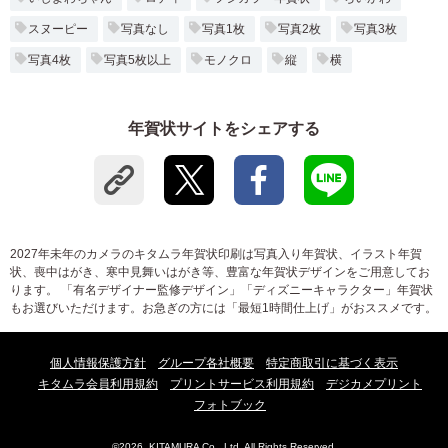
スヌーピー
写真なし
写真1枚
写真2枚
写真3枚
写真4枚
写真5枚以上
モノクロ
縦
横
年賀状サイトをシェアする
2027年未年のカメラのキタムラ年賀状印刷は写真入り年賀状、イラスト年賀
状、喪中はがき、寒中見舞いはがき等、豊富な年賀状デザインをご用意してお
ります。 「有名デザイナー監修デザイン」「ディズニーキャラクター」年賀状
もお選びいただけます。お急ぎの方には「最短1時間仕上げ」がおススメです。
個人情報保護方針
グループ各社概要
特定商取引に基づく表示
キタムラ会員利用規約
プリントサービス利用規約
デジカメプリント
フォトブック
©2026, KITAMURA Co., Ltd. All Rights Reserved.