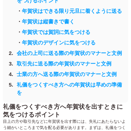
をつけるポイント
よくあるご質問
フ
年賀状はできる限り元旦に着くように送る
ジ
カ
年賀状は縦書きで書く
キタムラ会員
ラ
ー
年賀状では賀詞に気をつける
年
個人情報保護方針
賀
年賀状のデザインに気をつける
状
グループ各社概要
会社の上司に送る際の年賀状のマナーと文例
自
分
取引先に送る際の年賀状のマナーと文例
で
特定商取引に基づく表示
デ
士業の方へ送る際の年賀状のマナーと文例
ザ
キタムラ会員利用規約
イ
礼儀をつくすべき方への年賀状は早めの準備
ン
を
す
プリントサービス利用規約
る
礼儀をつくすべき方へ年賀状を出すときに
年
賀
気をつけるポイント
状
目上の方や取引先などに年賀状を出す際には、失礼にあたらないよ
喪
う細かいところまで気を配る必要があります。まずは、礼儀をつく