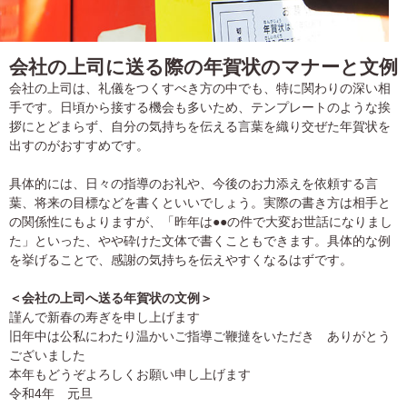
会社の上司に送る際の年賀状のマナーと文例
会社の上司は、礼儀をつくすべき方の中でも、特に関わりの深い相
手です。日頃から接する機会も多いため、テンプレートのような挨
拶にとどまらず、自分の気持ちを伝える言葉を織り交ぜた年賀状を
出すのがおすすめです。
具体的には、日々の指導のお礼や、今後のお力添えを依頼する言
葉、将来の目標などを書くといいでしょう。実際の書き方は相手と
の関係性にもよりますが、「昨年は●●の件で大変お世話になりまし
た」といった、やや砕けた文体で書くこともできます。具体的な例
を挙げることで、感謝の気持ちを伝えやすくなるはずです。
＜会社の上司へ送る年賀状の文例＞
謹んで新春の寿ぎを申し上げます
旧年中は公私にわたり温かいご指導ご鞭撻をいただき ありがとう
ございました
本年もどうぞよろしくお願い申し上げます
令和4年 元旦