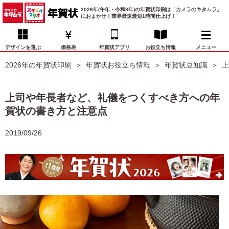
2026年(午年・令和8年)の年賀状印刷は「カメラのキタムラ」
におまかせ！業界最速最短1時間仕上げ！
デザインを選ぶ
価格表
年賀状アプリ
お役立ち情報
メニュー
2026年の年賀状印刷
年賀状お役立ち情報
年賀状豆知識
上
お気に入り
年賀状デザイン
喪中はがき
マイページ
上司や年長者など、礼儀をつくすべき方への年
年
賀状の書き方と注意点
賀
状
価格表
宛名印刷
配送・納期
FAQ
デ
2019/09/26
ザ
イ
年賀状トップページ
ン
一
写真入り年賀状
覧
年
賀
イラスト年賀状
状
デ