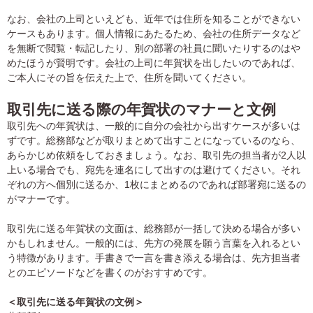
なお、会社の上司といえども、近年では住所を知ることができない
ケースもあります。個人情報にあたるため、会社の住所データなど
を無断で閲覧・転記したり、別の部署の社員に聞いたりするのはや
めたほうが賢明です。会社の上司に年賀状を出したいのであれば、
ご本人にその旨を伝えた上で、住所を聞いてください。
取引先に送る際の年賀状のマナーと文例
取引先への年賀状は、一般的に自分の会社から出すケースが多いは
ずです。総務部などが取りまとめて出すことになっているのなら、
あらかじめ依頼をしておきましょう。なお、取引先の担当者が2人以
上いる場合でも、宛先を連名にして出すのは避けてください。それ
ぞれの方へ個別に送るか、1枚にまとめるのであれば部署宛に送るの
がマナーです。
取引先に送る年賀状の文面は、総務部が一括して決める場合が多い
かもしれません。一般的には、先方の発展を願う言葉を入れるとい
う特徴があります。手書きで一言を書き添える場合は、先方担当者
とのエピソードなどを書くのがおすすめです。
＜取引先に送る年賀状の文例＞