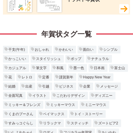
年賀状タグ一覧
干支(午年)
おしゃれ
かわいい
面白い
シンプル
かっこいい
スタイリッシュ
ポップ
ナチュラル
カジュアル
筆文字
和風
墨一色
日本画
富士山
花
レトロ
定番
謹賀新年
Happy New Year
結婚
出産
引越
ビジネス
企業
メッセージ
全面写真
イラスト
こだわりデザイン
ディズニー
ミッキー＆フレンズ
ミッキーマウス
ミニーマウス
くまのプーさん
ベイマックス
トイ・ストーリー
すみっコぐらし
リラックマ
スティッチ
ズートピア2
いしよわちゃん
ロディ
フジカラー年賀状
ちいかわ