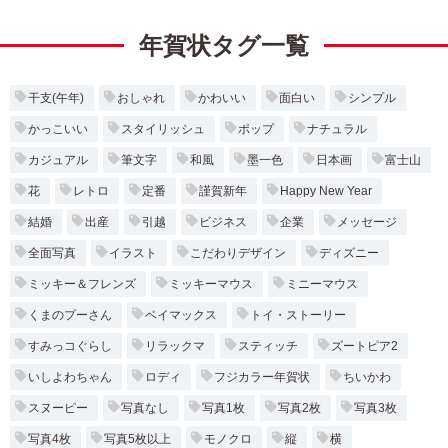
年賀状タグ一覧
干支(午年)
おしゃれ
かわいい
面白い
シンプル
かっこいい
スタイリッシュ
ポップ
ナチュラル
カジュアル
筆文字
和風
墨一色
日本画
富士山
花
レトロ
定番
謹賀新年
Happy New Year
結婚
出産
引越
ビジネス
企業
メッセージ
全面写真
イラスト
こだわりデザイン
ディズニー
ミッキー＆フレンズ
ミッキーマウス
ミニーマウス
くまのプーさん
ベイマックス
トイ・ストーリー
すみっコぐらし
リラックマ
スティッチ
ズートピア2
いしよわちゃん
ロディ
フジカラー年賀状
ちいかわ
スヌーピー
写真なし
写真1枚
写真2枚
写真3枚
写真4枚
写真5枚以上
モノクロ
縦
横