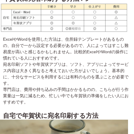
中
は
が
き
寒
中
見
ExcelやWordを使用した方法は、住所録テンプレートがあるもの
舞
の、自分で一から設定する必要があるので、人によってはすこし難
い
易度が高いと感じるかもしれません。比較的ExcelやWordの操作に
は
慣れている人におすすめです。
が
宛名印刷ソフトや年賀状アプリは、ソフト、アプリによってサービ
き
ス内容は大きく異なると考えておいた方がよいでしょう。基本的
に、十分なサービスを利用するには有料のものを選ぶことが必要で
す。
専門店は、費用や持ち込みの手間はかかるものの、こちらが行う作
業量は一気に減るため、忙しい中でも年賀状の準備をしたい人にお
すすめです。
自宅で年賀状に宛名印刷する方法