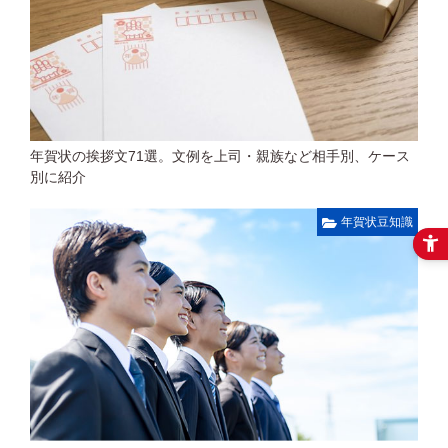
年賀状の挨拶文71選。文例を上司・親族など相手別、ケース
別に紹介
年賀状豆知識