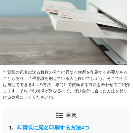
宛名サービス
ザ
イ
ン
フジカラー年賀状
カ
テ
ゴ
自分でデザインする年賀状
リ
一
覧
商品仕様
写
真
カメラのキタムラ年賀状無料アプリ
入
年賀状の宛名は送る枚数の分だけ異なる住所を印刷する必要がある
り
キャンペーン情報
こともあり、苦手意識を抱えている人も多いでしょう。そこで今回
年
賀
は自宅でできる4つの方法、専門店で依頼する方法を合わせてご紹介
状
します。それぞれ特徴が異なるので、ぜひ自分に合った方法を見つ
年賀状お役立ち情報（コラム）
ける参考にしてくださいね。
イ
ラ
マイページ
ス
目次
ト
年
店舗検索
賀
年賀状に宛名印刷する方法4つ
状