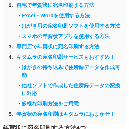
自宅で年賀状に宛名印刷する方法
よくあるご質問
フ
ジ
Excel・Wordを使用する方法
カ
キタムラ会員
ラ
はがき用の宛名印刷ソフトを使用する方法
ー
年
スマホの年賀状アプリを使用する方法
個人情報保護方針
賀
専門店で年賀状に宛名印刷する方法
状
グループ各社概要
自
キタムラの宛名印刷サービスもおすすめ！
分
で
特定商取引に基づく表示
はがきの持ち込みで住所録データを作成可
デ
能
ザ
キタムラ会員利用規約
イ
他社ソフトで作成した住所録データの変換
ン
に対応
す
プリントサービス利用規約
る
多様な印刷方法をご用意
年
賀
年賀状の宛名印刷はキタムラにおまかせ！
状
喪
年賀状に宛名印刷する方法4つ