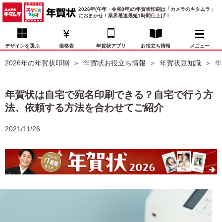
2026年(午年・令和8年)の年賀状印刷は「カメラのキタムラ」
におまかせ！業界最速最短1時間仕上げ！
デザインを選ぶ
価格表
年賀状アプリ
お役立ち情報
メニュー
2026年の年賀状印刷
年賀状お役立ち情報
年賀状豆知識
年
お気に入り
年賀状デザイン
喪中はがき
マイページ
年賀状は自宅で宛名印刷できる？自宅で行う方
年
法、依頼する方法を合わせてご紹介
賀
状
価格表
宛名印刷
配送・納期
FAQ
デ
2021/11/26
ザ
イ
年賀状トップページ
ン
一
写真入り年賀状
覧
年
賀
イラスト年賀状
状
デ