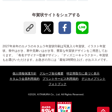
年賀状サイトをシェアする
2027年未年のカメラのキタムラ年賀状印刷は写真入り年賀状、イラスト年賀
状、喪中はがき、寒中見舞いはがき等、豊富な年賀状デザインをご用意してお
ります。 「有名デザイナー監修デザイン」「ディズニーキャラクター」年賀状
もお選びいただけます。お急ぎの方には「最短1時間仕上げ」がおススメです。
個人情報保護方針
グループ各社概要
特定商取引に基づく表示
キタムラ会員利用規約
プリントサービス利用規約
デジカメプリント
フォトブック
©2026, KITAMURA Co., Ltd. All Rights Reserved.