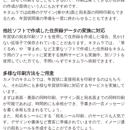
し、自宅で印刷することもできるので、印刷は家でできるが住所録
の作成が面倒という人にもおすすめです。
キタムラでは絵柄のデザイン(泰や木)面と宛名面の同時印刷もでき
るため、年賀状関連の準備を一度に終わらせることもできます。
他社ソフトで作成した住所録データの変換に対応
年賀状の宛名印刷ソフトを使用して住所録を作成した場合、見かけ
ない拡張子で保存されていることがあります。キタムラでは、「筆
ぐるめ」や「筆まめ」など主要なソフトで作成した住所録をキタム
ラ用のフォーマットに変更する無料サービスも実施中。別ソフトを
使用していた方でも、手間いらずでキタムラへ依頼できます。
多様な印刷方法をご用意
カメラのキタムラでは、年賀状に直接宛名を印刷するのはもちろ
ん、それ以外にも多様な年賀状印刷に対応するサービスを実施して
います。
まずは表面・裏面の同時印刷。デザイン面と宛名面までの同時印刷
が可能であれば、時間的にも余裕ができ、手書きの一言メッセージ
を書く余裕も生まれるでしょう。
また、宛名をシールにする「宛名シール印刷」のサービスも人気で
す。デザインや書体など豊富に準備されていますので、イメージ通
りの宛名シールを作成することができるでしょう。