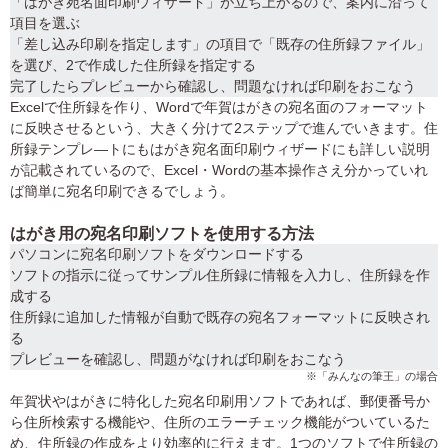
「はがき宛名面印刷ウィザード」が立ち上がるので、案内に沿って
項目を選ぶ
「差し込み印刷を指定します」の項目で「既存の住所録ファイル」
を選び、2で作成した住所録を指定する
完了したらプレビューから確認し、問題なければ印刷をおこなう
Excelで住所録を作り、Wordで年賀はがきの宛名面のフォーマット
に反映させるという、大きく分けて2ステップで進んでいきます。住
所録テンプレ―トにもはがき宛名面印刷ウィザードにも詳しい説明
が記載されているので、Excel・Wordの基本操作さえ分かっていれ
ば簡単に宛名印刷できるでしょう。
はがき用の宛名印刷ソフトを使用する方法
パソコンに宛名印刷ソフトをダウンロードする
ソフトの指示に従ってサンプル住所録に情報を入力し、住所録を作
成する
住所録に追加した情報が自動で既存の宛名フォーマットに反映され
る
プレビューを確認し、問題がなければ印刷をおこなう
※「みんなの筆王」の場合
年賀状やはがきに特化した宛名印刷用ソフトであれば、郵便番号か
ら住所検索する機能や、住所のエラーチェック機能がついているた
め、住所録の作成をより効率的に行えます。1つのソフトで住所録の