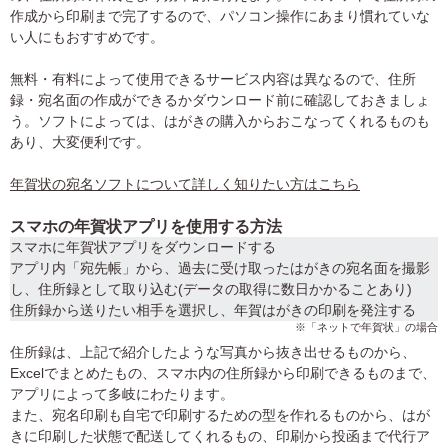
作成から印刷まで完了するので、パソコン操作にあまり慣れていな
い人にもおすすめです。
無料・有料によって使用できるサービス内容は異なるので、住所
録・宛名面の作成ができるかダウンロード前に確認しておきましょ
う。ソフトによっては、はがきの購入からおこなってくれるものも
あり、大変便利です。
年賀状の宛名ソフトについて詳しく知りたい方はこちら
スマホの年賀状アプリを使用する方法
スマホに年賀状アプリをダウンロードする
アプリ内「宛先帳」から、過去に受け取ったはがきの宛名面を撮影
し、住所録として取り込む(データの取得に数日かかることあり)
住所録から送りたい相手を選択し、年賀はがきの印刷を発注する
※「ネットで年賀状」の場合
住所録は、上記で紹介したような写真から抜き出せるものから、
Excelでまとめたもの、スマホ内の住所録から印刷できるものまで、
アプリによって多岐にわたります。
また、宛名印刷も自宅で印刷するための型を作れるものから、はが
きに印刷した状態で配送してくれるもの、印刷から投函まで代行ア