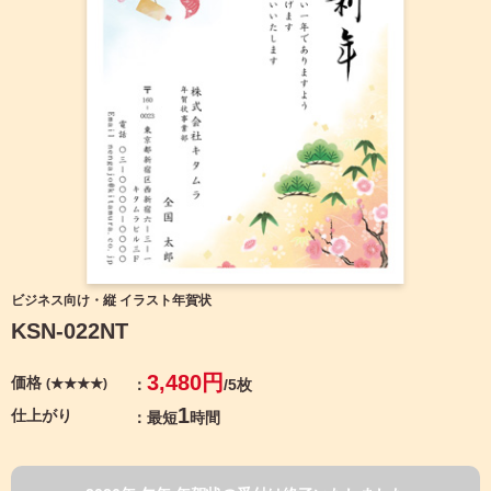
宛名サービス
ザ
イ
ン
フジカラー年賀状
カ
テ
ゴ
自分でデザインする年賀状
リ
一
覧
商品仕様
写
真
カメラのキタムラ年賀状無料アプリ
入
り
キャンペーン情報
年
ビジネス向け・縦 イラスト年賀状
賀
KSN-022NT
状
年賀状お役立ち情報（コラム）
イ
3,480円
価格
(★★★★)
/5枚
ラ
マイページ
ス
1
仕上がり
最短
時間
ト
年
店舗検索
賀
状