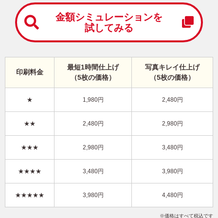
中
は
金額シミュレーションを
が
試してみる
き
寒
中
見
最短1時間仕上げ
写真キレイ仕上げ
舞
印刷料金
（5枚の価格）
（5枚の価格）
い
は
が
★
1,980円
2,480円
き
ビジネス向け・縦 イラスト年賀状
★★
2,480円
2,980円
KSN-022NT
3,980円
★★★
2,980円
3,480円
価格
(★★★★)
/5枚
10
仕上がり
約
日
★★★★
3,480円
3,980円
写真キレイ仕上げとは？
★★★★★
3,980円
4,480円
干支(午年)
謹賀新年
企業
写真なし
縦
価格はすべて税込です