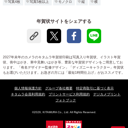
写真4枚
写真5枚以上
モノクロ
縦
横
年賀状サイトをシェアする
2027年未年のカメラのキタムラ年賀状印刷は写真入り年賀状、イラスト年賀
状、喪中はがき、寒中見舞いはがき等、豊富な年賀状デザインをご用意してお
ります。 「有名デザイナー監修デザイン」「ディズニーキャラクター」年賀状
もお選びいただけます。お急ぎの方には「最短1時間仕上げ」がおススメです。
個人情報保護方針
グループ各社概要
特定商取引に基づく表示
キタムラ会員利用規約
プリントサービス利用規約
デジカメプリント
フォトブック
©2026, KITAMURA Co., Ltd. All Rights Reserved.