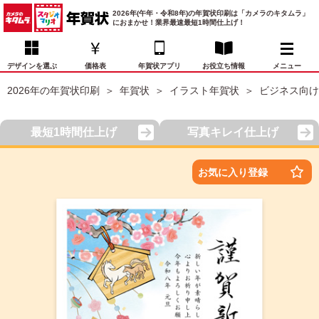
2026年(午年・令和8年)の年賀状印刷は「カメラのキタムラ」
におまかせ！業界最速最短1時間仕上げ！
デザインを選ぶ
価格表
年賀状アプリ
お役立ち情報
メニュー
2026年の年賀状印刷
年賀状
イラスト年賀状
ビジネス向け
お気に入り
年賀状デザイン
喪中はがき
マイページ
最短1時間仕上げ
写真キレイ仕上げ
年
賀
状
価格表
宛名印刷
配送・納期
FAQ
お気に入り登録
デ
ザ
イ
年賀状トップページ
ン
一
写真入り年賀状
覧
年
賀
イラスト年賀状
状
デ