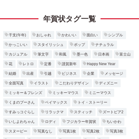
年賀状タグ一覧
干支(午年)
おしゃれ
かわいい
面白い
シンプル
かっこいい
スタイリッシュ
ポップ
ナチュラル
カジュアル
筆文字
和風
墨一色
日本画
富士山
花
レトロ
定番
謹賀新年
Happy New Year
結婚
出産
引越
ビジネス
企業
メッセージ
全面写真
イラスト
こだわりデザイン
ディズニー
ミッキー＆フレンズ
ミッキーマウス
ミニーマウス
くまのプーさん
ベイマックス
トイ・ストーリー
すみっコぐらし
リラックマ
スティッチ
ズートピア2
いしよわちゃん
ロディ
フジカラー年賀状
ちいかわ
スヌーピー
写真なし
写真1枚
写真2枚
写真3枚