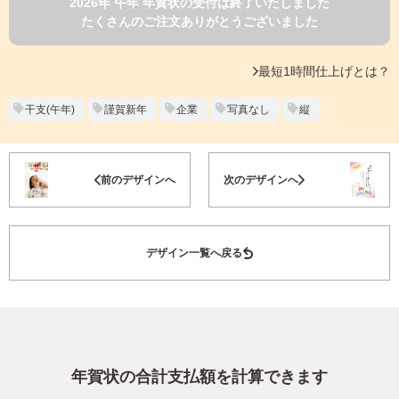
2026年 午年 年賀状の受付は終了いたしました
よくあるご質問
たくさんのご注文ありがとうございました
フ
ジ
カ
キタムラ会員
最短1時間仕上げとは？
ラ
ー
年
干支(午年)
謹賀新年
企業
写真なし
縦
個人情報保護方針
賀
状
グループ各社概要
自
お気に入り登録
前のデザインへ
次のデザインへ
分
で
特定商取引に基づく表示
デ
ザ
キタムラ会員利用規約
デザイン一覧へ戻る
イ
ン
す
プリントサービス利用規約
る
年
賀
状
年賀状の合計支払額を計算できます
喪