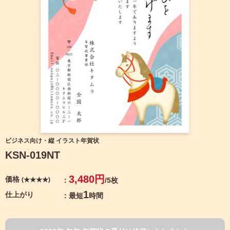
宛名サービス
ザ
イ
ン
フジカラー年賀状
カ
テ
ゴ
自分でデザインする年賀状
リ
一
覧
商品仕様
写
真
カメラのキタムラ年賀状無料アプリ
入
り
キャンペーン情報
年
ビジネス向け・縦 イラスト年賀状
賀
KSN-019NT
状
年賀状お役立ち情報（コラム）
イ
3,480円
価格
(★★★★)
/5枚
ラ
マイページ
ス
1
仕上がり
最短
時間
ト
年
店舗検索
賀
状