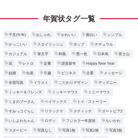
年賀状タグ一覧
干支(午年)
おしゃれ
かわいい
面白い
シンプル
かっこいい
スタイリッシュ
ポップ
ナチュラル
カジュアル
筆文字
和風
墨一色
日本画
富士山
花
レトロ
定番
謹賀新年
Happy New Year
結婚
出産
引越
ビジネス
企業
メッセージ
全面写真
イラスト
こだわりデザイン
ディズニー
ミッキー＆フレンズ
ミッキーマウス
ミニーマウス
くまのプーさん
ベイマックス
トイ・ストーリー
すみっコぐらし
リラックマ
スティッチ
ズートピア2
いしよわちゃん
ロディ
フジカラー年賀状
ちいかわ
スヌーピー
写真なし
写真1枚
写真2枚
写真3枚