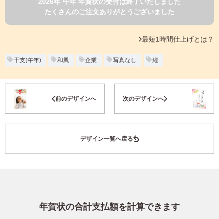
2026年 午年 年賀状の受付は終了いたしました
よくあるご質問
たくさんのご注文ありがとうございました
フ
ジ
カ
キタムラ会員
最短1時間仕上げとは？
ラ
ー
年
干支(午年)
和風
企業
写真なし
縦
個人情報保護方針
賀
状
グループ各社概要
自
お気に入り登録
前のデザインへ
次のデザインへ
分
で
特定商取引に基づく表示
デ
ザ
キタムラ会員利用規約
デザイン一覧へ戻る
イ
ン
す
プリントサービス利用規約
る
年
賀
状
年賀状の合計支払額を計算できます
喪