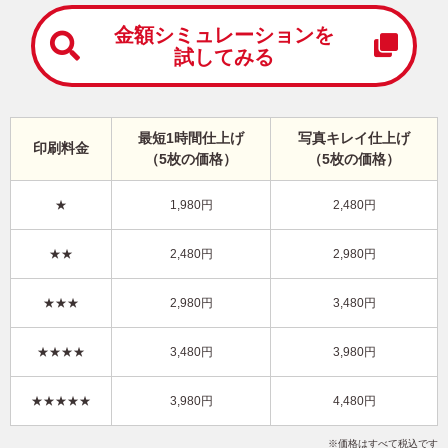
中
は
金額シミュレーションを
が
試してみる
き
寒
中
見
最短1時間仕上げ
写真キレイ仕上げ
舞
印刷料金
（5枚の価格）
（5枚の価格）
い
は
が
★
1,980円
2,480円
き
ビジネス向け・縦 イラスト年賀状
★★
2,480円
2,980円
KSN-019NT
3,980円
★★★
2,980円
3,480円
価格
(★★★★)
/5枚
10
仕上がり
約
日
★★★★
3,480円
3,980円
写真キレイ仕上げとは？
★★★★★
3,980円
4,480円
干支(午年)
和風
企業
写真なし
縦
価格はすべて税込です