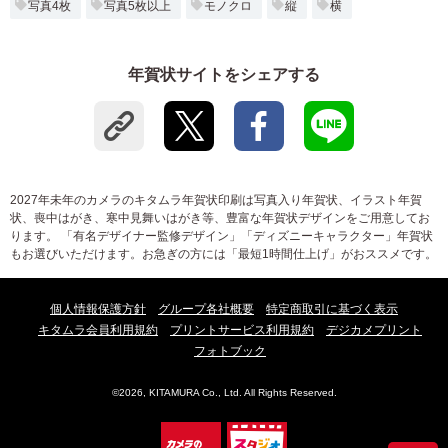
写真4枚
写真5枚以上
モノクロ
縦
横
年賀状サイトをシェアする
2027年未年のカメラのキタムラ年賀状印刷は写真入り年賀状、イラスト年賀
状、喪中はがき、寒中見舞いはがき等、豊富な年賀状デザインをご用意してお
ります。 「有名デザイナー監修デザイン」「ディズニーキャラクター」年賀状
もお選びいただけます。お急ぎの方には「最短1時間仕上げ」がおススメです。
個人情報保護方針
グループ各社概要
特定商取引に基づく表示
キタムラ会員利用規約
プリントサービス利用規約
デジカメプリント
フォトブック
©2026, KITAMURA Co., Ltd. All Rights Reserved.