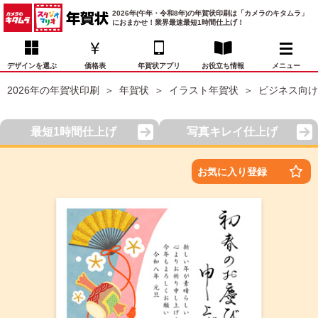
2026年(午年・令和8年)の年賀状印刷は「カメラのキタムラ」
におまかせ！業界最速最短1時間仕上げ！
デザインを選ぶ
価格表
年賀状アプリ
お役立ち情報
メニュー
2026年の年賀状印刷
年賀状
イラスト年賀状
ビジネス向け
お気に入り
年賀状デザイン
喪中はがき
マイページ
最短1時間仕上げ
写真キレイ仕上げ
年
賀
状
価格表
宛名印刷
配送・納期
FAQ
お気に入り登録
デ
ザ
イ
年賀状トップページ
ン
一
写真入り年賀状
覧
年
賀
イラスト年賀状
状
デ