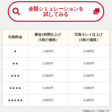
中
は
金額シミュレーションを
が
試してみる
き
寒
中
見
最短1時間仕上げ
写真キレイ仕上げ
舞
印刷料金
（5枚の価格）
（5枚の価格）
い
は
が
★
1,980円
2,480円
き
ビジネス向け・縦 イラスト年賀状
★★
2,480円
2,980円
KSN-009NT
3,980円
★★★
2,980円
3,480円
価格
(★★★★)
/5枚
10
仕上がり
約
日
★★★★
3,480円
3,980円
写真キレイ仕上げとは？
★★★★★
3,980円
4,480円
干支(午年)
和風
企業
写真なし
縦
価格はすべて税込です