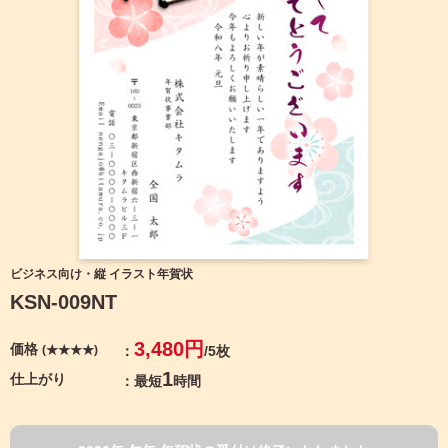
宛名サービス
ザ
イ
ン
フジカラー年賀状
カ
テ
ゴ
自分でデザインする年賀状
リ
一
覧
商品仕様
写
真
カメラのキタムラ年賀状無料アプリ
入
り
キャンペーン情報
年
ビジネス向け・縦 イラスト年賀状
賀
KSN-009NT
状
年賀状お役立ち情報（コラム）
イ
3,480円
価格
(★★★★)
/5枚
ラ
マイページ
ス
1
仕上がり
最短
時間
ト
年
店舗検索
賀
状