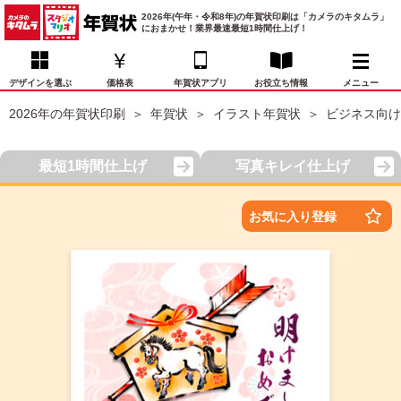
2026年(午年・令和8年)の年賀状印刷は「カメラのキタムラ」
におまかせ！業界最速最短1時間仕上げ！
デザインを選ぶ
価格表
年賀状アプリ
お役立ち情報
メニュー
2026年の年賀状印刷
年賀状
イラスト年賀状
ビジネス向け
お気に入り
年賀状デザイン
喪中はがき
マイページ
最短1時間仕上げ
写真キレイ仕上げ
年
賀
状
価格表
宛名印刷
配送・納期
FAQ
お気に入り登録
デ
ザ
イ
年賀状トップページ
ン
一
写真入り年賀状
覧
年
賀
イラスト年賀状
状
デ