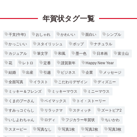
年賀状タグ一覧
干支(午年)
おしゃれ
かわいい
面白い
シンプル
かっこいい
スタイリッシュ
ポップ
ナチュラル
カジュアル
筆文字
和風
墨一色
日本画
富士山
花
レトロ
定番
謹賀新年
Happy New Year
結婚
出産
引越
ビジネス
企業
メッセージ
全面写真
イラスト
こだわりデザイン
ディズニー
ミッキー＆フレンズ
ミッキーマウス
ミニーマウス
くまのプーさん
ベイマックス
トイ・ストーリー
すみっコぐらし
リラックマ
スティッチ
ズートピア2
いしよわちゃん
ロディ
フジカラー年賀状
ちいかわ
スヌーピー
写真なし
写真1枚
写真2枚
写真3枚