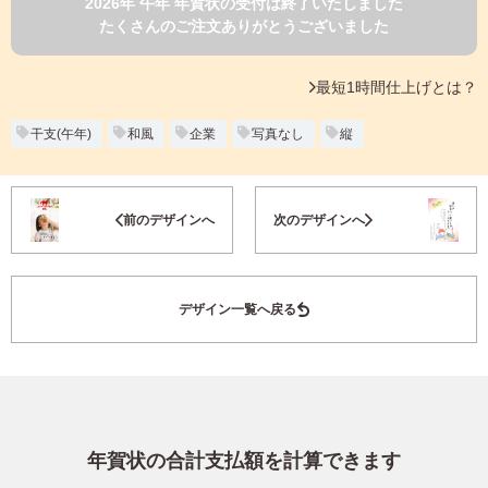
2026年 午年 年賀状の受付は終了いたしました
よくあるご質問
たくさんのご注文ありがとうございました
フ
ジ
カ
キタムラ会員
最短1時間仕上げとは？
ラ
ー
年
干支(午年)
和風
企業
写真なし
縦
個人情報保護方針
賀
状
グループ各社概要
自
お気に入り登録
前のデザインへ
次のデザインへ
分
で
特定商取引に基づく表示
デ
ザ
キタムラ会員利用規約
デザイン一覧へ戻る
イ
ン
す
プリントサービス利用規約
る
年
賀
状
年賀状の合計支払額を計算できます
喪