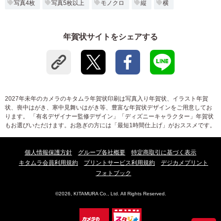
写真4枚
写真5枚以上
モノクロ
縦
横
年賀状サイトをシェアする
2027年未年のカメラのキタムラ年賀状印刷は写真入り年賀状、イラスト年賀
状、喪中はがき、寒中見舞いはがき等、豊富な年賀状デザインをご用意してお
ります。 「有名デザイナー監修デザイン」「ディズニーキャラクター」年賀状
もお選びいただけます。お急ぎの方には「最短1時間仕上げ」がおススメです。
個人情報保護方針
グループ各社概要
特定商取引に基づく表示
キタムラ会員利用規約
プリントサービス利用規約
デジカメプリント
フォトブック
©2026, KITAMURA Co., Ltd. All Rights Reserved.