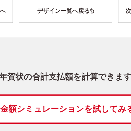
へ
デザイン一覧へ戻る
シンプル・縦 イラスト年賀状
KRN-010NT
2,980
価格
(★★)
10
仕上がり
約
日
年賀状の合計支払額を計算できま
干支(午年)
シンプル
縦
金額シミュレーションを
試してみ