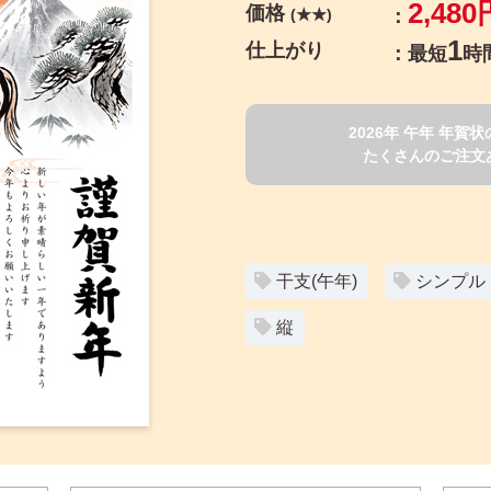
2,480
価格
(★★)
1
仕上がり
最短
時
2026年 午年 年
たくさんのご注文
干支(午年)
シンプル
縦