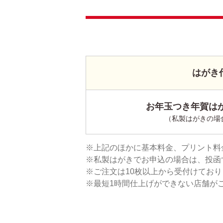
はがき
お年玉つき年賀はが
（私製はがきの場
上記のほかに基本料金、プリント料
私製はがきでお申込の場合は、投函
ご注文は10枚以上から受付けてお
最短1時間仕上げができない店舗が