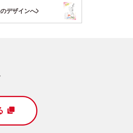
お気に入り登録
次のデザインへ
円
/5枚
写真キレイ仕上げとは？
す
富士山
写真なし
る