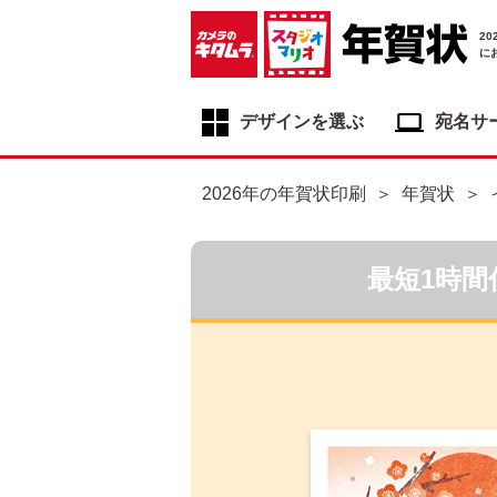
2
に
デザインを選ぶ
宛名サ
年賀状デザイン一覧
2026年の年賀状印刷
年賀状
年賀状デザインカテゴリ一覧
写真入り年賀状
最短1時間
イラスト年賀状
フジカラー年賀状
自分でデザインする年賀状
喪中はがき
寒中見舞いはがき