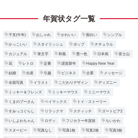
年賀状タグ一覧
干支(午年)
おしゃれ
かわいい
面白い
シンプル
かっこいい
スタイリッシュ
ポップ
ナチュラル
カジュアル
筆文字
和風
墨一色
日本画
富士山
花
レトロ
定番
謹賀新年
Happy New Year
結婚
出産
引越
ビジネス
企業
メッセージ
全面写真
イラスト
こだわりデザイン
ディズニー
ミッキー＆フレンズ
ミッキーマウス
ミニーマウス
くまのプーさん
ベイマックス
トイ・ストーリー
すみっコぐらし
リラックマ
スティッチ
ズートピア2
いしよわちゃん
ロディ
フジカラー年賀状
ちいかわ
スヌーピー
写真なし
写真1枚
写真2枚
写真3枚