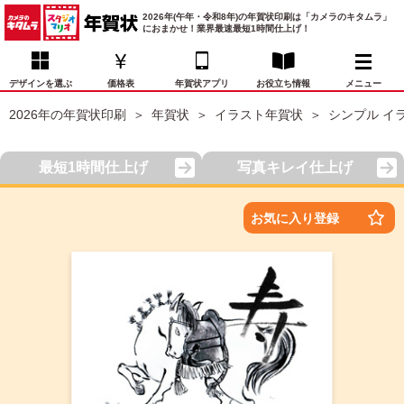
2026年(午年・令和8年)の年賀状印刷は「カメラのキタムラ」
におまかせ！業界最速最短1時間仕上げ！
デザインを選ぶ
価格表
年賀状アプリ
お役立ち情報
メニュー
2026年の年賀状印刷
年賀状
イラスト年賀状
シンプル イ
お気に入り
年賀状デザイン
喪中はがき
マイページ
最短1時間仕上げ
写真キレイ仕上げ
年
賀
状
価格表
宛名印刷
配送・納期
FAQ
お気に入り登録
デ
ザ
イ
年賀状トップページ
ン
一
写真入り年賀状
覧
年
賀
イラスト年賀状
状
デ