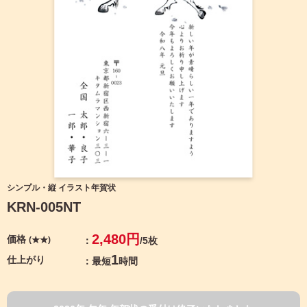
宛名サービス
ザ
イ
ン
フジカラー年賀状
カ
テ
ゴ
自分でデザインする年賀状
リ
一
覧
商品仕様
写
真
カメラのキタムラ年賀状無料アプリ
入
り
キャンペーン情報
年
シンプル・縦 イラスト年賀状
賀
KRN-005NT
状
年賀状お役立ち情報（コラム）
イ
2,480円
価格
(★★)
/5枚
ラ
マイページ
ス
1
仕上がり
最短
時間
ト
年
店舗検索
賀
状