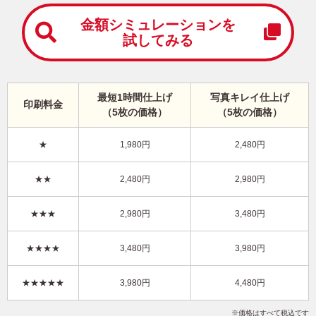
中
は
金額シミュレーションを
が
試してみる
き
寒
中
見
最短1時間仕上げ
写真キレイ仕上げ
舞
印刷料金
（5枚の価格）
（5枚の価格）
い
は
が
★
1,980円
2,480円
き
シンプル・縦 イラスト年賀状
★★
2,480円
2,980円
KRN-005NT
2,980円
★★★
2,980円
3,480円
価格
(★★)
/5枚
10
仕上がり
約
日
★★★★
3,480円
3,980円
写真キレイ仕上げとは？
★★★★★
3,980円
4,480円
シンプル
和風
墨一色
写真なし
縦
価格はすべて税込です