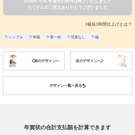
2026年 午年 年賀状の受付は終了いたしました
よくあるご質問
たくさんのご注文ありがとうございました
フ
ジ
カ
キタムラ会員
最短1時間仕上げとは？
ラ
ー
年
シンプル
和風
墨一色
写真なし
縦
個人情報保護方針
賀
状
グループ各社概要
自
お気に入り登録
前のデザインへ
次のデザインへ
分
で
特定商取引に基づく表示
デ
ザ
キタムラ会員利用規約
デザイン一覧へ戻る
イ
ン
す
プリントサービス利用規約
る
年
賀
状
年賀状の合計支払額を計算できます
喪