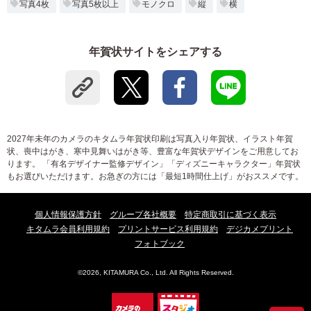
写真4枚
写真5枚以上
モノクロ
縦
横
年賀状サイトをシェアする
2027年未年のカメラのキタムラ年賀状印刷は写真入り年賀状、イラスト年賀
状、喪中はがき、寒中見舞いはがき等、豊富な年賀状デザインをご用意してお
ります。 「有名デザイナー監修デザイン」「ディズニーキャラクター」年賀状
もお選びいただけます。お急ぎの方には「最短1時間仕上げ」がおススメです。
個人情報保護方針
グループ各社概要
特定商取引に基づく表示
キタムラ会員利用規約
プリントサービス利用規約
デジカメプリント
フォトブック
©2026, KITAMURA Co., Ltd. All Rights Reserved.