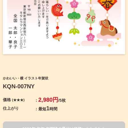
宛名サービス
ザ
イ
ン
フジカラー年賀状
カ
テ
ゴ
自分でデザインする年賀状
リ
一
覧
商品仕様
写
真
カメラのキタムラ年賀状無料アプリ
入
り
キャンペーン情報
年
かわいい・横 イラスト年賀状
賀
KQN-007NY
状
年賀状お役立ち情報（コラム）
イ
2,980円
価格
(★★★)
/5枚
ラ
マイページ
ス
1
仕上がり
最短
時間
ト
年
店舗検索
賀
状