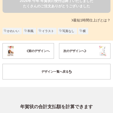
2026年 午年 年賀状の受付は終了いたしました
よくあるご質問
たくさんのご注文ありがとうございました
フ
ジ
カ
キタムラ会員
最短1時間仕上げとは？
ラ
ー
年
かわいい
和風
イラスト
写真なし
横
個人情報保護方針
賀
状
グループ各社概要
自
お気に入り登録
前のデザインへ
次のデザインへ
分
で
特定商取引に基づく表示
デ
ザ
キタムラ会員利用規約
デザイン一覧へ戻る
イ
ン
す
プリントサービス利用規約
る
年
賀
状
年賀状の合計支払額を計算できます
喪