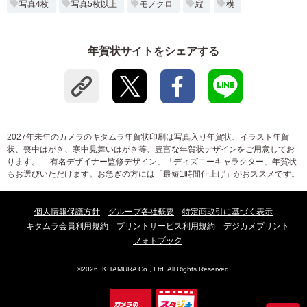
写真4枚
写真5枚以上
モノクロ
縦
横
年賀状サイトをシェアする
2027年未年のカメラのキタムラ年賀状印刷は写真入り年賀状、イラスト年賀
状、喪中はがき、寒中見舞いはがき等、豊富な年賀状デザインをご用意してお
ります。 「有名デザイナー監修デザイン」「ディズニーキャラクター」年賀状
もお選びいただけます。お急ぎの方には「最短1時間仕上げ」がおススメです。
個人情報保護方針
グループ各社概要
特定商取引に基づく表示
キタムラ会員利用規約
プリントサービス利用規約
デジカメプリント
フォトブック
©2026, KITAMURA Co., Ltd. All Rights Reserved.