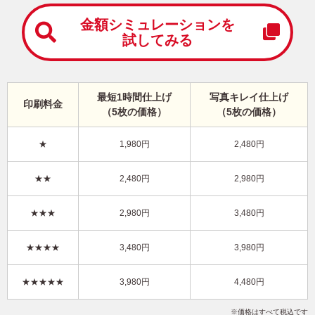
中
は
金額シミュレーションを
が
試してみる
き
寒
中
見
最短1時間仕上げ
写真キレイ仕上げ
舞
印刷料金
（5枚の価格）
（5枚の価格）
い
は
が
★
1,980円
2,480円
き
かわいい・横 イラスト年賀状
★★
2,480円
2,980円
KQN-007NY
3,480円
★★★
2,980円
3,480円
価格
(★★★)
/5枚
10
仕上がり
約
日
★★★★
3,480円
3,980円
写真キレイ仕上げとは？
★★★★★
3,980円
4,480円
かわいい
和風
イラスト
写真なし
横
価格はすべて税込です