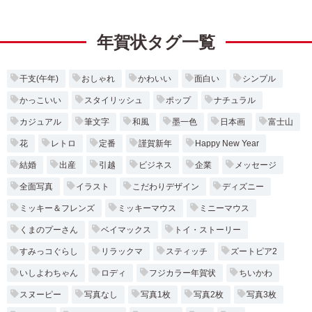
年賀状タグ一覧
干支(午年)
おしゃれ
かわいい
面白い
シンプル
かっこいい
スタイリッシュ
ポップ
ナチュラル
カジュアル
筆文字
和風
墨一色
日本画
富士山
花
レトロ
定番
謹賀新年
Happy New Year
結婚
出産
引越
ビジネス
企業
メッセージ
全面写真
イラスト
こだわりデザイン
ディズニー
ミッキー＆フレンズ
ミッキーマウス
ミニーマウス
くまのプーさん
ベイマックス
トイ・ストーリー
すみっコぐらし
リラックマ
スティッチ
ズートピア2
いしよわちゃん
ロディ
フジカラー年賀状
ちいかわ
スヌーピー
写真なし
写真1枚
写真2枚
写真3枚