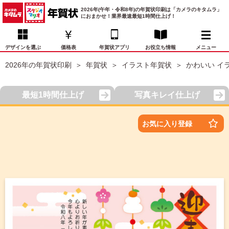
2026年(午年・令和8年)の年賀状印刷は「カメラのキタムラ」
におまかせ！業界最速最短1時間仕上げ！
デザインを選ぶ
価格表
年賀状アプリ
お役立ち情報
メニュー
2026年の年賀状印刷
年賀状
イラスト年賀状
かわいい イ
お気に入り
年賀状デザイン
喪中はがき
マイページ
最短1時間仕上げ
写真キレイ仕上げ
年
賀
状
価格表
宛名印刷
配送・納期
FAQ
お気に入り登録
デ
ザ
イ
年賀状トップページ
ン
一
写真入り年賀状
覧
年
賀
イラスト年賀状
状
デ