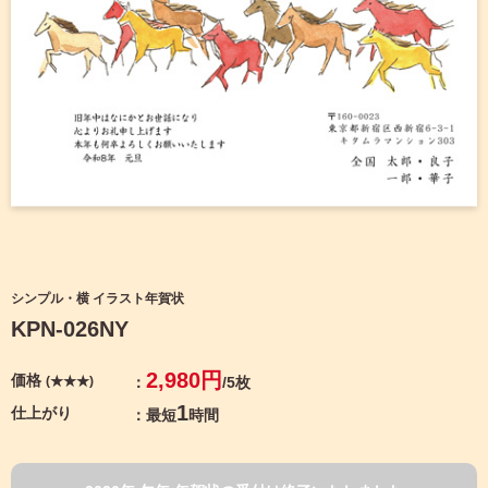
宛名サービス
ザ
イ
ン
フジカラー年賀状
カ
テ
ゴ
自分でデザインする年賀状
リ
一
覧
商品仕様
写
真
カメラのキタムラ年賀状無料アプリ
入
り
キャンペーン情報
年
シンプル・横 イラスト年賀状
賀
KPN-026NY
状
年賀状お役立ち情報（コラム）
イ
2,980円
価格
(★★★)
/5枚
ラ
マイページ
ス
1
仕上がり
最短
時間
ト
年
店舗検索
賀
状