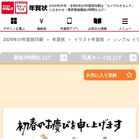
2026年(午年・令和8年)の年賀状印刷は「カメラのキタムラ」
におまかせ！業界最速最短1時間仕上げ！
デザインを選ぶ
価格表
年賀状アプリ
お役立ち情報
メニュー
2026年の年賀状印刷
年賀状
イラスト年賀状
シンプル イ
お気に入り
年賀状デザイン
喪中はがき
マイページ
最短1時間仕上げ
写真キレイ仕上げ
年
賀
状
価格表
宛名印刷
配送・納期
FAQ
お気に入り登録
デ
ザ
イ
年賀状トップページ
ン
一
写真入り年賀状
覧
年
賀
イラスト年賀状
状
デ