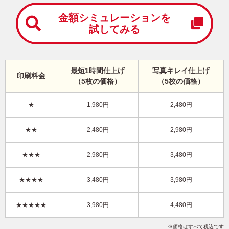
中
は
金額シミュレーションを
が
試してみる
き
寒
中
見
最短1時間仕上げ
写真キレイ仕上げ
舞
印刷料金
（5枚の価格）
（5枚の価格）
い
は
が
★
1,980円
2,480円
き
シンプル・横 イラスト年賀状
★★
2,480円
2,980円
KPN-026NY
3,480円
★★★
2,980円
3,480円
価格
(★★★)
/5枚
10
仕上がり
約
日
★★★★
3,480円
3,980円
写真キレイ仕上げとは？
★★★★★
3,980円
4,480円
干支(午年)
シンプル
ナチュラル
写真なし
横
価格はすべて税込です