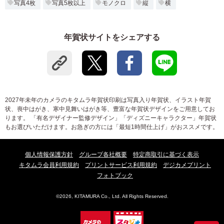
写真4枚
写真5枚以上
モノクロ
縦
横
年賀状サイトをシェアする
2027年未年のカメラのキタムラ年賀状印刷は写真入り年賀状、イラスト年賀
状、喪中はがき、寒中見舞いはがき等、豊富な年賀状デザインをご用意してお
ります。 「有名デザイナー監修デザイン」「ディズニーキャラクター」年賀状
もお選びいただけます。お急ぎの方には「最短1時間仕上げ」がおススメです。
個人情報保護方針
グループ各社概要
特定商取引に基づく表示
キタムラ会員利用規約
プリントサービス利用規約
デジカメプリント
フォトブック
©2026, KITAMURA Co., Ltd. All Rights Reserved.