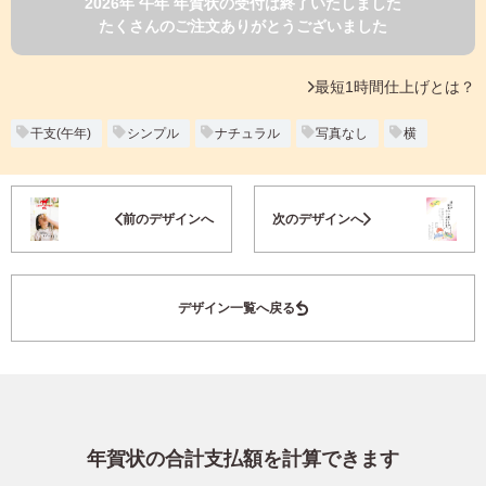
2026年 午年 年賀状の受付は終了いたしました
よくあるご質問
たくさんのご注文ありがとうございました
フ
ジ
カ
キタムラ会員
最短1時間仕上げとは？
ラ
ー
年
干支(午年)
シンプル
ナチュラル
写真なし
横
個人情報保護方針
賀
状
グループ各社概要
自
お気に入り登録
前のデザインへ
次のデザインへ
分
で
特定商取引に基づく表示
デ
ザ
キタムラ会員利用規約
デザイン一覧へ戻る
イ
ン
す
プリントサービス利用規約
る
年
賀
状
年賀状の合計支払額を計算できます
喪