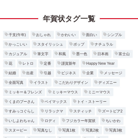
年賀状タグ一覧
干支(午年)
おしゃれ
かわいい
面白い
シンプル
かっこいい
スタイリッシュ
ポップ
ナチュラル
カジュアル
筆文字
和風
墨一色
日本画
富士山
花
レトロ
定番
謹賀新年
Happy New Year
結婚
出産
引越
ビジネス
企業
メッセージ
全面写真
イラスト
こだわりデザイン
ディズニー
ミッキー＆フレンズ
ミッキーマウス
ミニーマウス
くまのプーさん
ベイマックス
トイ・ストーリー
すみっコぐらし
リラックマ
スティッチ
ズートピア2
いしよわちゃん
ロディ
フジカラー年賀状
ちいかわ
スヌーピー
写真なし
写真1枚
写真2枚
写真3枚