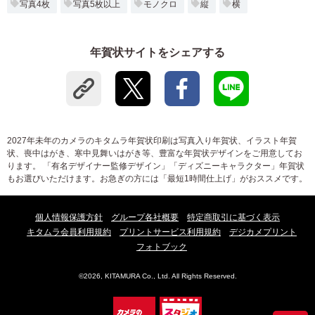
写真4枚
写真5枚以上
モノクロ
縦
横
年賀状サイトをシェアする
2027年未年のカメラのキタムラ年賀状印刷は写真入り年賀状、イラスト年賀
状、喪中はがき、寒中見舞いはがき等、豊富な年賀状デザインをご用意してお
ります。 「有名デザイナー監修デザイン」「ディズニーキャラクター」年賀状
もお選びいただけます。お急ぎの方には「最短1時間仕上げ」がおススメです。
個人情報保護方針
グループ各社概要
特定商取引に基づく表示
キタムラ会員利用規約
プリントサービス利用規約
デジカメプリント
フォトブック
©2026, KITAMURA Co., Ltd. All Rights Reserved.