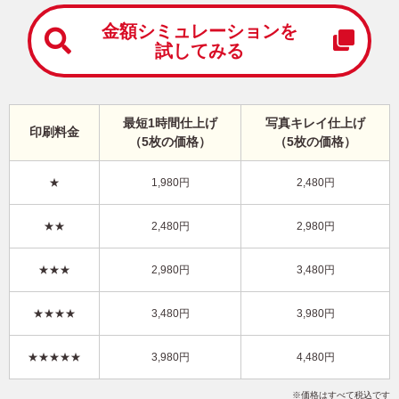
中
は
金額シミュレーションを
が
試してみる
き
寒
中
見
最短1時間仕上げ
写真キレイ仕上げ
舞
印刷料金
（5枚の価格）
（5枚の価格）
い
は
が
★
1,980円
2,480円
き
おしゃれ・縦 イラスト年賀状
★★
2,480円
2,980円
KPN-024NT
3,480円
★★★
2,980円
3,480円
価格
(★★★)
/5枚
10
仕上がり
約
日
★★★★
3,480円
3,980円
写真キレイ仕上げとは？
★★★★★
3,980円
4,480円
干支(午年)
おしゃれ
Happy New Year
写真なし
縦
価格はすべて税込です