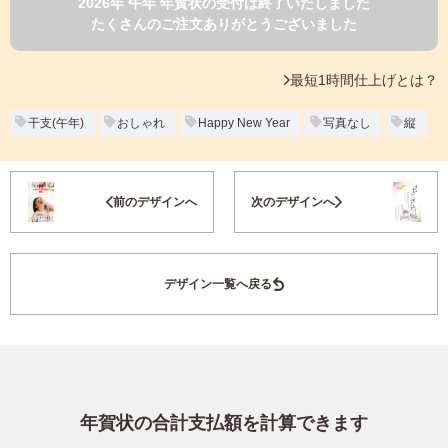
2026年 午年 年賀状の受付は終了いたしました
よくあるご質問
たくさんのご注文ありがとうございました
フ
ジ
カ
キタムラ会員
最短1時間仕上げとは？
ラ
ー
年
干支(午年)
おしゃれ
Happy New Year
写真なし
縦
個人情報保護方針
賀
状
グループ各社概要
自
お気に入り登録
前のデザインへ
次のデザインへ
分
で
特定商取引に基づく表示
デ
ザ
キタムラ会員利用規約
デザイン一覧へ戻る
イ
ン
す
プリントサービス利用規約
る
年
賀
状
年賀状の合計支払額を計算できます
喪