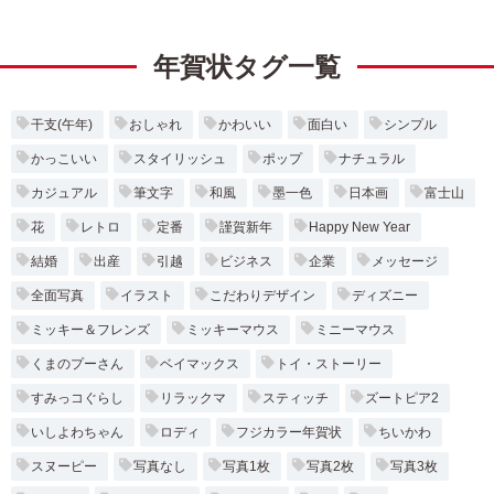
年賀状タグ一覧
干支(午年)
おしゃれ
かわいい
面白い
シンプル
かっこいい
スタイリッシュ
ポップ
ナチュラル
カジュアル
筆文字
和風
墨一色
日本画
富士山
花
レトロ
定番
謹賀新年
Happy New Year
結婚
出産
引越
ビジネス
企業
メッセージ
全面写真
イラスト
こだわりデザイン
ディズニー
ミッキー＆フレンズ
ミッキーマウス
ミニーマウス
くまのプーさん
ベイマックス
トイ・ストーリー
すみっコぐらし
リラックマ
スティッチ
ズートピア2
いしよわちゃん
ロディ
フジカラー年賀状
ちいかわ
スヌーピー
写真なし
写真1枚
写真2枚
写真3枚