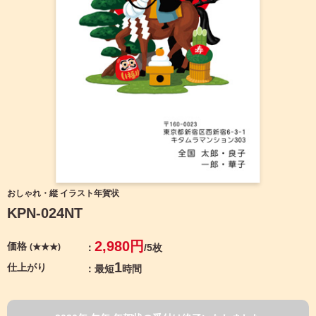
宛名サービス
ザ
イ
ン
フジカラー年賀状
カ
テ
ゴ
自分でデザインする年賀状
リ
一
覧
商品仕様
写
真
カメラのキタムラ年賀状無料アプリ
入
り
キャンペーン情報
年
おしゃれ・縦 イラスト年賀状
賀
KPN-024NT
状
年賀状お役立ち情報（コラム）
イ
2,980円
価格
(★★★)
/5枚
ラ
マイページ
ス
1
仕上がり
最短
時間
ト
年
店舗検索
賀
状