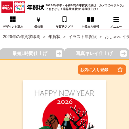
2026年(午年・令和8年)の年賀状印刷は「カメラのキタムラ」
におまかせ！業界最速最短1時間仕上げ！
デザインを選ぶ
価格表
年賀状アプリ
お役立ち情報
メニュー
2026年の年賀状印刷
年賀状
イラスト年賀状
おしゃれ イ
お気に入り
年賀状デザイン
喪中はがき
マイページ
最短1時間仕上げ
写真キレイ仕上げ
年
賀
状
価格表
宛名印刷
配送・納期
FAQ
お気に入り登録
デ
ザ
イ
年賀状トップページ
ン
一
写真入り年賀状
覧
年
賀
イラスト年賀状
状
デ