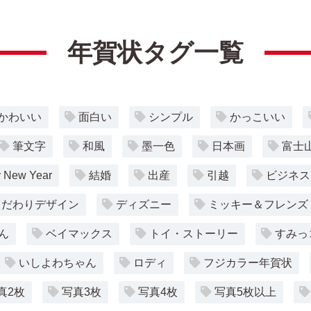
年賀状タグ一覧
かわいい
面白い
シンプル
かっこいい
筆文字
和風
墨一色
日本画
富士
 New Year
結婚
出産
引越
ビジネス
こだわりデザイン
ディズニー
ミッキー＆フレンズ
ん
ベイマックス
トイ・ストーリー
すみっ
いしよわちゃん
ロディ
フジカラー年賀状
真2枚
写真3枚
写真4枚
写真5枚以上