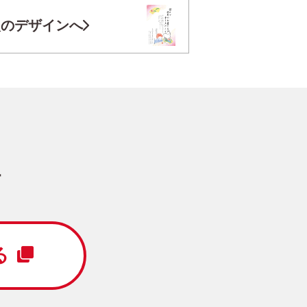
お気に入り登録
次のデザインへ
円
/5枚
写真キレイ仕上げとは？
す
定番
写真なし
縦
る