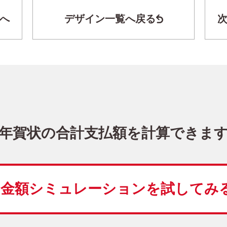
へ
デザイン一覧へ戻る
シンプル・縦 イラスト年賀状
KPN-023NT
3,480
価格
(★★★)
10
仕上がり
約
日
年賀状の合計支払額を計算できま
干支(午年)
花
金額シミュレーションを
試してみ