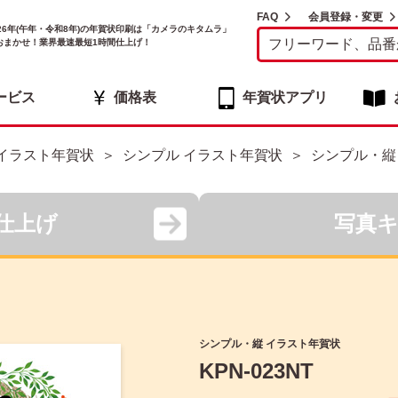
FAQ
会員登録・変更
026年(午年・令和8年)の年賀状印刷は「カメラのキタムラ」
おまかせ！業界最速最短1時間仕上げ！
ービス
価格表
年賀状アプリ
イラスト年賀状
シンプル イラスト年賀状
シンプル・縦
仕上げ
写真
シンプル・縦 イラスト年賀状
KPN-023NT