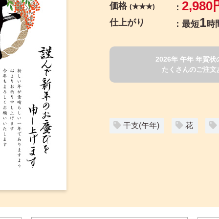
2,980
価格
(★★★)
1
仕上がり
最短
時
2026年 午年 年
たくさんのご注文
干支(午年)
花