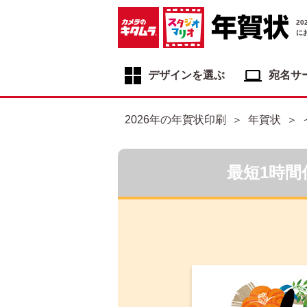
2
に
デザインを選ぶ
宛名サ
年賀状デザイン一覧
2026年の年賀状印刷
年賀状
年賀状デザインカテゴリ一覧
写真入り年賀状
最短1時間
イラスト年賀状
フジカラー年賀状
自分でデザインする年賀状
喪中はがき
寒中見舞いはがき