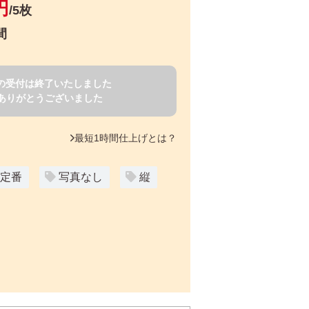
円
/5枚
間
賀状の受付は終了いたしました
ありがとうございました
最短1時間仕上げとは？
定番
写真なし
縦