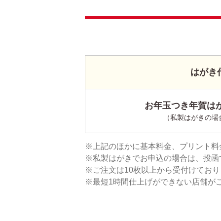
はがき
お年玉つき年賀はが
（私製はがきの場
上記のほかに基本料金、プリント料
私製はがきでお申込の場合は、投函
ご注文は10枚以上から受付けてお
最短1時間仕上げができない店舗が