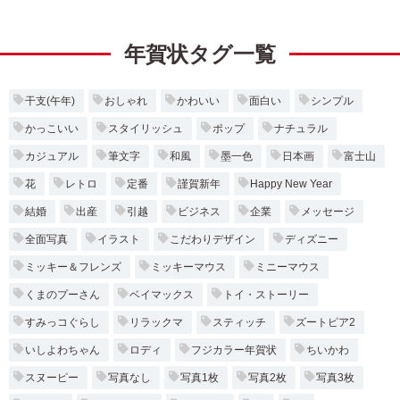
年賀状タグ一覧
干支(午年)
おしゃれ
かわいい
面白い
シンプル
かっこいい
スタイリッシュ
ポップ
ナチュラル
カジュアル
筆文字
和風
墨一色
日本画
富士山
花
レトロ
定番
謹賀新年
Happy New Year
結婚
出産
引越
ビジネス
企業
メッセージ
全面写真
イラスト
こだわりデザイン
ディズニー
ミッキー＆フレンズ
ミッキーマウス
ミニーマウス
くまのプーさん
ベイマックス
トイ・ストーリー
すみっコぐらし
リラックマ
スティッチ
ズートピア2
いしよわちゃん
ロディ
フジカラー年賀状
ちいかわ
スヌーピー
写真なし
写真1枚
写真2枚
写真3枚