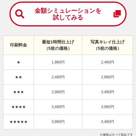
中
は
金額シミュレーションを
が
試してみる
き
寒
中
見
最短1時間仕上げ
写真キレイ仕上げ
舞
印刷料金
（5枚の価格）
（5枚の価格）
い
は
が
★
1,980円
2,480円
き
おしゃれ・縦 イラスト年賀状
★★
2,480円
2,980円
KPN-019NT
3,480円
★★★
2,980円
3,480円
価格
(★★★)
/5枚
10
仕上がり
約
日
★★★★
3,480円
3,980円
写真キレイ仕上げとは？
★★★★★
3,980円
4,480円
干支(午年)
おしゃれ
花
写真なし
縦
価格はすべて税込です