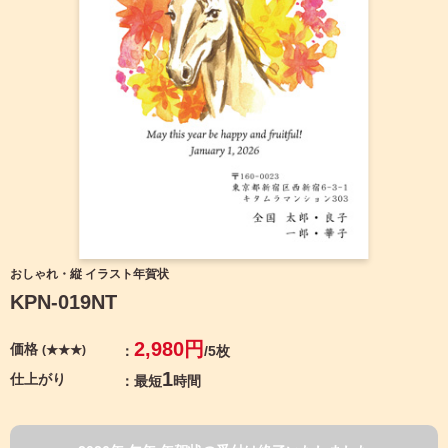
宛名サービス
ザ
イ
ン
フジカラー年賀状
カ
テ
ゴ
自分でデザインする年賀状
リ
一
覧
商品仕様
写
真
カメラのキタムラ年賀状無料アプリ
入
り
キャンペーン情報
年
おしゃれ・縦 イラスト年賀状
賀
KPN-019NT
状
年賀状お役立ち情報（コラム）
イ
2,980円
価格
(★★★)
/5枚
ラ
マイページ
ス
1
仕上がり
最短
時間
ト
年
店舗検索
賀
状