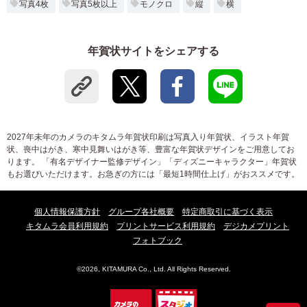
写真4枚
写真5枚以上
モノクロ
縦
横
年賀状サイトをシェアする
2027年未年のカメラのキタムラ年賀状印刷は写真入り年賀状、イラスト年賀
状、喪中はがき、寒中見舞いはがき等、豊富な年賀状デザインをご用意してお
ります。 「有名デザイナー監修デザイン」「ディズニーキャラクター」年賀状
もお選びいただけます。お急ぎの方には「最短1時間仕上げ」がおススメです。
個人情報保護方針
グループ各社概要
特定商取引に基づく表示
キタムラ会員利用規約
プリントサービス利用規約
デジカメプリント
フォトブック
©2026, KITAMURA Co., Ltd. All Rights Reserved.