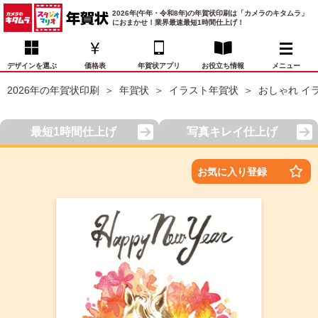
2026年(午年・令和8年)の年賀状印刷は「カメラのキタムラ」
におまかせ！業界最速最短1時間仕上げ！
デザインを選ぶ
価格表
年賀状アプリ
お役立ち情報
メニュー
2026年の年賀状印刷
年賀状
イラスト年賀状
おしゃれ イ
お気に入り
年賀状デザイン
喪中はがき
マイページ
最短1時間仕上げ
写真キレイ仕上げ
年
賀
状
価格表
宛名印刷
配送・納期
FAQ
お気に入り登録
デ
ザ
イ
年賀状トップページ
ン
一
写真入り年賀状
覧
年
賀
イラスト年賀状
状
デ