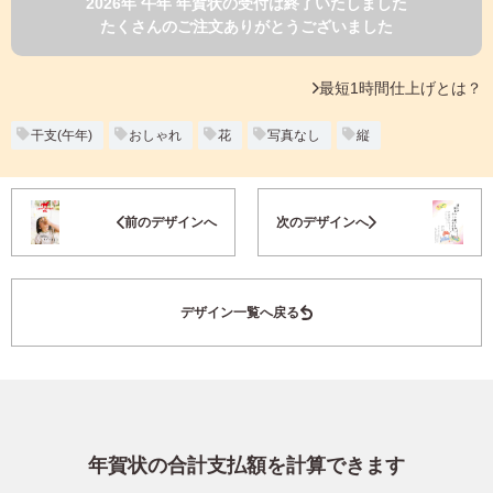
2026年 午年 年賀状の受付は終了いたしました
よくあるご質問
たくさんのご注文ありがとうございました
フ
ジ
カ
キタムラ会員
最短1時間仕上げとは？
ラ
ー
年
干支(午年)
おしゃれ
花
写真なし
縦
個人情報保護方針
賀
状
グループ各社概要
自
お気に入り登録
前のデザインへ
次のデザインへ
分
で
特定商取引に基づく表示
デ
ザ
キタムラ会員利用規約
デザイン一覧へ戻る
イ
ン
す
プリントサービス利用規約
る
年
賀
状
年賀状の合計支払額を計算できます
喪