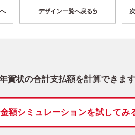
へ
デザイン一覧へ戻る
シンプル・横 イラスト年賀状
KPN-011NY
3,480
価格
(★★★)
10
仕上がり
約
日
年賀状の合計支払額を計算できま
干支(午年)
花
金額シミュレーションを
試してみ