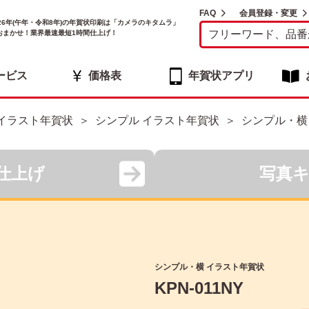
FAQ
会員登録・変更
026年(午年・令和8年)の年賀状印刷は「カメラのキタムラ」
おまかせ！業界最速最短1時間仕上げ！
ービス
価格表
年賀状アプリ
イラスト年賀状
シンプル イラスト年賀状
シンプル・横
仕上げ
写真
シンプル・横 イラスト年賀状
KPN-011NY