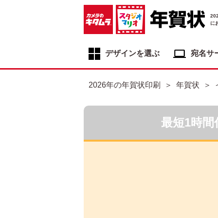
2
に
デザインを選ぶ
宛名サ
年賀状デザイン一覧
2026年の年賀状印刷
年賀状
年賀状デザインカテゴリ一覧
写真入り年賀状
最短1時間
イラスト年賀状
フジカラー年賀状
自分でデザインする年賀状
喪中はがき
寒中見舞いはがき