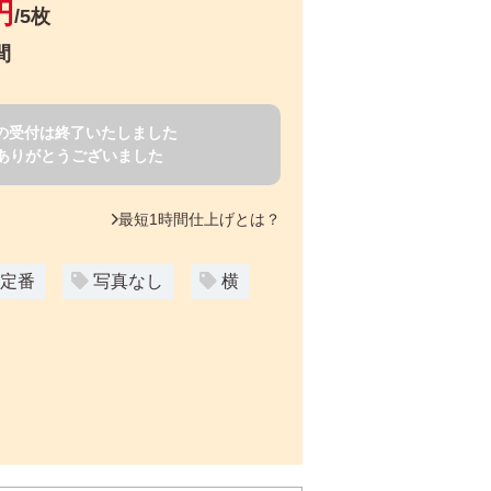
円
/5枚
間
賀状の受付は終了いたしました
ありがとうございました
最短1時間仕上げとは？
定番
写真なし
横