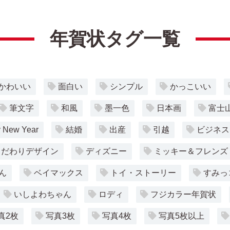
年賀状タグ一覧
かわいい
面白い
シンプル
かっこいい
筆文字
和風
墨一色
日本画
富士
 New Year
結婚
出産
引越
ビジネス
こだわりデザイン
ディズニー
ミッキー＆フレンズ
ん
ベイマックス
トイ・ストーリー
すみっ
いしよわちゃん
ロディ
フジカラー年賀状
真2枚
写真3枚
写真4枚
写真5枚以上