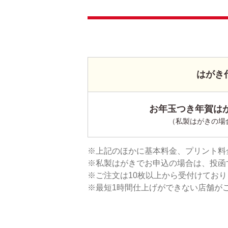
はがき
お年玉つき年賀はが
（私製はがきの場
上記のほかに基本料金、プリント料
私製はがきでお申込の場合は、投函
ご注文は10枚以上から受付けてお
最短1時間仕上げができない店舗が