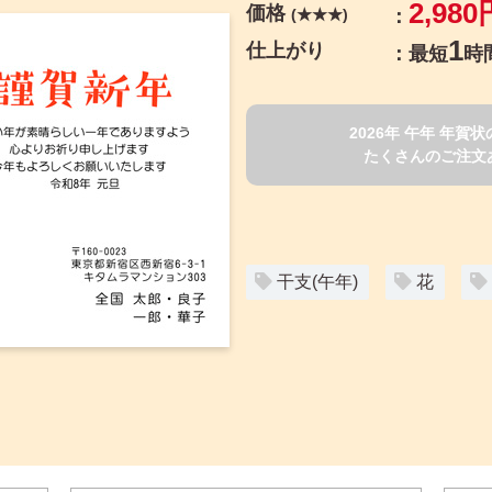
2,980
価格
(★★★)
1
仕上がり
最短
時
2026年 午年 年
たくさんのご注文
干支(午年)
花