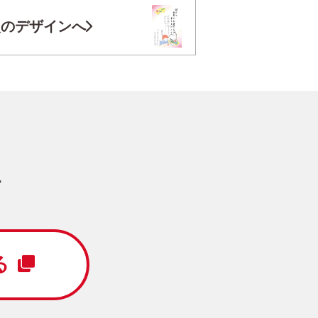
お気に入り登録
次のデザインへ
円
/5枚
写真キレイ仕上げとは？
す
定番
写真なし
横
る