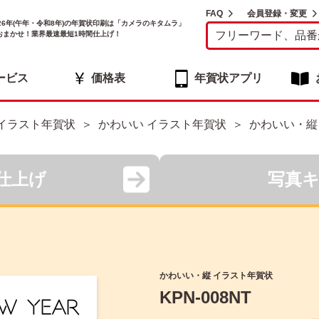
FAQ
会員登録・変更
026年(午年・令和8年)の年賀状印刷は「カメラのキタムラ」
おまかせ！業界最速最短1時間仕上げ！
ービス
価格表
年賀状アプリ
イラスト年賀状
かわいい イラスト年賀状
かわいい・縦
仕上げ
写真
かわいい・縦 イラスト年賀状
KPN-008NT