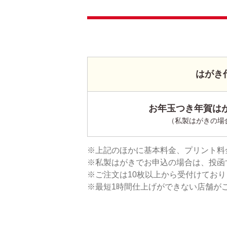
はがき
お年玉つき年賀はが
（私製はがきの場
上記のほかに基本料金、プリント料
私製はがきでお申込の場合は、投函
ご注文は10枚以上から受付けてお
最短1時間仕上げができない店舗が