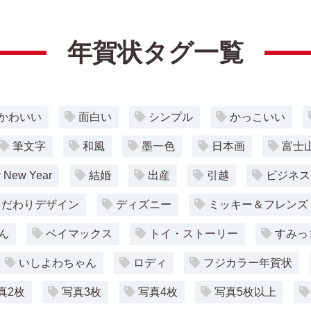
年賀状タグ一覧
かわいい
面白い
シンプル
かっこいい
筆文字
和風
墨一色
日本画
富士
 New Year
結婚
出産
引越
ビジネス
こだわりデザイン
ディズニー
ミッキー＆フレンズ
ん
ベイマックス
トイ・ストーリー
すみっ
いしよわちゃん
ロディ
フジカラー年賀状
真2枚
写真3枚
写真4枚
写真5枚以上