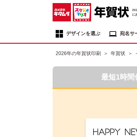
2
に
デザインを選ぶ
宛名サ
年賀状デザイン一覧
2026年の年賀状印刷
年賀状
年賀状デザインカテゴリ一覧
写真入り年賀状
最短1時間
イラスト年賀状
フジカラー年賀状
自分でデザインする年賀状
喪中はがき
寒中見舞いはがき