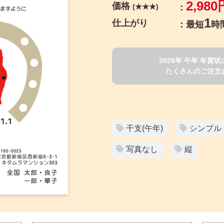
2,980
価格
(★★★)
1
仕上がり
最短
時
2026年 午年 年
たくさんのご注文
干支(午年)
シンプル
写真なし
縦