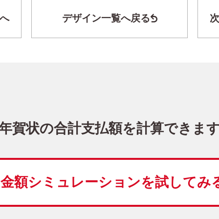
へ
デザイン一覧へ戻る
かわいい・縦 イラスト年賀状
KPN-008NT
3,480
価格
(★★★)
10
仕上がり
約
日
年賀状の合計支払額を計算できま
干支(午年)
シンプル
写真なし
縦
金額シミュレーションを
試してみ