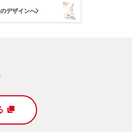
お気に入り登録
次のデザインへ
円
/5枚
写真キレイ仕上げとは？
す
Happy New Year
る