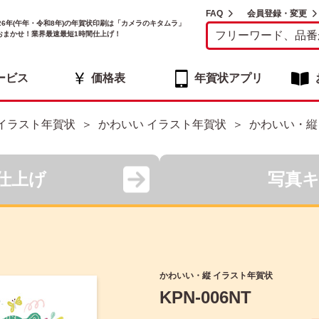
FAQ
会員登録・変更
026年(午年・令和8年)の年賀状印刷は「カメラのキタムラ」
おまかせ！業界最速最短1時間仕上げ！
ービス
価格表
年賀状アプリ
イラスト年賀状
かわいい イラスト年賀状
かわいい・縦
仕上げ
写真
かわいい・縦 イラスト年賀状
KPN-006NT