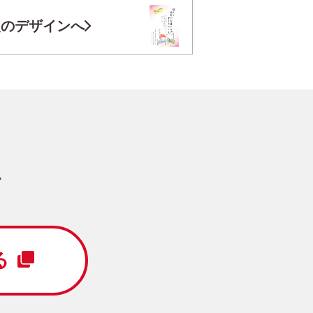
お気に入り登録
次のデザインへ
円
/5枚
写真キレイ仕上げとは？
す
Happy New Year
る