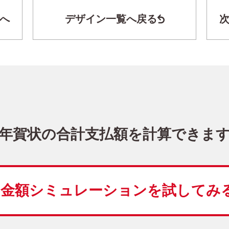
へ
デザイン一覧へ戻る
かわいい・縦 イラスト年賀状
KPN-006NT
3,480
価格
(★★★)
10
仕上がり
約
日
年賀状の合計支払額を計算できま
干支(午年)
花
写真なし
縦
金額シミュレーションを
試してみ