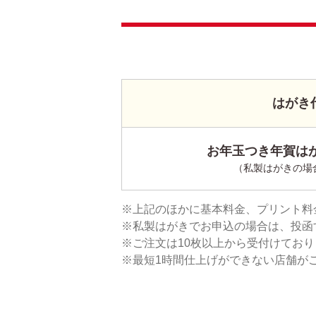
はがき
お年玉つき年賀はが
（私製はがきの場
上記のほかに基本料金、プリント料
私製はがきでお申込の場合は、投函
ご注文は10枚以上から受付けてお
最短1時間仕上げができない店舗が