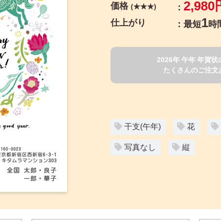
2,980
価格
(★★★)
1
仕上がり
最短
時
2026年 午年 年
たくさんのご注文
干支(午年)
花
写真なし
縦