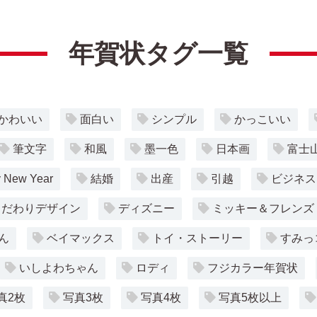
年賀状タグ一覧
かわいい
面白い
シンプル
かっこいい
筆文字
和風
墨一色
日本画
富士
 New Year
結婚
出産
引越
ビジネス
こだわりデザイン
ディズニー
ミッキー＆フレンズ
ん
ベイマックス
トイ・ストーリー
すみっ
いしよわちゃん
ロディ
フジカラー年賀状
真2枚
写真3枚
写真4枚
写真5枚以上