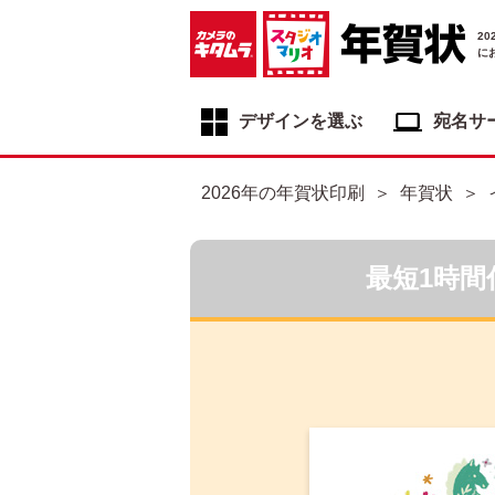
2
に
デザインを選ぶ
宛名サ
年賀状デザイン一覧
2026年の年賀状印刷
年賀状
年賀状デザインカテゴリ一覧
写真入り年賀状
最短1時間
イラスト年賀状
フジカラー年賀状
自分でデザインする年賀状
喪中はがき
寒中見舞いはがき