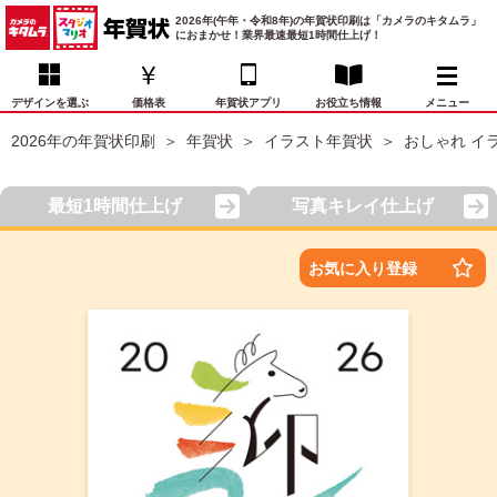
2026年(午年・令和8年)の年賀状印刷は「カメラのキタムラ」
におまかせ！業界最速最短1時間仕上げ！
デザインを選ぶ
価格表
年賀状アプリ
お役立ち情報
メニュー
2026年の年賀状印刷
年賀状
イラスト年賀状
おしゃれ イ
お気に入り
年賀状デザイン
喪中はがき
マイページ
最短1時間仕上げ
写真キレイ仕上げ
年
賀
状
価格表
宛名印刷
配送・納期
FAQ
お気に入り登録
デ
ザ
イ
年賀状トップページ
ン
一
写真入り年賀状
覧
年
賀
イラスト年賀状
状
デ