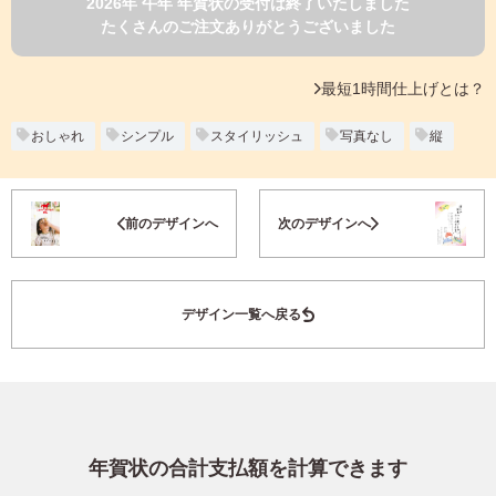
2026年 午年 年賀状の受付は終了いたしました
よくあるご質問
たくさんのご注文ありがとうございました
フ
ジ
カ
キタムラ会員
最短1時間仕上げとは？
ラ
ー
年
おしゃれ
シンプル
スタイリッシュ
写真なし
縦
個人情報保護方針
賀
状
グループ各社概要
自
お気に入り登録
前のデザインへ
次のデザインへ
分
で
特定商取引に基づく表示
デ
ザ
キタムラ会員利用規約
デザイン一覧へ戻る
イ
ン
す
プリントサービス利用規約
る
年
賀
状
年賀状の合計支払額を計算できます
喪