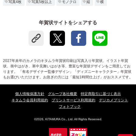
写真4枚
写真5枚以上
モノクロ
縦
横
年賀状サイトをシェアする
2027年未年のカメラのキタムラ年賀状印刷は写真入り年賀状、イラスト年賀
状、喪中はがき、寒中見舞いはがき等、豊富な年賀状デザインをご用意してお
ります。 「有名デザイナー監修デザイン」「ディズニーキャラクター」年賀状
もお選びいただけます。お急ぎの方には「最短1時間仕上げ」がおススメです。
個人情報保護方針
グループ各社概要
特定商取引に基づく表示
キタムラ会員利用規約
プリントサービス利用規約
デジカメプリント
フォトブック
©2026, KITAMURA Co., Ltd. All Rights Reserved.