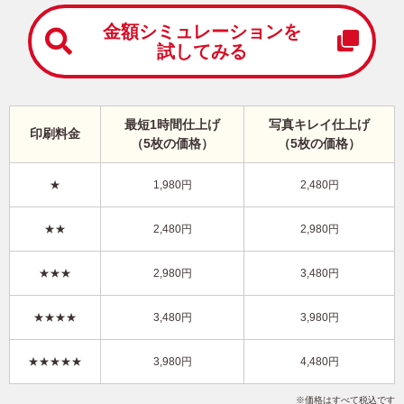
中
は
金額シミュレーションを
が
試してみる
き
寒
中
見
最短1時間仕上げ
写真キレイ仕上げ
舞
印刷料金
（5枚の価格）
（5枚の価格）
い
は
が
★
1,980円
2,480円
き
おしゃれ・縦 イラスト年賀状
★★
2,480円
2,980円
KPN-003NT
3,480円
★★★
2,980円
3,480円
価格
(★★★)
/5枚
10
仕上がり
約
日
★★★★
3,480円
3,980円
写真キレイ仕上げとは？
★★★★★
3,980円
4,480円
おしゃれ
シンプル
スタイリッシュ
写真なし
縦
価格はすべて税込です