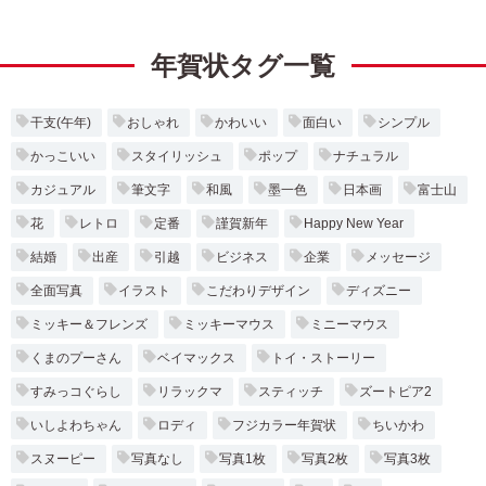
年賀状タグ一覧
干支(午年)
おしゃれ
かわいい
面白い
シンプル
かっこいい
スタイリッシュ
ポップ
ナチュラル
カジュアル
筆文字
和風
墨一色
日本画
富士山
花
レトロ
定番
謹賀新年
Happy New Year
結婚
出産
引越
ビジネス
企業
メッセージ
全面写真
イラスト
こだわりデザイン
ディズニー
ミッキー＆フレンズ
ミッキーマウス
ミニーマウス
くまのプーさん
ベイマックス
トイ・ストーリー
すみっコぐらし
リラックマ
スティッチ
ズートピア2
いしよわちゃん
ロディ
フジカラー年賀状
ちいかわ
スヌーピー
写真なし
写真1枚
写真2枚
写真3枚