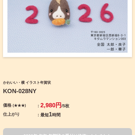
宛名サービス
ザ
イ
ン
フジカラー年賀状
カ
テ
ゴ
自分でデザインする年賀状
リ
一
覧
商品仕様
写
真
カメラのキタムラ年賀状無料アプリ
入
り
キャンペーン情報
年
かわいい・横 イラスト年賀状
賀
KON-028NY
状
年賀状お役立ち情報（コラム）
イ
2,980円
価格
(★★★)
/5枚
ラ
マイページ
ス
1
仕上がり
最短
時間
ト
年
店舗検索
賀
状