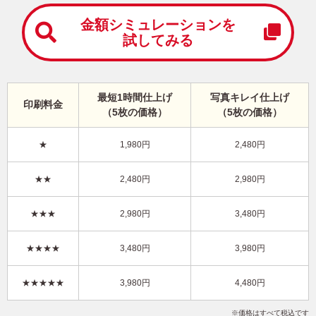
中
は
金額シミュレーションを
が
試してみる
き
寒
中
見
最短1時間仕上げ
写真キレイ仕上げ
舞
印刷料金
（5枚の価格）
（5枚の価格）
い
は
が
★
1,980円
2,480円
き
かわいい・横 イラスト年賀状
★★
2,480円
2,980円
KON-028NY
3,480円
★★★
2,980円
3,480円
価格
(★★★)
/5枚
10
仕上がり
約
日
★★★★
3,480円
3,980円
写真キレイ仕上げとは？
★★★★★
3,980円
4,480円
干支(午年)
かわいい
イラスト
写真なし
横
価格はすべて税込です