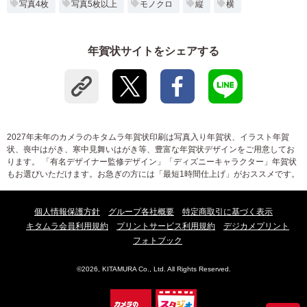
写真4枚
写真5枚以上
モノクロ
縦
横
年賀状サイトをシェアする
2027年未年のカメラのキタムラ年賀状印刷は写真入り年賀状、イラスト年賀
状、喪中はがき、寒中見舞いはがき等、豊富な年賀状デザインをご用意してお
ります。 「有名デザイナー監修デザイン」「ディズニーキャラクター」年賀状
もお選びいただけます。お急ぎの方には「最短1時間仕上げ」がおススメです。
個人情報保護方針
グループ各社概要
特定商取引に基づく表示
キタムラ会員利用規約
プリントサービス利用規約
デジカメプリント
フォトブック
©2026, KITAMURA Co., Ltd. All Rights Reserved.