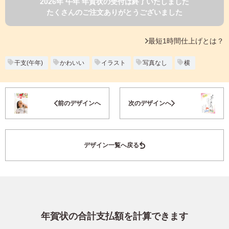
2026年 午年 年賀状の受付は終了いたしました
よくあるご質問
たくさんのご注文ありがとうございました
フ
ジ
カ
キタムラ会員
最短1時間仕上げとは？
ラ
ー
年
干支(午年)
かわいい
イラスト
写真なし
横
個人情報保護方針
賀
状
グループ各社概要
自
お気に入り登録
前のデザインへ
次のデザインへ
分
で
特定商取引に基づく表示
デ
ザ
キタムラ会員利用規約
デザイン一覧へ戻る
イ
ン
す
プリントサービス利用規約
る
年
賀
状
年賀状の合計支払額を計算できます
喪