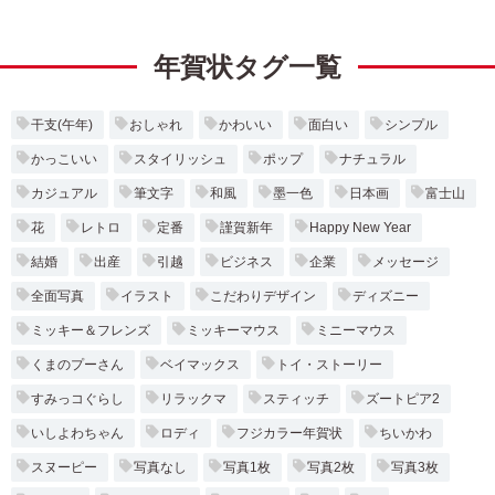
年賀状タグ一覧
干支(午年)
おしゃれ
かわいい
面白い
シンプル
かっこいい
スタイリッシュ
ポップ
ナチュラル
カジュアル
筆文字
和風
墨一色
日本画
富士山
花
レトロ
定番
謹賀新年
Happy New Year
結婚
出産
引越
ビジネス
企業
メッセージ
全面写真
イラスト
こだわりデザイン
ディズニー
ミッキー＆フレンズ
ミッキーマウス
ミニーマウス
くまのプーさん
ベイマックス
トイ・ストーリー
すみっコぐらし
リラックマ
スティッチ
ズートピア2
いしよわちゃん
ロディ
フジカラー年賀状
ちいかわ
スヌーピー
写真なし
写真1枚
写真2枚
写真3枚