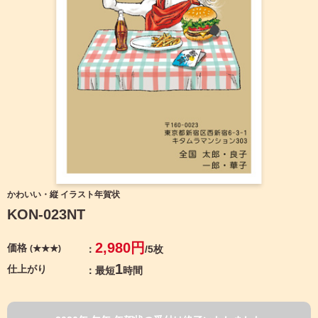
宛名サービス
ザ
イ
ン
フジカラー年賀状
カ
テ
ゴ
自分でデザインする年賀状
リ
一
覧
商品仕様
写
真
カメラのキタムラ年賀状無料アプリ
入
り
キャンペーン情報
年
かわいい・縦 イラスト年賀状
賀
KON-023NT
状
年賀状お役立ち情報（コラム）
イ
2,980円
価格
(★★★)
/5枚
ラ
マイページ
ス
1
仕上がり
最短
時間
ト
年
店舗検索
賀
状