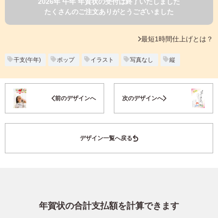
2026年 午年 年賀状の受付は終了いたしました
よくあるご質問
たくさんのご注文ありがとうございました
フ
ジ
カ
キタムラ会員
最短1時間仕上げとは？
ラ
ー
年
干支(午年)
ポップ
イラスト
写真なし
縦
個人情報保護方針
賀
状
グループ各社概要
自
お気に入り登録
前のデザインへ
次のデザインへ
分
で
特定商取引に基づく表示
デ
ザ
キタムラ会員利用規約
デザイン一覧へ戻る
イ
ン
す
プリントサービス利用規約
る
年
賀
状
年賀状の合計支払額を計算できます
喪