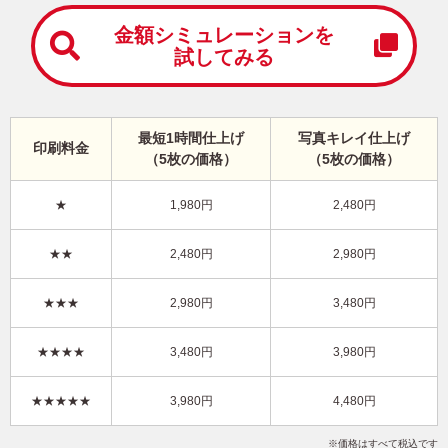
中
は
金額シミュレーションを
が
試してみる
き
寒
中
見
最短1時間仕上げ
写真キレイ仕上げ
舞
印刷料金
（5枚の価格）
（5枚の価格）
い
は
が
★
1,980円
2,480円
き
かわいい・縦 イラスト年賀状
★★
2,480円
2,980円
KON-023NT
3,480円
★★★
2,980円
3,480円
価格
(★★★)
/5枚
10
仕上がり
約
日
★★★★
3,480円
3,980円
写真キレイ仕上げとは？
★★★★★
3,980円
4,480円
干支(午年)
ポップ
イラスト
写真なし
縦
価格はすべて税込です