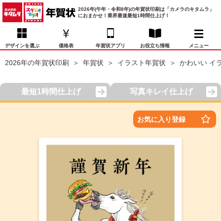
2026年(午年・令和8年)の年賀状印刷は「カメラのキタムラ」
におまかせ！業界最速最短1時間仕上げ！
デザインを選ぶ
価格表
年賀状アプリ
お役立ち情報
メニュー
2026年の年賀状印刷
年賀状
イラスト年賀状
かわいい イ
お気に入り
年賀状デザイン
喪中はがき
マイページ
最短1時間仕上げ
写真キレイ仕上げ
年
賀
状
価格表
宛名印刷
配送・納期
FAQ
お気に入り登録
デ
ザ
イ
年賀状トップページ
ン
一
写真入り年賀状
覧
年
賀
イラスト年賀状
状
デ