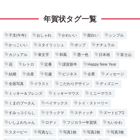
年賀状タグ一覧
干支(午年)
おしゃれ
かわいい
面白い
シンプル
かっこいい
スタイリッシュ
ポップ
ナチュラル
カジュアル
筆文字
和風
墨一色
日本画
富士山
花
レトロ
定番
謹賀新年
Happy New Year
結婚
出産
引越
ビジネス
企業
メッセージ
全面写真
イラスト
こだわりデザイン
ディズニー
ミッキー＆フレンズ
ミッキーマウス
ミニーマウス
くまのプーさん
ベイマックス
トイ・ストーリー
すみっコぐらし
リラックマ
スティッチ
ズートピア2
いしよわちゃん
ロディ
フジカラー年賀状
ちいかわ
スヌーピー
写真なし
写真1枚
写真2枚
写真3枚