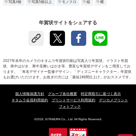
写真4枚
写真5枚以上
モノクロ
縦
横
年賀状サイトをシェアする
2027年未年のカメラのキタムラ年賀状印刷は写真入り年賀状、イラスト年賀
状、喪中はがき、寒中見舞いはがき等、豊富な年賀状デザインをご用意してお
ります。 「有名デザイナー監修デザイン」「ディズニーキャラクター」年賀状
もお選びいただけます。お急ぎの方には「最短1時間仕上げ」がおススメです。
個人情報保護方針
グループ各社概要
特定商取引に基づく表示
キタムラ会員利用規約
プリントサービス利用規約
デジカメプリント
フォトブック
©2026, KITAMURA Co., Ltd. All Rights Reserved.