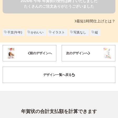
2026年 午年 年賀状の受付は終了いたしました
よくあるご質問
たくさんのご注文ありがとうございました
フ
ジ
カ
キタムラ会員
最短1時間仕上げとは？
ラ
ー
年
干支(午年)
かわいい
イラスト
写真なし
縦
個人情報保護方針
賀
状
グループ各社概要
自
お気に入り登録
前のデザインへ
次のデザインへ
分
で
特定商取引に基づく表示
デ
ザ
キタムラ会員利用規約
デザイン一覧へ戻る
イ
ン
す
プリントサービス利用規約
る
年
賀
状
年賀状の合計支払額を計算できます
喪