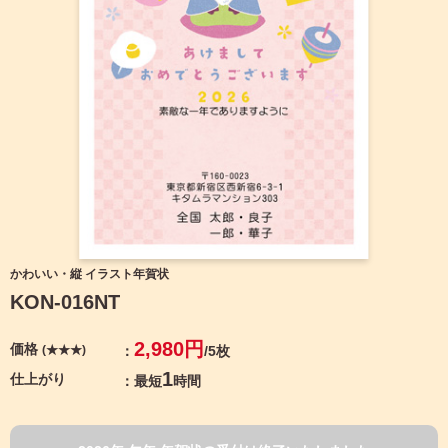
宛名サービス
ザ
イ
ン
フジカラー年賀状
カ
テ
ゴ
自分でデザインする年賀状
リ
一
覧
商品仕様
写
真
カメラのキタムラ年賀状無料アプリ
入
り
キャンペーン情報
年
かわいい・縦 イラスト年賀状
賀
KON-016NT
状
年賀状お役立ち情報（コラム）
イ
2,980円
価格
(★★★)
/5枚
ラ
マイページ
ス
1
仕上がり
最短
時間
ト
年
店舗検索
賀
状