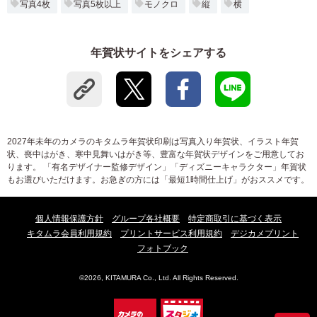
写真4枚
写真5枚以上
モノクロ
縦
横
年賀状サイトをシェアする
2027年未年のカメラのキタムラ年賀状印刷は写真入り年賀状、イラスト年賀
状、喪中はがき、寒中見舞いはがき等、豊富な年賀状デザインをご用意してお
ります。 「有名デザイナー監修デザイン」「ディズニーキャラクター」年賀状
もお選びいただけます。お急ぎの方には「最短1時間仕上げ」がおススメです。
個人情報保護方針
グループ各社概要
特定商取引に基づく表示
キタムラ会員利用規約
プリントサービス利用規約
デジカメプリント
フォトブック
©2026, KITAMURA Co., Ltd. All Rights Reserved.