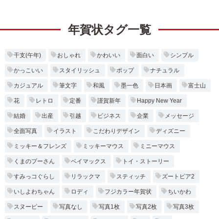
年賀状タグ一覧
干支(午年)
おしゃれ
かわいい
面白い
シンプル
かっこいい
スタイリッシュ
ポップ
ナチュラル
カジュアル
筆文字
和風
墨一色
日本画
富士山
花
レトロ
定番
謹賀新年
Happy New Year
結婚
出産
引越
ビジネス
企業
メッセージ
全面写真
イラスト
こだわりデザイン
ディズニー
ミッキー＆フレンズ
ミッキーマウス
ミニーマウス
くまのプーさん
ベイマックス
トイ・ストーリー
すみっコぐらし
リラックマ
スティッチ
ズートピア2
いしよわちゃん
ロディ
フジカラー年賀状
ちいかわ
スヌーピー
写真なし
写真1枚
写真2枚
写真3枚