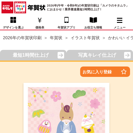
2026年(午年・令和8年)の年賀状印刷は「カメラのキタムラ」
におまかせ！業界最速最短1時間仕上げ！
デザインを選ぶ
価格表
年賀状アプリ
お役立ち情報
メニュー
2026年の年賀状印刷
年賀状
イラスト年賀状
かわいい イ
お気に入り
年賀状デザイン
喪中はがき
マイページ
最短1時間仕上げ
写真キレイ仕上げ
年
賀
状
価格表
宛名印刷
配送・納期
FAQ
お気に入り登録
デ
ザ
イ
年賀状トップページ
ン
一
写真入り年賀状
覧
年
賀
イラスト年賀状
状
デ