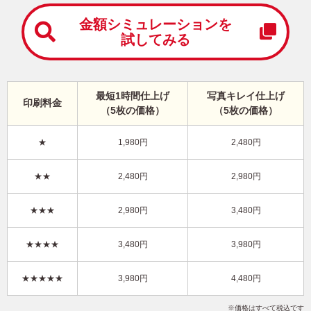
中
は
金額シミュレーションを
が
試してみる
き
寒
中
見
最短1時間仕上げ
写真キレイ仕上げ
舞
印刷料金
（5枚の価格）
（5枚の価格）
い
は
が
★
1,980円
2,480円
き
かわいい・縦 イラスト年賀状
★★
2,480円
2,980円
KON-016NT
3,480円
★★★
2,980円
3,480円
価格
(★★★)
/5枚
10
仕上がり
約
日
★★★★
3,480円
3,980円
写真キレイ仕上げとは？
★★★★★
3,980円
4,480円
干支(午年)
かわいい
イラスト
写真なし
縦
価格はすべて税込です