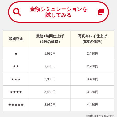
中
は
金額シミュレーションを
が
試してみる
き
寒
中
見
最短1時間仕上げ
写真キレイ仕上げ
舞
印刷料金
（5枚の価格）
（5枚の価格）
い
は
が
★
1,980円
2,480円
き
ビジネス向け・縦 イラスト年賀状
★★
2,480円
2,980円
BO-042
3,480円
★★★
2,980円
3,480円
価格
(★★★)
/5枚
10
仕上がり
約
日
★★★★
3,480円
3,980円
写真キレイ仕上げとは？
★★★★★
3,980円
4,480円
干支(午年)
和風
花
写真なし
縦
価格はすべて税込です