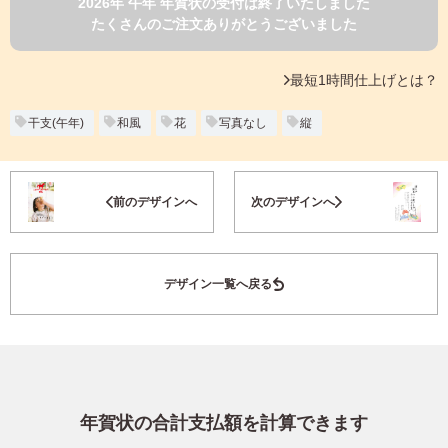
2026年 午年 年賀状の受付は終了いたしました
よくあるご質問
たくさんのご注文ありがとうございました
フ
ジ
カ
キタムラ会員
最短1時間仕上げとは？
ラ
ー
年
干支(午年)
和風
花
写真なし
縦
個人情報保護方針
賀
状
グループ各社概要
自
お気に入り登録
前のデザインへ
次のデザインへ
分
で
特定商取引に基づく表示
デ
ザ
キタムラ会員利用規約
デザイン一覧へ戻る
イ
ン
す
プリントサービス利用規約
る
年
賀
状
年賀状の合計支払額を計算できます
喪