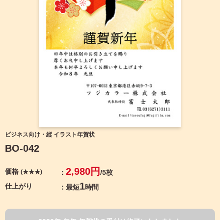
宛名サービス
ザ
イ
ン
フジカラー年賀状
カ
テ
ゴ
自分でデザインする年賀状
リ
一
覧
商品仕様
写
真
カメラのキタムラ年賀状無料アプリ
入
り
キャンペーン情報
年
ビジネス向け・縦 イラスト年賀状
賀
BO-042
状
年賀状お役立ち情報（コラム）
イ
2,980円
価格
(★★★)
/5枚
ラ
マイページ
ス
1
仕上がり
最短
時間
ト
年
店舗検索
賀
状