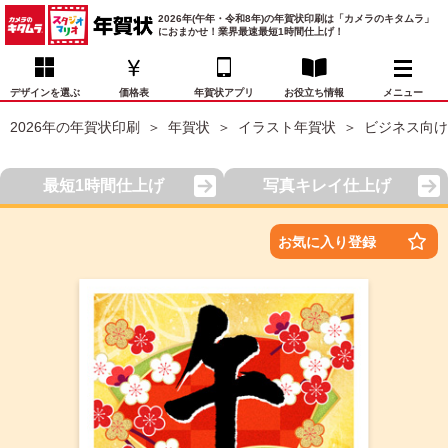
2026年(午年・令和8年)の年賀状印刷は「カメラのキタムラ」
におまかせ！業界最速最短1時間仕上げ！
デザインを選ぶ
価格表
年賀状アプリ
お役立ち情報
メニュー
2026年の年賀状印刷
年賀状
イラスト年賀状
ビジネス向け
お気に入り
年賀状デザイン
喪中はがき
マイページ
最短1時間仕上げ
写真キレイ仕上げ
年
賀
状
価格表
宛名印刷
配送・納期
FAQ
お気に入り登録
デ
ザ
イ
年賀状トップページ
ン
一
写真入り年賀状
覧
年
賀
イラスト年賀状
状
デ