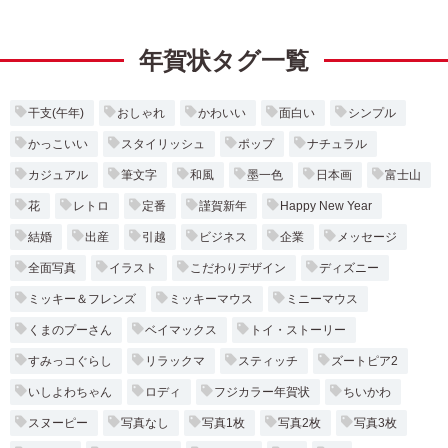
年賀状タグ一覧
干支(午年)
おしゃれ
かわいい
面白い
シンプル
かっこいい
スタイリッシュ
ポップ
ナチュラル
カジュアル
筆文字
和風
墨一色
日本画
富士山
花
レトロ
定番
謹賀新年
Happy New Year
結婚
出産
引越
ビジネス
企業
メッセージ
全面写真
イラスト
こだわりデザイン
ディズニー
ミッキー＆フレンズ
ミッキーマウス
ミニーマウス
くまのプーさん
ベイマックス
トイ・ストーリー
すみっコぐらし
リラックマ
スティッチ
ズートピア2
いしよわちゃん
ロディ
フジカラー年賀状
ちいかわ
スヌーピー
写真なし
写真1枚
写真2枚
写真3枚