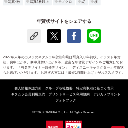
写真4枚
写真5枚以上
モノクロ
縦
横
年賀状サイトをシェアする
2027年未年のカメラのキタムラ年賀状印刷は写真入り年賀状、イラスト年賀
状、喪中はがき、寒中見舞いはがき等、豊富な年賀状デザインをご用意してお
ります。 「有名デザイナー監修デザイン」「ディズニーキャラクター」年賀状
もお選びいただけます。お急ぎの方には「最短1時間仕上げ」がおススメです。
個人情報保護方針
グループ各社概要
特定商取引に基づく表示
キタムラ会員利用規約
プリントサービス利用規約
デジカメプリント
フォトブック
©2026, KITAMURA Co., Ltd. All Rights Reserved.