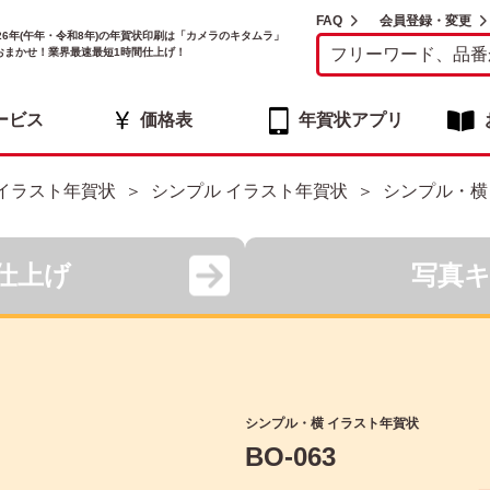
FAQ
会員登録・変更
026年(午年・令和8年)の年賀状印刷は「カメラのキタムラ」
おまかせ！業界最速最短1時間仕上げ！
ービス
価格表
年賀状アプリ
イラスト年賀状
シンプル イラスト年賀状
シンプル・横
仕上げ
写真
シンプル・横 イラスト年賀状
BO-063