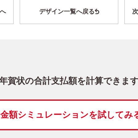
へ
デザイン一覧へ戻る
シンプル・横 イラスト年賀状
BO-063
3,480
価格
(★★★)
10
仕上がり
約
日
年賀状の合計支払額を計算できま
干支(午年)
シンプル
写真なし
横
金額シミュレーションを
試してみ