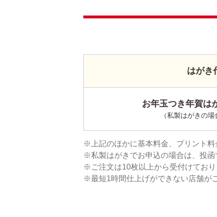
はがき
お年玉つき年賀はが
（私製はがきの場
上記のほかに基本料金、プリント料
私製はがきでお申込の場合は、投函
ご注文は10枚以上から受付けてお
最短1時間仕上げができない店舗が