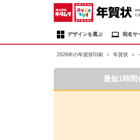
2
に
デザインを選ぶ
宛名サ
年賀状デザイン一覧
2026年の年賀状印刷
年賀状
年賀状デザインカテゴリ一覧
写真入り年賀状
最短1時間
イラスト年賀状
フジカラー年賀状
自分でデザインする年賀状
喪中はがき
寒中見舞いはがき