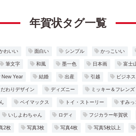
年賀状タグ一覧
かわいい
面白い
シンプル
かっこいい
筆文字
和風
墨一色
日本画
富士
 New Year
結婚
出産
引越
ビジネス
こだわりデザイン
ディズニー
ミッキー＆フレンズ
ん
ベイマックス
トイ・ストーリー
すみっ
いしよわちゃん
ロディ
フジカラー年賀状
真2枚
写真3枚
写真4枚
写真5枚以上