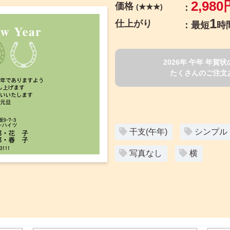
2,980
価格
(★★★)
1
仕上がり
最短
時
2026年 午年 年
たくさんのご注文
干支(午年)
シンプル
写真なし
横