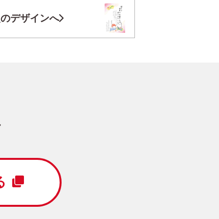
お気に入り登録
次のデザインへ
円
/5枚
写真キレイ仕上げとは？
す
Happy New Year
る