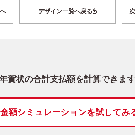
へ
デザイン一覧へ戻る
キャラクター・ディズニー｜「ミッキー＆
DO-001
3,980
価格
(★★★★)
10
仕上がり
約
日
年賀状の合計支払額を計算できま
謹賀新年
ディズニ
写真なし
縦
金額シミュレーションを
試してみ