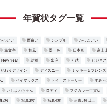
年賀状タグ一覧
かわいい
面白い
シンプル
かっこいい
筆文字
和風
墨一色
日本画
富士
 New Year
結婚
出産
引越
ビジネス
こだわりデザイン
ディズニー
ミッキー＆フレンズ
ん
ベイマックス
トイ・ストーリー
すみっ
いしよわちゃん
ロディ
フジカラー年賀状
真2枚
写真3枚
写真4枚
写真5枚以上