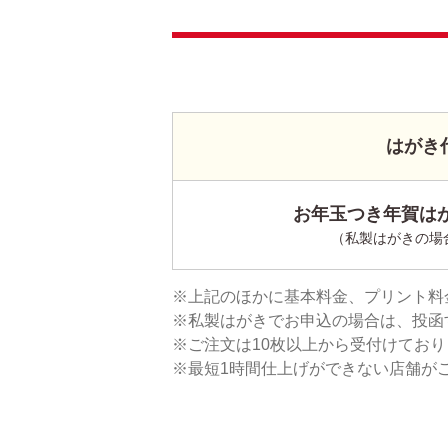
はがき
お年玉つき年賀はが
（私製はがきの場
上記のほかに基本料金、プリント料
私製はがきでお申込の場合は、投函
ご注文は10枚以上から受付けてお
最短1時間仕上げができない店舗が