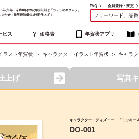
FAQ
会員登録・変更
026年(午年・令和8年)の年賀状印刷は「カメラのキタムラ」
おまかせ！業界最速最短1時間仕上げ！
ービス
価格表
年賀状アプリ
イラスト年賀状
キャラクター イラスト年賀状
キャラク
仕上げ
写真
キャラクター・ディズニー｜「ミッキー＆
DO-001