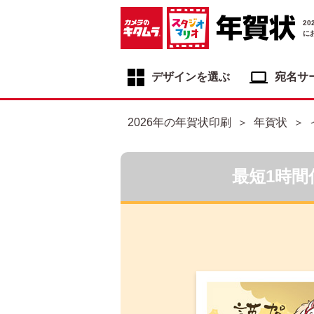
2
に
デザインを選ぶ
宛名サ
年賀状デザイン一覧
2026年の年賀状印刷
年賀状
年賀状デザインカテゴリ一覧
写真入り年賀状
最短1時間
イラスト年賀状
フジカラー年賀状
自分でデザインする年賀状
喪中はがき
寒中見舞いはがき