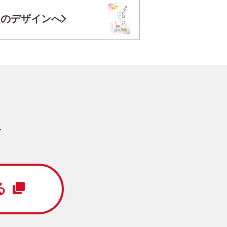
お気に入り登録
次のデザインへ
フレンズ」 イラスト年賀状
円
/5枚
写真キレイ仕上げとは？
す
ー
フジカラー年賀状
る