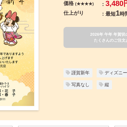
3,480
価格
(★★★★)
1
仕上がり
最短
時
2026年 午年 年
たくさんのご注文
謹賀新年
ディズニ
写真なし
縦