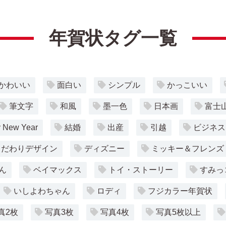
年賀状タグ一覧
かわいい
面白い
シンプル
かっこいい
筆文字
和風
墨一色
日本画
富士
 New Year
結婚
出産
引越
ビジネス
こだわりデザイン
ディズニー
ミッキー＆フレンズ
ん
ベイマックス
トイ・ストーリー
すみっ
いしよわちゃん
ロディ
フジカラー年賀状
真2枚
写真3枚
写真4枚
写真5枚以上