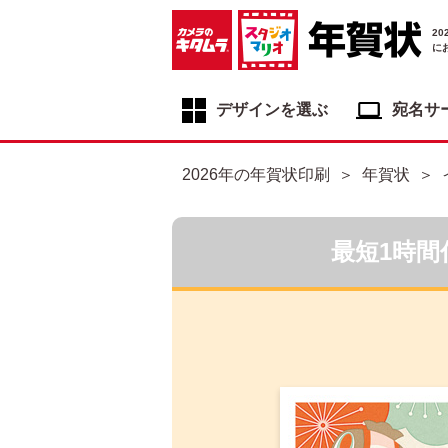
2
に
デザインを選ぶ
宛名サ
年賀状デザイン一覧
2026年の年賀状印刷
年賀状
年賀状デザインカテゴリ一覧
写真入り年賀状
最短1時間
イラスト年賀状
フジカラー年賀状
自分でデザインする年賀状
喪中はがき
寒中見舞いはがき