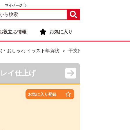
マイページ
お役立ち情報
お気に入り
年)・おしゃれ イラスト年賀状
干支(午年)・おしゃれ イラス
キレイ仕上げ
お気に入り登録