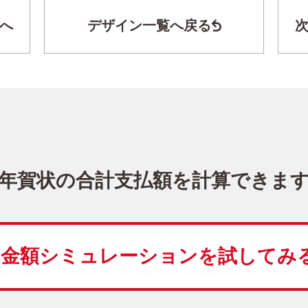
へ
デザイン一覧へ戻る
干支(午年)・おしゃれ イラスト年賀状
KMN-023NT
3,480
価格
(★★★)
10
仕上がり
約
日
年賀状の合計支払額を計算できま
干支(午年)
レトロ
縦
金額シミュレーションを
試してみ