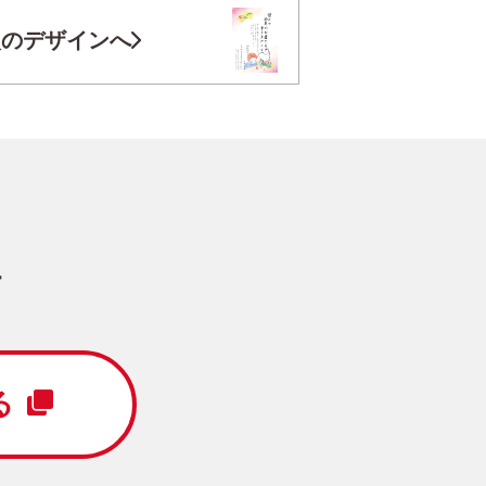
お気に入り登録
次のデザインへ
円
/5枚
写真キレイ仕上げとは？
す
イラスト
写真なし
る