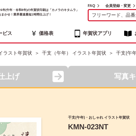
FAQ
会員登録・変更
026年(午年・令和8年)の年賀状印刷は「カメラのキタムラ」
おまかせ！業界最速最短1時間仕上げ！
ービス
価格表
年賀状アプリ
イラスト年賀状
干支（午年） イラスト年賀状
干支(午
仕上げ
写真
干支(午年)・おしゃれ イラスト年賀状
KMN-023NT