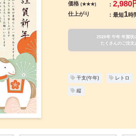
2,980
価格
(★★★)
1
仕上がり
最短
時
2026年 午年 年
たくさんのご注文
干支(午年)
レトロ
縦