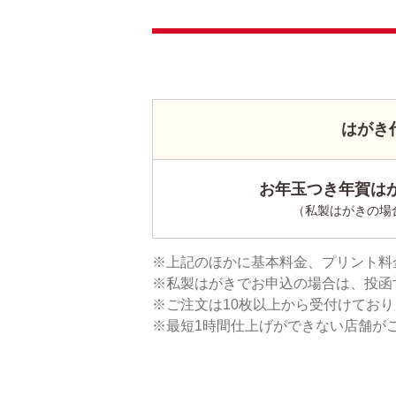
はがき
お年玉つき年賀はが
（私製はがきの場
上記のほかに基本料金、プリント料
私製はがきでお申込の場合は、投函
ご注文は10枚以上から受付けてお
最短1時間仕上げができない店舗が