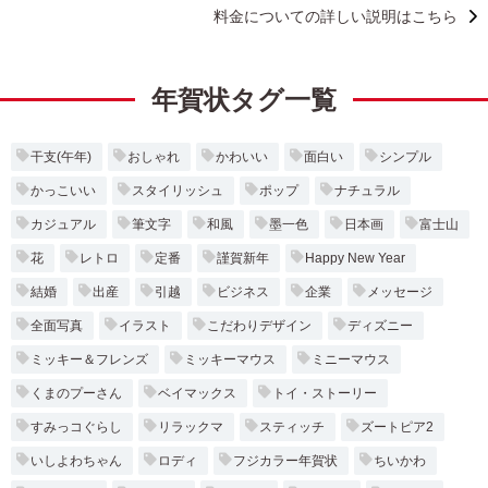
料金についての詳しい説明はこちら
年賀状タグ一覧
干支(午年)
おしゃれ
かわいい
面白い
シンプル
かっこいい
スタイリッシュ
ポップ
ナチュラル
カジュアル
筆文字
和風
墨一色
日本画
富士山
花
レトロ
定番
謹賀新年
Happy New Year
結婚
出産
引越
ビジネス
企業
メッセージ
全面写真
イラスト
こだわりデザイン
ディズニー
ミッキー＆フレンズ
ミッキーマウス
ミニーマウス
くまのプーさん
ベイマックス
トイ・ストーリー
すみっコぐらし
リラックマ
スティッチ
ズートピア2
いしよわちゃん
ロディ
フジカラー年賀状
ちいかわ