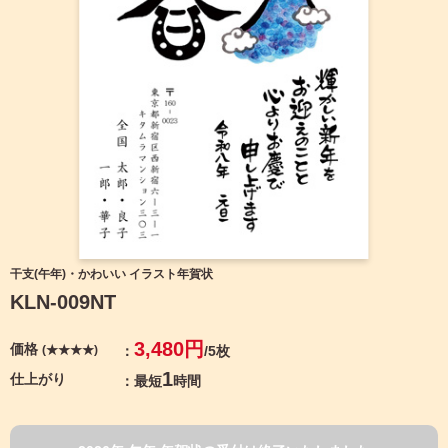
宛名サービス
ザ
イ
ン
フジカラー年賀状
カ
テ
ゴ
自分でデザインする年賀状
リ
一
覧
商品仕様
写
真
カメラのキタムラ年賀状無料アプリ
入
り
キャンペーン情報
年
干支(午年)・かわいい イラスト年賀状
賀
KLN-009NT
状
年賀状お役立ち情報（コラム）
イ
3,480円
価格
(★★★★)
/5枚
ラ
マイページ
ス
1
仕上がり
最短
時間
ト
年
店舗検索
賀
状