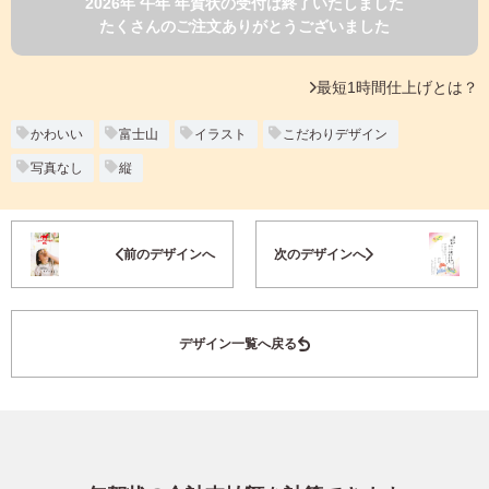
2026年 午年 年賀状の受付は終了いたしました
よくあるご質問
たくさんのご注文ありがとうございました
フ
ジ
カ
キタムラ会員
最短1時間仕上げとは？
ラ
ー
年
かわいい
富士山
イラスト
こだわりデザイン
個人情報保護方針
賀
写真なし
縦
状
グループ各社概要
自
分
お気に入り登録
で
特定商取引に基づく表示
前のデザインへ
次のデザインへ
デ
ザ
キタムラ会員利用規約
イ
ン
デザイン一覧へ戻る
す
プリントサービス利用規約
る
年
賀
状
喪