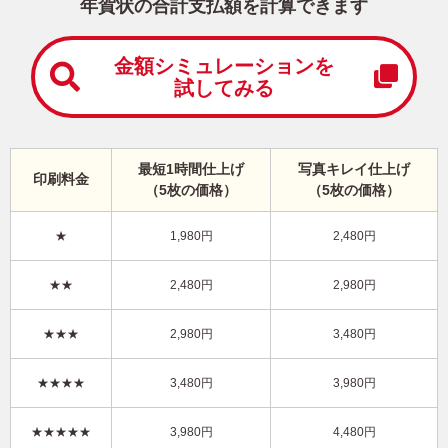
中
年賀状の合計支払額を計算できます
は
が
き
金額シミュレーションを
試してみる
寒
中
見
舞
い
最短1時間仕上げ
写真キレイ仕上げ
印刷料金
は
（5枚の価格）
（5枚の価格）
が
き
★
1,980円
2,480円
干支(午年)・かわいい イラスト年賀状
★★
2,480円
2,980円
KLN-009NT
3,980円
★★★
2,980円
3,480円
価格
(★★★★)
/5枚
10
仕上がり
約
日
★★★★
3,480円
3,980円
写真キレイ仕上げとは？
★★★★★
3,980円
4,480円