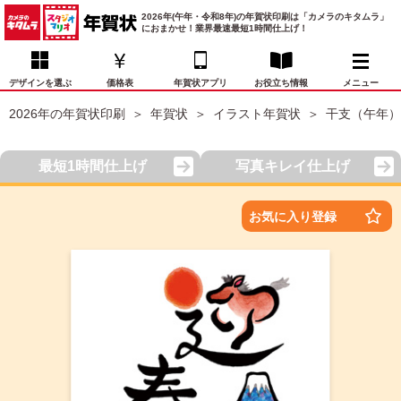
2026年(午年・令和8年)の年賀状印刷は「カメラのキタムラ」
におまかせ！業界最速最短1時間仕上げ！
デザインを選ぶ
価格表
年賀状アプリ
お役立ち情報
メニュー
2026年の年賀状印刷
年賀状
イラスト年賀状
干支（午年）
お気に入り
年賀状デザイン
喪中はがき
マイページ
最短1時間仕上げ
写真キレイ仕上げ
年
賀
状
価格表
宛名印刷
配送・納期
FAQ
お気に入り登録
デ
ザ
イ
年賀状トップページ
ン
一
写真入り年賀状
覧
年
賀
イラスト年賀状
状
デ