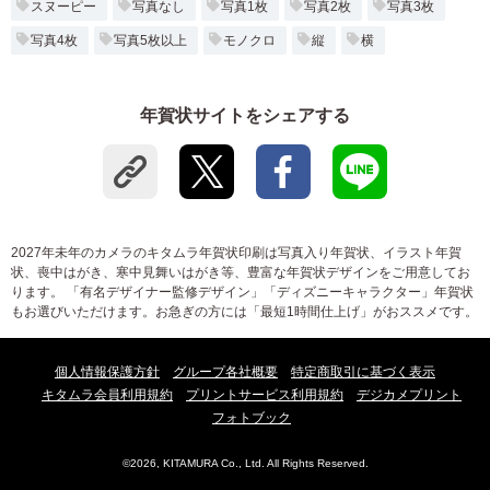
スヌーピー
写真なし
写真1枚
写真2枚
写真3枚
写真4枚
写真5枚以上
モノクロ
縦
横
年賀状サイトをシェアする
2027年未年のカメラのキタムラ年賀状印刷は写真入り年賀状、イラスト年賀
状、喪中はがき、寒中見舞いはがき等、豊富な年賀状デザインをご用意してお
ります。 「有名デザイナー監修デザイン」「ディズニーキャラクター」年賀状
もお選びいただけます。お急ぎの方には「最短1時間仕上げ」がおススメです。
個人情報保護方針
グループ各社概要
特定商取引に基づく表示
キタムラ会員利用規約
プリントサービス利用規約
デジカメプリント
フォトブック
©2026, KITAMURA Co., Ltd. All Rights Reserved.