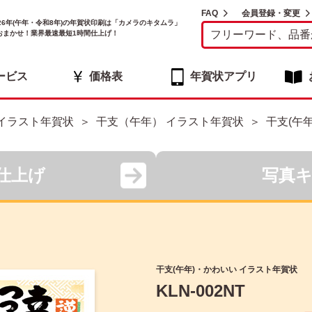
FAQ
会員登録・変更
026年(午年・令和8年)の年賀状印刷は「カメラのキタムラ」
おまかせ！業界最速最短1時間仕上げ！
ービス
価格表
年賀状アプリ
イラスト年賀状
干支（午年） イラスト年賀状
干支(午
仕上げ
写真
干支(午年)・かわいい イラスト年賀状
KLN-002NT