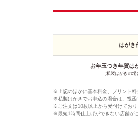
はがき
お年玉つき年賀はが
（私製はがきの場
上記のほかに基本料金、プリント料
私製はがきでお申込の場合は、投函
ご注文は10枚以上から受付けてお
最短1時間仕上げができない店舗が