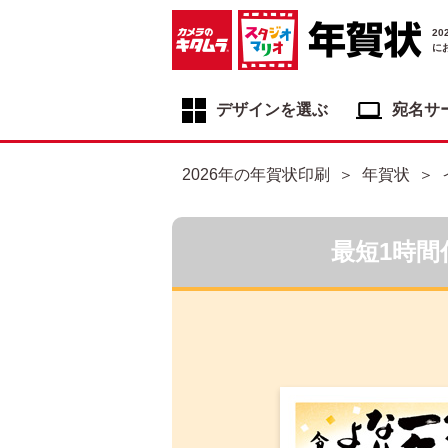
2
に
デザインを選ぶ
宛名サ
年賀状デザイン一覧
2026年の年賀状印刷
年賀状
年賀状デザインカテゴリ一覧
写真入り年賀状
最短1時間
イラスト年賀状
フジカラー年賀状
自分でデザインする年賀状
喪中はがき
寒中見舞いはがき