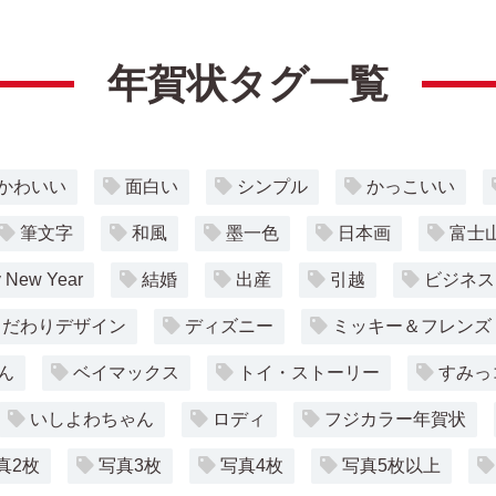
年賀状タグ一覧
かわいい
面白い
シンプル
かっこいい
筆文字
和風
墨一色
日本画
富士
 New Year
結婚
出産
引越
ビジネス
こだわりデザイン
ディズニー
ミッキー＆フレンズ
ん
ベイマックス
トイ・ストーリー
すみっ
いしよわちゃん
ロディ
フジカラー年賀状
真2枚
写真3枚
写真4枚
写真5枚以上