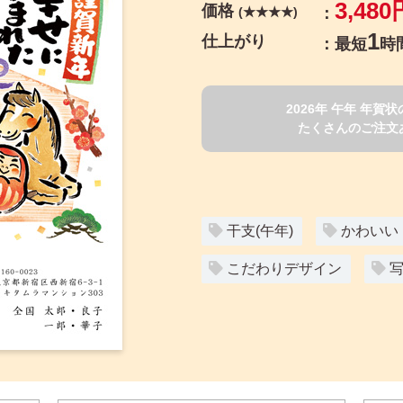
3,480
価格
(★★★★)
1
仕上がり
最短
時
2026年 午年 年
たくさんのご注文
干支(午年)
かわいい
こだわりデザイン