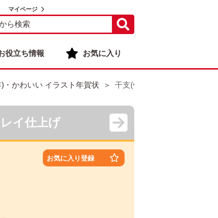
マイページ
お役立ち情報
お気に入り
年)・かわいい イラスト年賀状
干支(午年)・かわいい イラスト
キレイ仕上げ
お気に入り登録