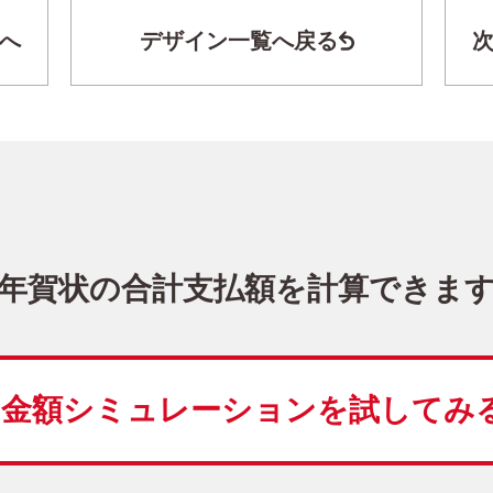
へ
デザイン一覧へ戻る
干支(午年)・かわいい イラスト年賀状
KLN-002NT
3,980
価格
(★★★★)
10
仕上がり
約
日
年賀状の合計支払額を計算できま
干支(午年)
かわいい
こだわりデザイン
金額シミュレーションを
試してみ