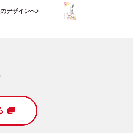
お気に入り登録
次のデザインへ
円
/5枚
写真キレイ仕上げとは？
す
イラスト
写真なし
縦
る