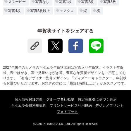
スヌーピー
写真なし
写真1枚
写真2枚
写真3枚
写真4枚
写真5枚以上
モノクロ
縦
横
年賀状サイトをシェアする
2027年未年のカメラのキタムラ年賀状印刷は写真入り年賀状、イラスト年賀
状、喪中はがき、寒中見舞いはがき等、豊富な年賀状デザインをご用意してお
ります。 「有名デザイナー監修デザイン」「ディズニーキャラクター」年賀状
もお選びいただけます。お急ぎの方には「最短1時間仕上げ」がおススメです。
個人情報保護方針
グループ各社概要
特定商取引に基づく表示
キタムラ会員利用規約
プリントサービス利用規約
デジカメプリント
フォトブック
©2026, KITAMURA Co., Ltd. All Rights Reserved.