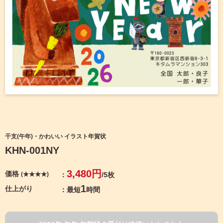
宛名サービス
ザ
イ
ン
フジカラー年賀状
カ
テ
ゴ
自分でデザインする年賀状
リ
一
覧
商品仕様
写
真
カメラのキタムラ年賀状無料アプリ
入
り
キャンペーン情報
年
干支(午年)・かわいい イラスト年賀状
賀
KHN-001NY
状
年賀状お役立ち情報（コラム）
イ
3,480円
価格
(★★★★)
/5枚
ラ
マイページ
ス
1
仕上がり
最短
時間
ト
年
店舗検索
賀
状