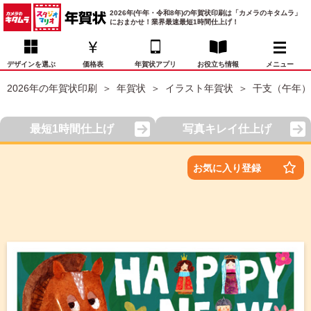
2026年(午年・令和8年)の年賀状印刷は「カメラのキタムラ」
におまかせ！業界最速最短1時間仕上げ！
デザインを選ぶ
価格表
年賀状アプリ
お役立ち情報
メニュー
2026年の年賀状印刷
年賀状
イラスト年賀状
干支（午年）
お気に入り
年賀状デザイン
喪中はがき
マイページ
最短1時間仕上げ
写真キレイ仕上げ
年
賀
状
価格表
宛名印刷
配送・納期
FAQ
お気に入り登録
デ
ザ
イ
年賀状トップページ
ン
一
写真入り年賀状
覧
年
賀
イラスト年賀状
状
デ