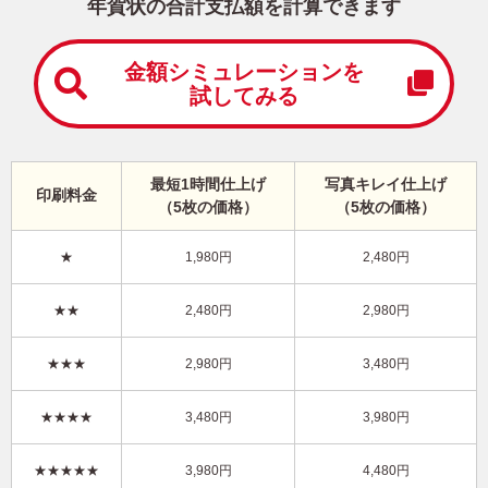
中
年賀状の合計支払額を計算できます
は
が
き
金額シミュレーションを
試してみる
寒
中
見
舞
い
最短1時間仕上げ
写真キレイ仕上げ
印刷料金
は
（5枚の価格）
（5枚の価格）
が
き
★
1,980円
2,480円
干支(午年)・かわいい イラスト年賀状
★★
2,480円
2,980円
KHN-001NY
3,980円
★★★
2,980円
3,480円
価格
(★★★★)
/5枚
10
仕上がり
約
日
★★★★
3,480円
3,980円
写真キレイ仕上げとは？
★★★★★
3,980円
4,480円