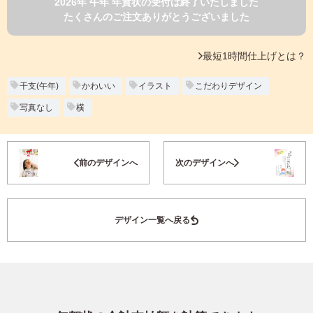
2026年 午年 年賀状の受付は終了いたしました
よくあるご質問
たくさんのご注文ありがとうございました
フ
ジ
カ
キタムラ会員
最短1時間仕上げとは？
ラ
ー
年
干支(午年)
かわいい
イラスト
こだわりデザイン
個人情報保護方針
賀
写真なし
横
状
グループ各社概要
自
分
お気に入り登録
で
特定商取引に基づく表示
前のデザインへ
次のデザインへ
デ
ザ
キタムラ会員利用規約
イ
ン
デザイン一覧へ戻る
す
プリントサービス利用規約
る
年
賀
状
喪