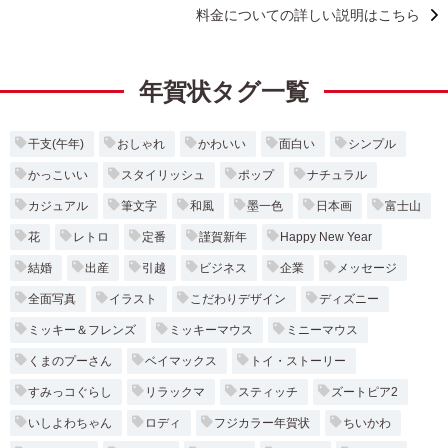
料金についての詳しい説明はこちら
年賀状タグ一覧
干支(午年)
おしゃれ
かわいい
面白い
シンプル
かっこいい
スタイリッシュ
ポップ
ナチュラル
カジュアル
筆文字
和風
墨一色
日本画
富士山
花
レトロ
定番
謹賀新年
Happy New Year
結婚
出産
引越
ビジネス
企業
メッセージ
全面写真
イラスト
こだわりデザイン
ディズニー
ミッキー＆フレンズ
ミッキーマウス
ミニーマウス
くまのプーさん
ベイマックス
トイ・ストーリー
すみっコぐらし
リラックマ
スティッチ
ズートピア2
いしよわちゃん
ロディ
フジカラー年賀状
ちいかわ