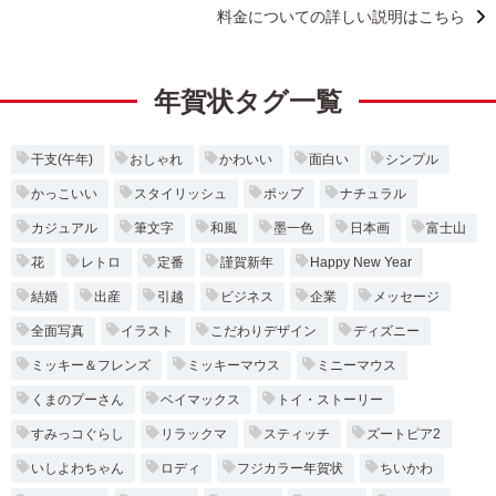
料金についての詳しい説明はこちら
年賀状タグ一覧
干支(午年)
おしゃれ
かわいい
面白い
シンプル
かっこいい
スタイリッシュ
ポップ
ナチュラル
カジュアル
筆文字
和風
墨一色
日本画
富士山
花
レトロ
定番
謹賀新年
Happy New Year
結婚
出産
引越
ビジネス
企業
メッセージ
全面写真
イラスト
こだわりデザイン
ディズニー
ミッキー＆フレンズ
ミッキーマウス
ミニーマウス
くまのプーさん
ベイマックス
トイ・ストーリー
すみっコぐらし
リラックマ
スティッチ
ズートピア2
いしよわちゃん
ロディ
フジカラー年賀状
ちいかわ