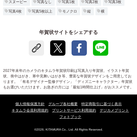
スヌーピー
写真なし
写真1枚
写真2枚
写真3枚
写真4枚
写真5枚以上
モノクロ
縦
横
年賀状サイトをシェアする
2027年未年のカメラのキタムラ年賀状印刷は写真入り年賀状、イラスト年賀
状、喪中はがき、寒中見舞いはがき等、豊富な年賀状デザインをご用意してお
ります。 「有名デザイナー監修デザイン」「ディズニーキャラクター」年賀状
もお選びいただけます。お急ぎの方には「最短1時間仕上げ」がおススメです。
個人情報保護方針
グループ各社概要
特定商取引に基づく表示
キタムラ会員利用規約
プリントサービス利用規約
デジカメプリント
フォトブック
©2026, KITAMURA Co., Ltd. All Rights Reserved.