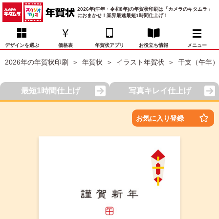
2026年(午年・令和8年)の年賀状印刷は「カメラのキタムラ」
におまかせ！業界最速最短1時間仕上げ！
デザインを選ぶ
価格表
年賀状アプリ
お役立ち情報
メニュー
2026年の年賀状印刷
年賀状
イラスト年賀状
干支（午年）
お気に入り
年賀状デザイン
喪中はがき
マイページ
最短1時間仕上げ
写真キレイ仕上げ
年
賀
状
価格表
宛名印刷
配送・納期
FAQ
お気に入り登録
デ
ザ
イ
年賀状トップページ
ン
一
写真入り年賀状
覧
年
賀
イラスト年賀状
状
デ