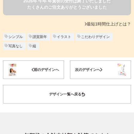
2026年 午年 年賀状の受付は終了いたしました
よくあるご質問
たくさんのご注文ありがとうございました
フ
ジ
カ
キタムラ会員
最短1時間仕上げとは？
ラ
ー
年
シンプル
謹賀新年
イラスト
こだわりデザイン
個人情報保護方針
賀
写真なし
縦
状
グループ各社概要
自
分
お気に入り登録
で
特定商取引に基づく表示
前のデザインへ
次のデザインへ
デ
ザ
キタムラ会員利用規約
イ
ン
デザイン一覧へ戻る
す
プリントサービス利用規約
る
年
賀
状
喪