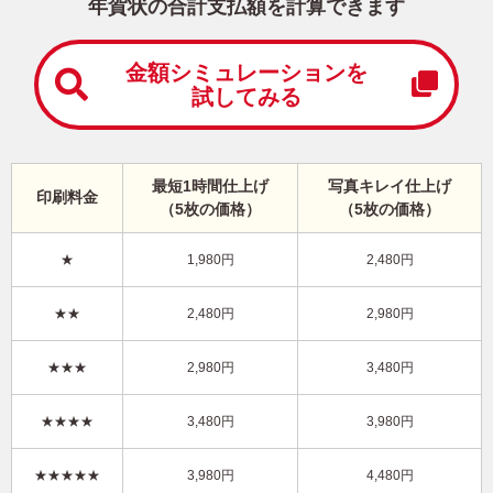
中
年賀状の合計支払額を計算できます
は
が
き
金額シミュレーションを
試してみる
寒
中
見
舞
い
最短1時間仕上げ
写真キレイ仕上げ
印刷料金
は
（5枚の価格）
（5枚の価格）
が
き
★
1,980円
2,480円
干支(午年)・縦 イラスト年賀状
★★
2,480円
2,980円
KDN-002NT
3,980円
★★★
2,980円
3,480円
価格
(★★★★)
/5枚
10
仕上がり
約
日
★★★★
3,480円
3,980円
写真キレイ仕上げとは？
★★★★★
3,980円
4,480円