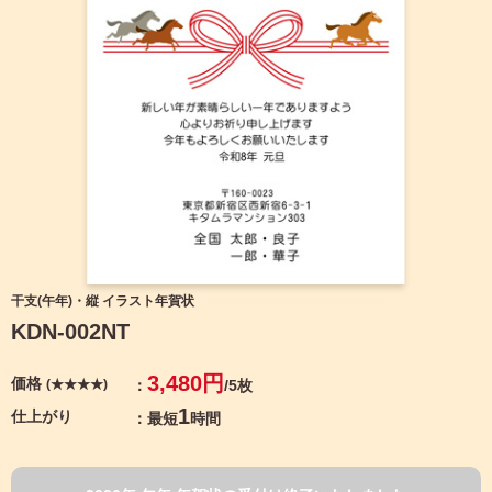
宛名サービス
ザ
イ
ン
フジカラー年賀状
カ
テ
ゴ
自分でデザインする年賀状
リ
一
覧
商品仕様
写
真
カメラのキタムラ年賀状無料アプリ
入
り
キャンペーン情報
年
干支(午年)・縦 イラスト年賀状
賀
KDN-002NT
状
年賀状お役立ち情報（コラム）
イ
3,480円
価格
(★★★★)
/5枚
ラ
マイページ
ス
1
仕上がり
最短
時間
ト
年
店舗検索
賀
状