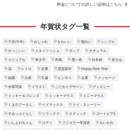
料金についての詳しい説明はこちら
年賀状タグ一覧
干支(午年)
おしゃれ
かわいい
面白い
シンプル
かっこいい
スタイリッシュ
ポップ
ナチュラル
カジュアル
筆文字
和風
墨一色
日本画
富士山
花
レトロ
定番
謹賀新年
Happy New Year
結婚
出産
引越
ビジネス
企業
メッセージ
全面写真
イラスト
こだわりデザイン
ディズニー
ミッキー＆フレンズ
ミッキーマウス
ミニーマウス
くまのプーさん
ベイマックス
トイ・ストーリー
すみっコぐらし
リラックマ
スティッチ
ズートピア2
いしよわちゃん
ロディ
フジカラー年賀状
ちいかわ