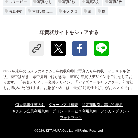
スヌーピー
写真なし
写真1枚
写真2枚
写真3枚
写真4枚
写真5枚以上
モノクロ
縦
横
年賀状サイトをシェアする
2027年未年のカメラのキタムラ年賀状印刷は写真入り年賀状、イラスト年賀
状、喪中はがき、寒中見舞いはがき等、豊富な年賀状デザインをご用意してお
ります。 「有名デザイナー監修デザイン」「ディズニーキャラクター」年賀状
もお選びいただけます。お急ぎの方には「最短1時間仕上げ」がおススメです。
個人情報保護方針
グループ各社概要
特定商取引に基づく表示
キタムラ会員利用規約
プリントサービス利用規約
デジカメプリント
フォトブック
©2026, KITAMURA Co., Ltd. All Rights Reserved.