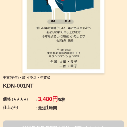
宛名サービス
ザ
イ
ン
フジカラー年賀状
カ
テ
ゴ
自分でデザインする年賀状
リ
一
覧
商品仕様
写
真
カメラのキタムラ年賀状無料アプリ
入
り
キャンペーン情報
年
干支(午年)・縦 イラスト年賀状
賀
KDN-001NT
状
年賀状お役立ち情報（コラム）
イ
3,480円
価格
(★★★★)
/5枚
ラ
マイページ
ス
1
仕上がり
最短
時間
ト
年
店舗検索
賀
状