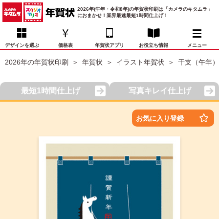
2026年(午年・令和8年)の年賀状印刷は「カメラのキタムラ」
におまかせ！業界最速最短1時間仕上げ！
デザインを選ぶ
価格表
年賀状アプリ
お役立ち情報
メニュー
2026年の年賀状印刷
年賀状
イラスト年賀状
干支（午年）
お気に入り
年賀状デザイン
喪中はがき
マイページ
最短1時間仕上げ
写真キレイ仕上げ
年
賀
状
価格表
宛名印刷
配送・納期
FAQ
お気に入り登録
デ
ザ
イ
年賀状トップページ
ン
一
写真入り年賀状
覧
年
賀
イラスト年賀状
状
デ