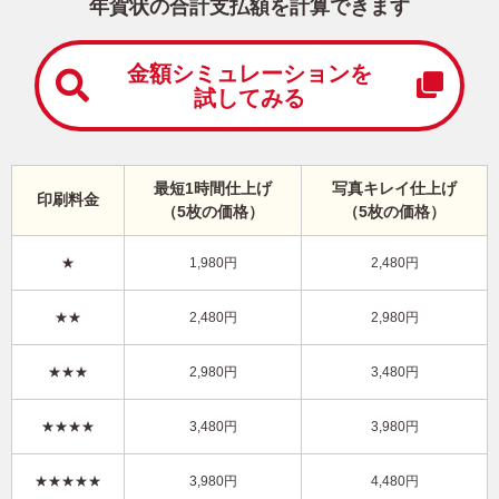
中
年賀状の合計支払額を計算できます
は
が
き
金額シミュレーションを
試してみる
寒
中
見
舞
い
最短1時間仕上げ
写真キレイ仕上げ
印刷料金
は
（5枚の価格）
（5枚の価格）
が
き
★
1,980円
2,480円
干支(午年)・縦 イラスト年賀状
★★
2,480円
2,980円
KDN-001NT
3,980円
★★★
2,980円
3,480円
価格
(★★★★)
/5枚
10
仕上がり
約
日
★★★★
3,480円
3,980円
写真キレイ仕上げとは？
★★★★★
3,980円
4,480円