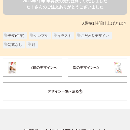
2026年 午年 年賀状の受付は終了いたしました
よくあるご質問
たくさんのご注文ありがとうございました
フ
ジ
カ
キタムラ会員
最短1時間仕上げとは？
ラ
ー
年
干支(午年)
シンプル
イラスト
こだわりデザイン
個人情報保護方針
賀
写真なし
縦
状
グループ各社概要
自
分
お気に入り登録
で
特定商取引に基づく表示
前のデザインへ
次のデザインへ
デ
ザ
キタムラ会員利用規約
イ
ン
デザイン一覧へ戻る
す
プリントサービス利用規約
る
年
賀
状
喪