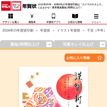
2026年(午年・令和8年)の年賀状印刷は「カメラのキタムラ」
におまかせ！業界最速最短1時間仕上げ！
デザインを選ぶ
価格表
年賀状アプリ
お役立ち情報
メニュー
2026年の年賀状印刷
年賀状
イラスト年賀状
干支（午年）
お気に入り
年賀状デザイン
喪中はがき
マイページ
最短1時間仕上げ
写真キレイ仕上げ
年
賀
状
価格表
宛名印刷
配送・納期
FAQ
お気に入り登録
デ
ザ
イ
年賀状トップページ
ン
一
写真入り年賀状
覧
年
賀
イラスト年賀状
状
デ