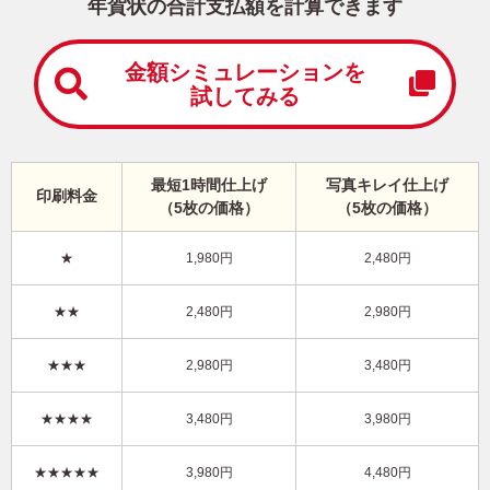
中
年賀状の合計支払額を計算できます
は
が
き
金額シミュレーションを
試してみる
寒
中
見
舞
い
最短1時間仕上げ
写真キレイ仕上げ
印刷料金
は
（5枚の価格）
（5枚の価格）
が
き
★
1,980円
2,480円
干支(午年)・縦 イラスト年賀状
★★
2,480円
2,980円
KCN-006NT
3,980円
★★★
2,980円
3,480円
価格
(★★★★)
/5枚
10
仕上がり
約
日
★★★★
3,480円
3,980円
写真キレイ仕上げとは？
★★★★★
3,980円
4,480円