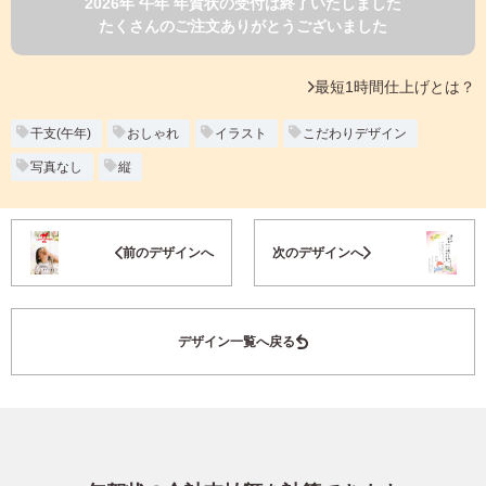
2026年 午年 年賀状の受付は終了いたしました
よくあるご質問
たくさんのご注文ありがとうございました
フ
ジ
カ
キタムラ会員
最短1時間仕上げとは？
ラ
ー
年
干支(午年)
おしゃれ
イラスト
こだわりデザイン
個人情報保護方針
賀
写真なし
縦
状
グループ各社概要
自
分
お気に入り登録
で
特定商取引に基づく表示
前のデザインへ
次のデザインへ
デ
ザ
キタムラ会員利用規約
イ
ン
デザイン一覧へ戻る
す
プリントサービス利用規約
る
年
賀
状
喪