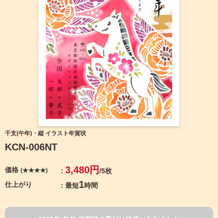
宛名サービス
ザ
イ
ン
フジカラー年賀状
カ
テ
ゴ
自分でデザインする年賀状
リ
一
覧
商品仕様
写
真
カメラのキタムラ年賀状無料アプリ
入
り
キャンペーン情報
年
干支(午年)・縦 イラスト年賀状
賀
KCN-006NT
状
年賀状お役立ち情報（コラム）
イ
3,480円
価格
(★★★★)
/5枚
ラ
マイページ
ス
1
仕上がり
最短
時間
ト
年
店舗検索
賀
状