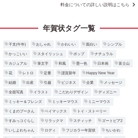
料金についての詳しい説明はこちら
年賀状タグ一覧
干支(午年)
おしゃれ
かわいい
面白い
シンプル
かっこいい
スタイリッシュ
ポップ
ナチュラル
カジュアル
筆文字
和風
墨一色
日本画
富士山
花
レトロ
定番
謹賀新年
Happy New Year
結婚
出産
引越
ビジネス
企業
メッセージ
全面写真
イラスト
こだわりデザイン
ディズニー
ミッキー＆フレンズ
ミッキーマウス
ミニーマウス
くまのプーさん
ベイマックス
トイ・ストーリー
すみっコぐらし
リラックマ
スティッチ
ズートピア2
いしよわちゃん
ロディ
フジカラー年賀状
ちいかわ