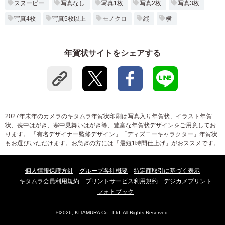
スヌーピー
写真なし
写真1枚
写真2枚
写真3枚
写真4枚
写真5枚以上
モノクロ
縦
横
年賀状サイトをシェアする
2027年未年のカメラのキタムラ年賀状印刷は写真入り年賀状、イラスト年賀
状、喪中はがき、寒中見舞いはがき等、豊富な年賀状デザインをご用意してお
ります。 「有名デザイナー監修デザイン」「ディズニーキャラクター」年賀状
もお選びいただけます。お急ぎの方には「最短1時間仕上げ」がおススメです。
個人情報保護方針
グループ各社概要
特定商取引に基づく表示
キタムラ会員利用規約
プリントサービス利用規約
デジカメプリント
フォトブック
©2026, KITAMURA Co., Ltd. All Rights Reserved.